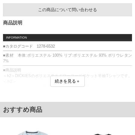
この商品について問い合わせる
商品説明
INFORMATION
■カタログコード 1278-6532
■素材 本体:ポリエステル 100% リブ:ポリエステル 93% ポリウレタン
7%
■商品説明
＜h2＞DICKIESのポリエステルドローコードポケット半袖Tシャツです。
続きを見る＋
＜/h2＞
軽やかなポリエステル素材で、さらっと快適な着心地。
裾のドローコードでシルエットの調整ができ、着こなしの幅が広がりま
す。
胸ポケット／裾ドローコード
おすすめ商品
■サイズ表
サイズ/バスト/総丈/裾周り/肩幅/袖丈
3L/134/75/134/59.5/24
4L/139/77/139/61.5/25