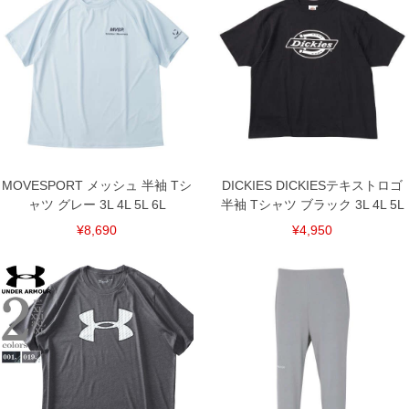
5L/144/79/144/63.5/26
単位はcm
※【返品交換について】
返品交換希望の方は、商品到着後1週間以内にご連絡ください。
下着(肌着)やワイシャツは商品の性質上、返品交換不可とさせて頂いております。予め
ご了承くださいませ。
※【ボトムの裾上げをご希望の場合】
裾上げ料金は500円+税となります。
備考欄に股下●cmとご記入下さい。（裾上げ無料対象商品は1本につき税込6,000円以
上の品が対象。1本5,999円以下の商品は有料（500円+税）となります。）
出荷まで約1週間～20日間程お時間を頂く場合がございます。
MOVESPORT メッシュ 半袖 Tシ
DICKIES DICKIESテキストロゴ
尚、裾上げした商品は返品・交換不可となりますので、予めご了承下さい。
ャツ グレー 3L 4L 5L 6L
半袖 Tシャツ ブラック 3L 4L 5L
一部、お直しに対応出来ない商品がございます。(例：裾にファスナーや調節ひもが付
いている、極端なデザインが施されている等)
¥8,690
¥4,950
※商品によって若干のサイズの誤差がございます。また、お客様がご使用の環境（コ
ンピュータ画面）によって、商品の色味が若干異なる場合がございます。予めご了承
ください。
※当店での掲載商品は、実店鋪と在庫を共用しておりますので店頭での売り違い、店
舗からのお取り寄せ等により、お客様にご迷惑をお掛けしてしまう場合がございま
す。そのようなことがない様最大限に努めておりますが、もしあった場合速やかにご
連絡させて頂きますので予めご了承ください。
DETAIL