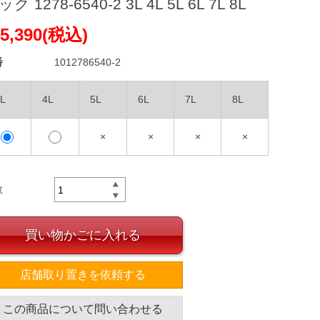
ク 1278-6540-2 3L 4L 5L 6L 7L 8L
5,390(税込)
番
1012786540-2
L
4L
5L
6L
7L
8L
×
×
×
×
数
買い物かごに入れる
店舗取り置きを依頼する
この商品について問い合わせる