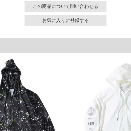
汗ばむシーンでも快適
この商品について問い合わせる
着心地
対応
ンにも活躍
お気に入りに登録する
ッチ生地で、持ち運びにも便利
ドローコード付き
／チンガード／サイドポケット／裾ドローコード／袖口
トレッチ／調湿／通気性／吸汗速乾／速乾／冷感／UV
ズ表
裾周り
肩幅
袖丈
132
59
63
142
61
64
152
63
65
162
65
66