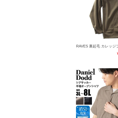
返品交換希望の方は、商品到着後1週
下着(肌着)やワイシャツは商品の性
承くださいませ。
DETAIL
RAVES 裏起毛 カレッ