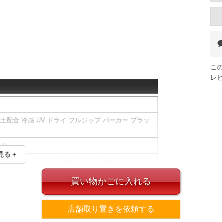
こ
レ
藻土配合 冷感 UV ドライ フルジップ パーカー ブラッ
5%
見る＋
UVドライフルジップパーカーです。＜/h2＞
冷感・UV機能搭載パーカー。
買い物かごに入れる
きのフルジップパーカー。
ーシックな3色展開で幅広いシーンに対応。
店舗取り置きを依頼する
せた「DIATOM DRY TEX」を採用