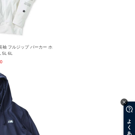
V 長袖 フルジップ パーカー ホ
 5L 6L
50