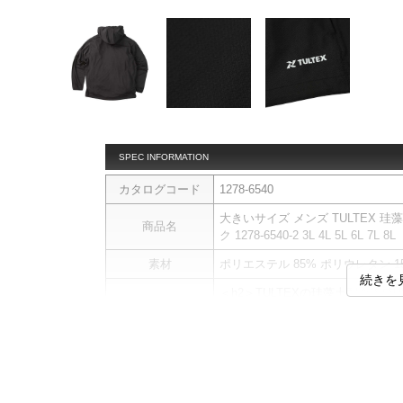
SPEC INFORMATION
カタログコード
1278-6540
大きいサイズ メンズ TULTEX 珪
商品名
ク 1278-6540-2 3L 4L 5L 6L 7L 8L
素材
ポリエステル 85% ポリウレタン 1
続きを
＜h2＞TULTEXの珪藻土配合冷感
珪藻土が生み出す、究極のドライ・
■デザイン
シンプルで着回しやすいフード付
ネイビー・ブラック・カーキのベ
■素材・機能
・珪藻土をナノレベルで繊維内に分散さ