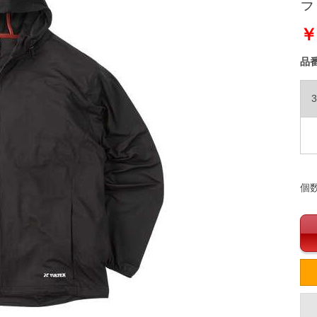
ラッ
￥
品
3
個