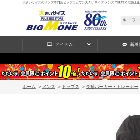
大きいサイズのメンズ専門店ビッグエムワン大きいサイズ メンズ TULTEX 珪藻土配合 冷感 U
アイテム
新着
ホーム
>
メンズ
>
トップス
>
長袖パーカー・トレーナー