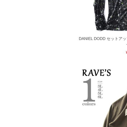
7L
176
88
8L
186
90
※商品によって若干のサイズの誤差が
ータ画面）によって、商品の色味が若
DANIEL DODD セット
※上記サイズが実際の商品に付いてい
扱い前に商品付属タグの記載もご確認
※当店での掲載商品は、実店鋪と在庫
のお取り寄せ等により、お客様にご迷
ことがない様最大限に努めております
で予めご了承ください。
※【ボトムの裾上げをご希望の場合】
裾上げ料金は500円+税となります。
ご注意
備考欄に股下●cmとご記入下さい。（
が対象。1本5,999円以下の商品は有
出荷まで約1週間～20日間程お時間を
尚、裾上げした商品は返品・交換不可
一部、お直しに対応出来ない商品がご
いる、極端なデザインが施されている
※【返品交換について】