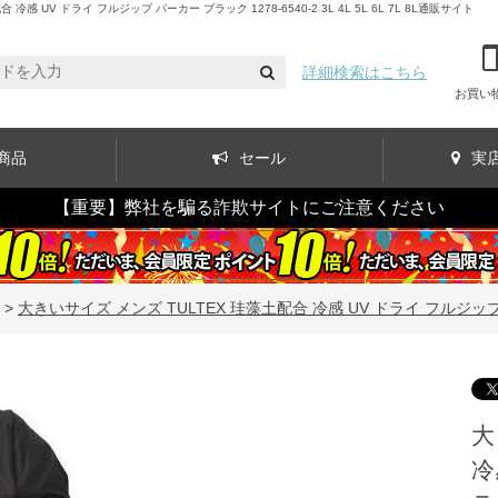
V ドライ フルジップ パーカー ブラック 1278-6540-2 3L 4L 5L 6L 7L 8L通販サイト
詳細検索はこちら
お買い
商品
セール
実
【重要】弊社を騙る詐欺サイトにご注意ください
>
大きいサイズ メンズ TULTEX 珪藻土配合 冷感 UV ドライ フルジップ パーカー 
大
冷