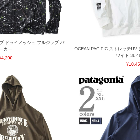
172
67
67
182
69
68
単位はcm
ございます。また、お客様がご使用の環境（コンピュ
干異なる場合がございます。予めご了承ください。
アップ ドライメッシュ フルジップ パ
るタグのサイズ表記と異なる場合があります。お取り
OCEAN PACIFIC ストレッチU
ーカー
下さい。
ワイト 3L 4L
を共用しておりますので店頭での売り違い、店舗から
¥4,200
惑をお掛けしてしまう場合がございます。そのような
¥10,4
が、もしあった場合速やかにご連絡させて頂きますの
裾上げ無料対象商品は1本につき税込6,000円以上の品
料（500円+税）となります。）
頂く場合がございます。
となりますので、予めご了承下さい。
ざいます。(例：裾にファスナーや調節ひもが付いて
等)