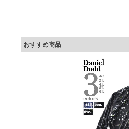
・通気性に優れ、吸汗速乾機能で
・冷感機能付きでひんやりとした
商品説明
・UVカット機能で日差し対策にも
・防虫機能付きでアウトドアシー
・シワになりにくい薄手のストレ
・裾にはシルエット調節が可能な
＝＝＝＝＝＝＝＝＝＝＝＝
透け感：無し
おすすめ商品
＝＝＝＝＝＝＝＝＝＝＝＝
フルジップ／フード(調節ひも有)
ゴムシャーリング／プリント／ス
カット／防虫／DIATOM DRY TEX
サイ
サイズ
バスト
総丈
3L
136
80
4L
146
82
5L
156
84
6L
166
86