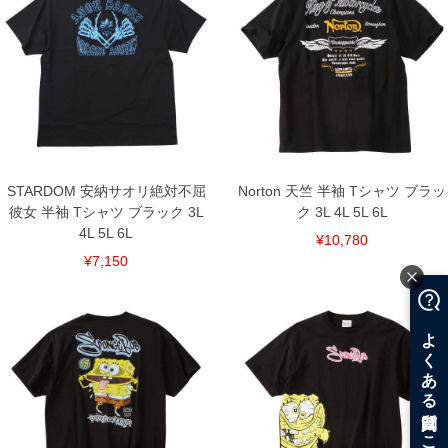
一部、お直しに対応出来ない商品がございます。(例：裾にファスナーや調節ひもが付
いている、極端なデザインが施されている等)
※商品によって若干のサイズの誤差がございます。また、お客様がご使用の環境（コ
ンピュータ画面）によって、商品の色味が若干異なる場合がございます。予めご了承
ください。
※当店での掲載商品は、実店鋪と在庫を共用しておりますので店頭での売り違い、店
舗からのお取り寄せ等により、お客様にご迷惑をお掛けしてしまう場合がございま
す。そのようなことがない様最大限に努めておりますが、もしあった場合速やかにご
連絡させて頂きますので予めご了承ください。
STARDOM 安納サオリ絶対不屈
Norton 天竺 半袖 Tシャツ ブラッ
DETAIL
彼女 半袖 Tシャツ ブラック 3L
ク 3L 4L 5L 6L
4L 5L 6L
¥10,780
¥7,150