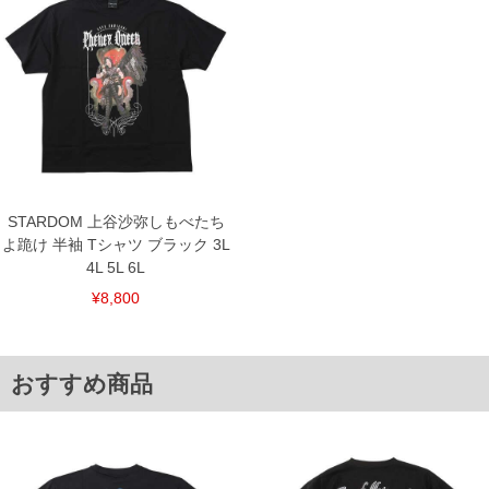
・やわらかく肌触りの良い素材
・デイリーに使いやすい程よい生地感
＝＝＝＝＝＝＝＝＝＝＝＝
透け感：無し
＝＝＝＝＝＝＝＝＝＝＝＝
プリント
■サイズ表
サイズ/バスト/総丈/裾周り/肩幅/袖丈/アームホール/袖口
3L/120/78/120/56/24/60/42
4L/130/80/130/58/25/64/44
STARDOM 上谷沙弥しもべたち
5L/140/82/140/60/26/68/44
よ跪け 半袖 Tシャツ ブラック 3L
6L/150/84/150/62/27/72/46
4L 5L 6L
単位はcm
¥8,800
※【返品交換について】
返品交換希望の方は、商品到着後1週間以内にご連絡ください。
下着(肌着)やワイシャツは商品の性質上、返品交換不可とさせて頂いております。予め
ご了承くださいませ。
おすすめ商品
※【ボトムの裾上げをご希望の場合】
裾上げ料金は500円+税となります。
備考欄に股下●cmとご記入下さい。（裾上げ無料対象商品は1本につき税込6,000円以
上の品が対象。1本5,999円以下の商品は有料（500円+税）となります。）
出荷まで約1週間～20日間程お時間を頂く場合がございます。
尚、裾上げした商品は返品・交換不可となりますので、予めご了承下さい。