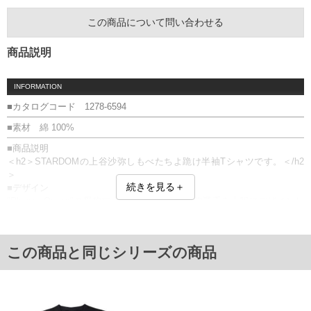
この商品について問い合わせる
商品説明
INFORMATION
■カタログコード 1278-6594
■素材 綿 100%
■商品説明
＜h2＞STARDOMの上谷沙弥しもべたちよ跪け半袖Tシャツです。＜/h2
＞
続きを見る＋
■デザイン
"Phenex Queen"の愛称で人気を集める上谷沙弥選手を大胆にデザインし
たクルーネックTシャツ。
フロントいっぱいに大きくプリントされた迫力のあるビジュアルが、強
烈な存在感を放ちます。
この商品と同じシリーズの商品
バックには「Kneel Before the Phenex Queen（Phenex Queenの前で跪
け）」のメッセージをレイアウト。
沙弥様の世界観を存分に表現した、STARDOMファン必見の一枚です。
■素材・機能
・コットン100％使用