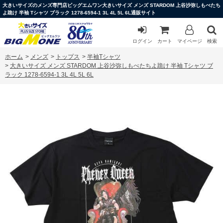
大きいサイズのメンズ専門店ビッグエムワン大きいサイズ メンズ STARDOM 上谷沙弥しもべたち
よ跪け 半袖 Tシャツ ブラック 1278-6594-1 3L 4L 5L 6L通販サイト
ログイン
カート
マイページ
検索
ホーム
>
メンズ
>
トップス
>
半袖Tシャツ
>
大きいサイズ メンズ STARDOM 上谷沙弥しもべたちよ跪け 半袖 Tシャツ ブ
ラック 1278-6594-1 3L 4L 5L 6L