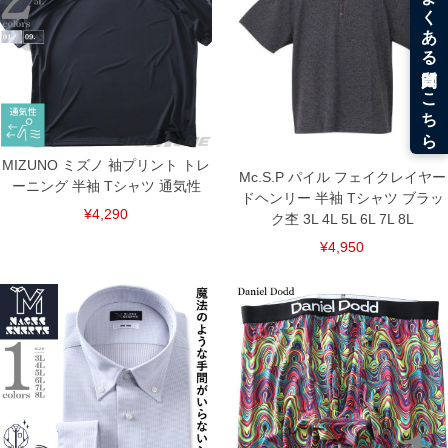
＝＝＝＝＝＝＝＝＝＝＝＝
透け感：無し
＝＝＝＝＝＝＝＝＝＝＝＝
■その他
【サイズについて】
サイズ表には実際の商品を採寸した実寸サイズを記載しています。
また、商品に表記されているサイズは適応サイズとなります。
吸水速乾／UV対策／ストレッチ／メッシュ／通気／軽量／裾ドローコー
ド／ワッペン
MIZUNO ミズノ 袖プリント トレ
Mc.S.P パイル フェイクレイヤー
ーニング 半袖 Tシャツ 通気性
■サイズ表
ドヘンリー 半袖 Tシャツ ブラッ
サイズ/バスト/総丈/裾周り/肩幅/袖丈
¥4,290
ク杢 3L 4L 5L 6L 7L 8L
3L/130/77/126/58/23
4L/140/79/136/60/24
¥4,950
5L/150/81/146/62/25
6L/160/83/156/64/26
単位はcm
※【返品交換について】
返品交換希望の方は、商品到着後1週間以内にご連絡ください。
下着(肌着)やワイシャツは商品の性質上、返品交換不可とさせて頂いております。予め
ご了承くださいませ。
※【ボトムの裾上げをご希望の場合】
裾上げ料金は500円+税となります。
備考欄に股下●cmとご記入下さい。（裾上げ無料対象商品は1本につき税込6,000円以