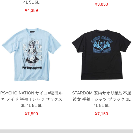
4L 5L 6L
¥3,850
¥4,389
PSYCHO NATION サイコ×寝田ル
STARDOM 安納サオリ絶対不屈
ネ メイド 半袖 Tシャツ サックス
彼女 半袖 Tシャツ ブラック 3L
3L 4L 5L 6L
4L 5L 6L
¥7,590
¥7,150