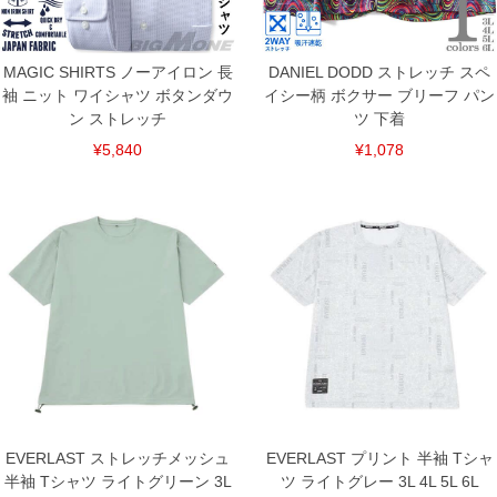
上の品が対象。1本5,999円以下の商品は有料（500円+税）となります。）
出荷まで約1週間～20日間程お時間を頂く場合がございます。
尚、裾上げした商品は返品・交換不可となりますので、予めご了承下さい。
一部、お直しに対応出来ない商品がございます。(例：裾にファスナーや調節ひもが付
MAGIC SHIRTS ノーアイロン 長
DANIEL DODD ストレッチ スペ
いている、極端なデザインが施されている等)
袖 ニット ワイシャツ ボタンダウ
イシー柄 ボクサー ブリーフ パン
※商品によって若干のサイズの誤差がございます。また、お客様がご使用の環境（コ
ン ストレッチ
ツ 下着
ンピュータ画面）によって、商品の色味が若干異なる場合がございます。予めご了承
ください。
¥5,840
¥1,078
※当店での掲載商品は、実店鋪と在庫を共用しておりますので店頭での売り違い、店
舗からのお取り寄せ等により、お客様にご迷惑をお掛けしてしまう場合がございま
す。そのようなことがない様最大限に努めておりますが、もしあった場合速やかにご
連絡させて頂きますので予めご了承ください。
DETAIL
EVERLAST ストレッチメッシュ
EVERLAST プリント 半袖 Tシャ
半袖 Tシャツ ライトグリーン 3L
ツ ライトグレー 3L 4L 5L 6L