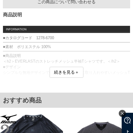
この商品について問い合わせる
商品説明
INFORMATION
■カタログコード 1278-6700
■素材 ポリエステル 100%
■商品説明
＜h2＞EVERLASTのストレッチメッシュ半袖Tシャツです。＜/h2＞
■デザイン
続きを見る＋
シンプルな無地デザインで、幅広いスタイルに取り入れやすいメッシュT
シャツ。
左袖のブランドロゴラバーワッペンが、さりげないアクセントになって
います。
裾にはドローコードを備え、シルエットの変化を楽しめる仕様です。
おすすめ商品
■素材・機能
・ポリエステル100%の軽量メッシュ素材を使用
・ストレッチ性があり、動きやすく快適な着心地
・吸水速乾加工付きで、汗をかいてもさらりと快適
・UV対策機能付き
・通気性が良く、ムレにくい生地感