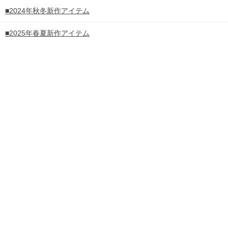
■2024年秋冬新作アイテム
■2025年春夏新作アイテム
■2025年秋冬新作アイテム
■2026年春夏新作アイテム
■USAブランド
■ヨーロッパブランド
■ビジネスアイテム
コーディネート
PC
スマートフォン
※ご注文確認メールが届かないお客様へ