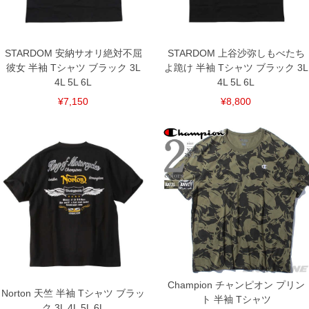
いている、極端なデザインが施されている等)
※商品によって若干のサイズの誤差がございます。また、お客様がご使用の環境（コ
ンピュータ画面）によって、商品の色味が若干異なる場合がございます。予めご了承
ください。
STARDOM 安納サオリ絶対不屈
STARDOM 上谷沙弥しもべたち
※当店での掲載商品は、実店鋪と在庫を共用しておりますので店頭での売り違い、店
彼女 半袖 Tシャツ ブラック 3L
よ跪け 半袖 Tシャツ ブラック 3L
舗からのお取り寄せ等により、お客様にご迷惑をお掛けしてしまう場合がございま
4L 5L 6L
4L 5L 6L
す。そのようなことがない様最大限に努めておりますが、もしあった場合速やかにご
連絡させて頂きますので予めご了承ください。
¥7,150
¥8,800
DETAIL
Champion チャンピオン プリン
Norton 天竺 半袖 Tシャツ ブラッ
ト 半袖 Tシャツ
ク 3L 4L 5L 6L