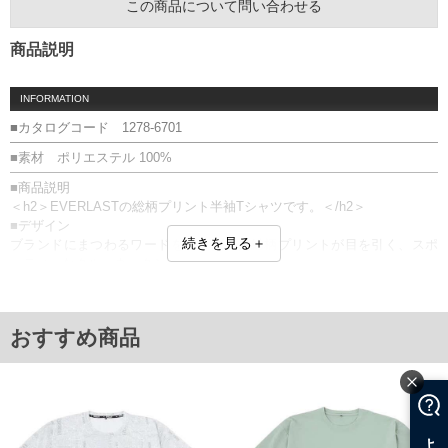
この商品について問い合わせる
商品説明
INFORMATION
■カタログコード 1278-6701
■素材 ポリエステル 100%
■商品説明
＜h2＞EVERLASTの総柄プリント半袖Tシャツです。＜/h2＞
■デザイン
続きを見る＋
ブランドにまつわるワードを散りばめた総柄プリントが目を引く、スポ
ーティーなクルーネックシャツ。
右裾にはブランドロゴのワッペンを配置し、さりげないアクセントをプ
ラスしています。
■素材・機能
おすすめ商品
・ポリエステル100%のサラリとした質感
・吸水速乾加工付きで、汗をかいてもさらりと快適
・脇下はメッシュ素材のベンチレーション付き
・通気性が良く、快適な着心地
＝＝＝＝＝＝＝＝＝＝＝＝
透け感：無し