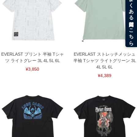
＝＝＝＝＝＝＝＝＝＝＝＝
■その他
【サイズについて】
サイズ表には実際の商品を採寸した実寸サイズを記載しています。
また、商品に表記されているサイズは適応サイズとなります。
吸水速乾／脇下ベンチレーション／プリント／ワッペン
■サイズ表
サイズ/バスト/総丈/裾周り/肩幅/袖丈
3L/130/77/126/58/23
EVERLAST プリント 半袖 Tシャ
EVERLAST ストレッチメッシュ
4L/140/79/136/60/24
ツ ライトグレー 3L 4L 5L 6L
半袖 Tシャツ ライトグリーン 3L
5L/150/81/146/62/25
4L 5L 6L
¥3,850
6L/160/83/156/64/26
単位はcm
¥4,389
※【返品交換について】
返品交換希望の方は、商品到着後1週間以内にご連絡ください。
下着(肌着)やワイシャツは商品の性質上、返品交換不可とさせて頂いております。予め
ご了承くださいませ。
※【ボトムの裾上げをご希望の場合】
裾上げ料金は500円+税となります。
備考欄に股下●cmとご記入下さい。（裾上げ無料対象商品は1本につき税込6,000円以
上の品が対象。1本5,999円以下の商品は有料（500円+税）となります。）
出荷まで約1週間～20日間程お時間を頂く場合がございます。
尚、裾上げした商品は返品・交換不可となりますので、予めご了承下さい。
一部、お直しに対応出来ない商品がございます。(例：裾にファスナーや調節ひもが付