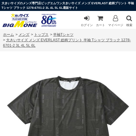
大きいサイズのメンズ専門店ビッグエムワン大きいサイズ メンズ EVERLAST 総柄プリント 半袖
Tシャツ ブラック 1278-6701-2 3L 4L 5L 6L通販サイト
ログイン
カート
マイページ
検索
ホーム
>
メンズ
>
トップス
>
半袖Tシャツ
>
大きいサイズ メンズ EVERLAST 総柄プリント 半袖 Tシャツ ブラック 1278-
6701-2 3L 4L 5L 6L