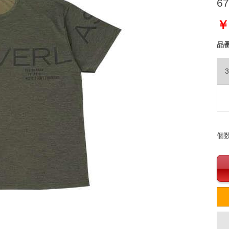
67
￥
品
3
個