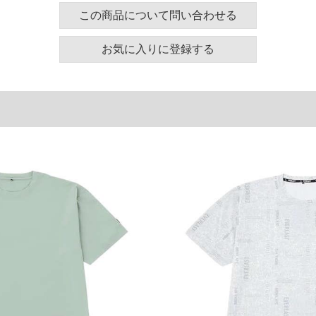
この商品について問い合わせる
感素材
ても快適
たベンチレーション仕様
お気に入りに登録する
適な着心地
た実寸サイズを記載しています。
ズは適応サイズとなります。
／接触冷感／裏メッシュ／プリント／ワッペン
ズ表
裾周り
肩幅
袖丈
126
58
23
136
60
24
146
62
25
156
64
26