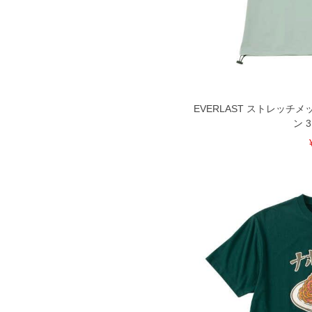
※商品によって若干のサイズの誤差が
ータ画面）によって、商品の色味が若
※上記サイズが実際の商品に付いてい
扱い前に商品付属タグの記載もご確認
※当店での掲載商品は、実店鋪と在庫
のお取り寄せ等により、お客様にご迷
EVERLAST ストレッチ
ことがない様最大限に努めております
ン 3
で予めご了承ください。
※【ボトムの裾上げをご希望の場合】
裾上げ料金は500円+税となります。
ご注意
備考欄に股下●cmとご記入下さい。（
が対象。1本5,999円以下の商品は有
出荷まで約1週間～20日間程お時間を
尚、裾上げした商品は返品・交換不可
一部、お直しに対応出来ない商品がご
いる、極端なデザインが施されている
※【返品交換について】
返品交換希望の方は、商品到着後1週
下着(肌着)やワイシャツは商品の性