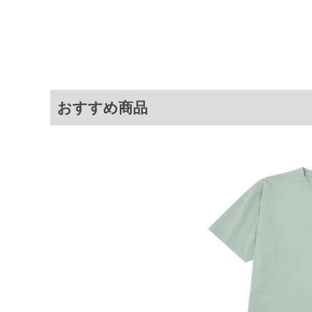
・ポリエステル100%素材を使用
・触れるとひんやり感じる接触冷
・吸水速乾機能付きで、汗をかい
商品説明
・脇部分はメッシュ素材を使用し
・風が通りやすく、ムレにくい快
＝＝＝＝＝＝＝＝＝＝＝＝
透け感：無し
＝＝＝＝＝＝＝＝＝＝＝＝
おすすめ商品
■その他
【サイズについて】
サイズ表には実際の商品を採寸し
また、商品に表記されているサイ
吸水速乾／脇下ベンチレーション
サイ
サイズ
バスト
総丈
3L
130
77
4L
140
79
5L
150
81
6L
160
83