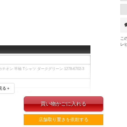
こ
レ
チオン 半袖 Tシャツ ダークグリーン 1278-6702-3
見る＋
Tシャツです。＜/h2＞
リントでレイアウトしたブランドロゴが目を引く、ス
買い物かごに入れる
。
を配置し、さりげないアクセントをプラスしていま
店舗取り置きを依頼する