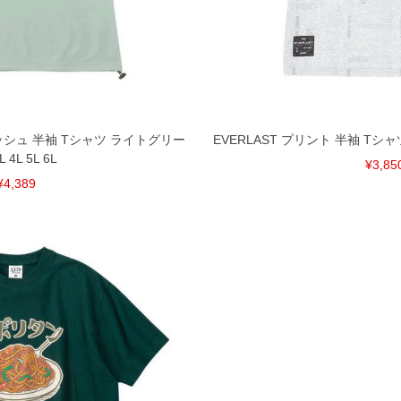
単位はcm
ございます。また、お客様がご使用の環境（コンピュ
干異なる場合がございます。予めご了承ください。
るタグのサイズ表記と異なる場合があります。お取り
下さい。
を共用しておりますので店頭での売り違い、店舗から
惑をお掛けしてしまう場合がございます。そのような
メッシュ 半袖 Tシャツ ライトグリー
EVERLAST プリント 半袖 Tシャツ
が、もしあった場合速やかにご連絡させて頂きますの
L 4L 5L 6L
¥3,85
¥4,389
裾上げ無料対象商品は1本につき税込6,000円以上の品
料（500円+税）となります。）
頂く場合がございます。
となりますので、予めご了承下さい。
ざいます。(例：裾にファスナーや調節ひもが付いて
等)
間以内にご連絡ください。
質上、返品交換不可とさせて頂いております。予めご了