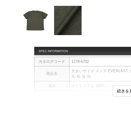
SPEC INFORMATION
カタログコード
1278-6702
大きいサイズ メンズ EVERLAST カ
商品名
3L 4L 5L 6L
素材
ポリエステル 100%
続きを
＜h2＞EVERLASTのカチオン半袖
■デザイン
フロントから袖にかけてラバープ
ポーティーなクルーネックシャツ
右裾にはブランドロゴのワッペン
す。
■素材・機能