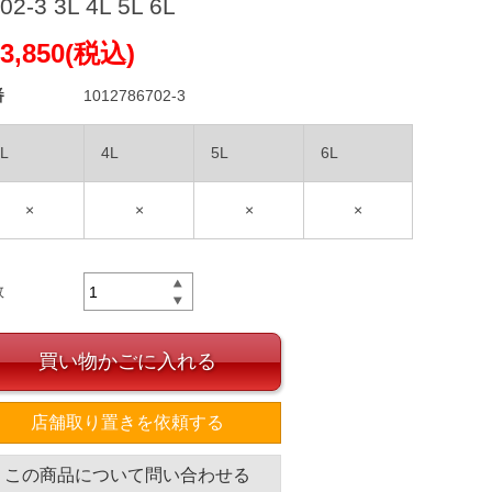
02-3 3L 4L 5L 6L
3,850(税込)
番
1012786702-3
L
4L
5L
6L
×
×
×
×
数
買い物かごに入れる
店舗取り置きを依頼する
この商品について問い合わせる