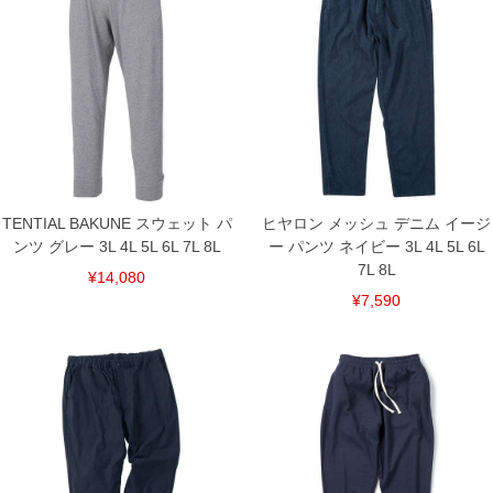
一般医療機器 温熱用パック 37240010
■サイズ表
サイズ/ウエスト/股下/わたり幅/ヒップ/総丈
3L/95～110/70/39/130/104
4L/105～120/70/41/137/106
5L/115～130/70/43/145/108
6L/125～140/70/45/154/110
7L/135～150/70/47/162/112
8L/145～160/70/49/170/114
単位はcm
TENTIAL BAKUNE スウェット パ
ヒヤロン メッシュ デニム イージ
ンツ グレー 3L 4L 5L 6L 7L 8L
ー パンツ ネイビー 3L 4L 5L 6L
※【返品交換について】
返品交換希望の方は、商品到着後1週間以内にご連絡ください。
7L 8L
¥14,080
下着(肌着)やワイシャツは商品の性質上、返品交換不可とさせて頂いております。予め
¥7,590
ご了承くださいませ。
※【ボトムの裾上げをご希望の場合】
裾上げ料金は500円+税となります。
備考欄に股下●cmとご記入下さい。（裾上げ無料対象商品は1本につき税込6,000円以
上の品が対象。1本5,999円以下の商品は有料（500円+税）となります。）
出荷まで約1週間～20日間程お時間を頂く場合がございます。
尚、裾上げした商品は返品・交換不可となりますので、予めご了承下さい。
一部、お直しに対応出来ない商品がございます。(例：裾にファスナーや調節ひもが付
いている、極端なデザインが施されている等)
※商品によって若干のサイズの誤差がございます。また、お客様がご使用の環境（コ