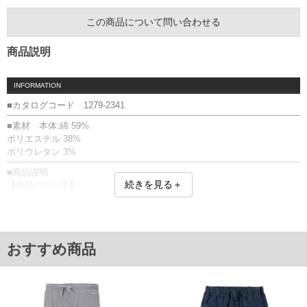
この商品について問い合わせる
商品説明
INFORMATION
■カタログコード 1279-2341
■素材 本体:綿 59%
ポリエステル 38%
ポリウレタン 3%
■商品説明
続きを見る＋
【商品について】
製造メーカーの都合によりお届けが遅れる可能性や、販売中止になる場
合がありますので予めご了承ください。
リカバリーナイトウェアです。
【SELFLAME〓〓】
おすすめ商品
セラミックスの粉末を独自技術で練り込んだ特殊繊維。遠赤外線効果で
血行を促進し、心身リカバリーをサポートします。
裏毛／刺繍／SELFLAME〓〓
医療機器製造販売届出番号:13B1X10360000006
機械器具12理学診療用器具