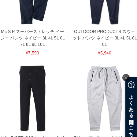
ンピュータ画面）によって、商品の色味が若干異なる場合がございます。予めご了承
ください。
※当店での掲載商品は、実店鋪と在庫を共用しておりますので店頭での売り違い、店
舗からのお取り寄せ等により、お客様にご迷惑をお掛けしてしまう場合がございま
す。そのようなことがない様最大限に努めておりますが、もしあった場合速やかにご
連絡させて頂きますので予めご了承ください。
Mc.S.P スーパーストレッチ イー
OUTDOOR PRODUCTS スウェ
ジー パンツ ネイビー 3L 4L 5L 6L
ット パンツ ネイビー 3L 4L 5L 6L
DETAIL
7L 8L 9L 10L
8L
¥7,590
¥5,940