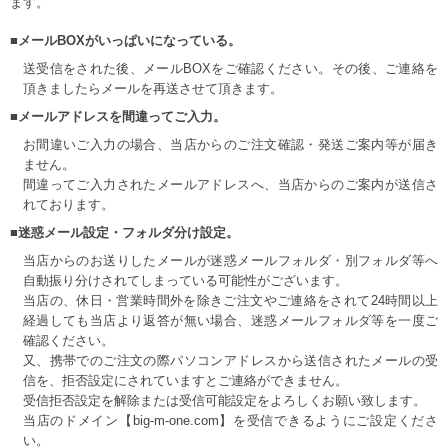
ます。
■メールBOXがいっぱいになっている。
送受信をされた後、メールBOXをご確認ください。その後、ご連絡を
頂きましたらメールを再送させて頂きます。
■メールアドレスを間違ってご入力。
お間違いご入力の場合、当店からのご注文確認・発送ご案内等が届き
ません。
間違ってご入力されたメールアドレスへ、当店からのご案内が送信さ
れております。
■迷惑メール設定・フォルダ分け設定。
当店からのお送りしたメールが迷惑メールフォルダ・別フォルダ等へ
自動振り分けされてしまっている可能性がございます。
当店の、休日・営業時間外を除きご注文やご連絡をされて24時間以上
経過しても当店より返答が無い場合、迷惑メールフォルダ等を一度ご
確認ください。
又、携帯でのご注文の際パソコンアドレスから送信されたメールの受
信を、拒否設定にされていますとご連絡ができません。
受信拒否設定を解除または受信可能設定をよろしくお願い致します。
当店のドメイン【big-m-one.com】を受信できるようにご設定くださ
い。