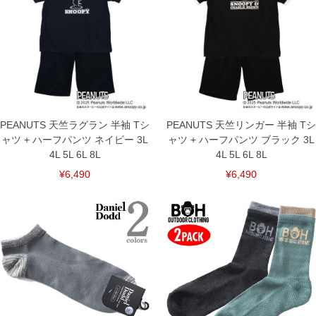
4L/146/82/146/60/60/64/28
5L/156/84/156/62/60/66/30
6L/166/86/166/64/60/68/30
8L/186/88/186/68/61/72/32
[ボトム]
サイズ/ウエスト/股下/わたり幅/ヒップ/総丈
3L/95～110/73/42/135/108
4L/105～120/73/45/145/110
5L/115～130/74/48/155/112
PEANUTS 天竺ラグラン 半袖 Tシ
PEANUTS 天竺リンガー 半袖 Tシ
6L/125～140/75/51/165/114
ャツ + ハーフパンツ ネイビー 3L
ャツ + ハーフパンツ ブラック 3L
8L/145～160/77/57/185/118
4L 5L 6L 8L
4L 5L 6L 8L
単位はcm
¥6,490
¥6,490
※【返品交換について】
返品交換希望の方は、商品到着後1週間以内にご連絡ください。
下着(肌着)やワイシャツは商品の性質上、返品交換不可とさせて頂いております。予め
ご了承くださいませ。
※【ボトムの裾上げをご希望の場合】
裾上げ料金は500円+税となります。
備考欄に股下●cmとご記入下さい。（裾上げ無料対象商品は1本につき税込6,000円以
上の品が対象。1本5,999円以下の商品は有料（500円+税）となります。）
出荷まで約1週間～20日間程お時間を頂く場合がございます。
尚、裾上げした商品は返品・交換不可となりますので、予めご了承下さい。
一部、お直しに対応出来ない商品がございます。(例：裾にファスナーや調節ひもが付
いている、極端なデザインが施されている等)