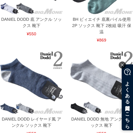
※商品によって若干のサイズの誤差がございます。また、お客様がご使用の環境（コ
ンピュータ画面）によって、商品の色味が若干異なる場合がございます。予めご了承
ください。
DANIEL DODD 底 アンクル ソッ
BH ビィエイチ 底裏パイル使用
※当店での掲載商品は、実店鋪と在庫を共用しておりますので店頭での売り違い、店
クス 靴下
2P ソックス 靴下 2枚組 吸汗 保
舗からのお取り寄せ等により、お客様にご迷惑をお掛けしてしまう場合がございま
す。そのようなことがない様最大限に努めておりますが、もしあった場合速やかにご
温
¥550
連絡させて頂きますので予めご了承ください。
¥869
DETAIL
DANIEL DODD レイヤード風 ア
DANIEL DODD 無地 アンクル ソ
ンクル ソックス 靴下
ックス 靴下