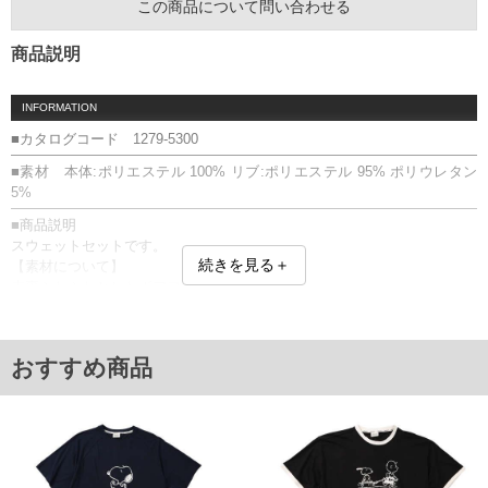
この商品について問い合わせる
商品説明
INFORMATION
■カタログコード 1279-5300
■素材 本体:ポリエステル 100% リブ:ポリエステル 95% ポリウレタン
5%
■商品説明
スウェットセットです。
続きを見る＋
【素材について】
表裏ふわふわとしたボアフリース素材。
【サイズについて】
サイズ表のウエストサイズは適応範囲となります。
トップス：刺繍
おすすめ商品
パンツ：前閉じ／バックポケット／ウエストゴムシャーリング
ボアフリース／上下セット
■サイズ表
[トップス]
サイズ/バスト/総丈/裾周り/肩幅/袖丈/アームホール/袖口
3L/136/80/136/58/59/62/28