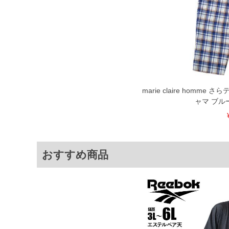
4L
105～120
73
45
5L
115～130
74
48
6L
125～140
75
51
8L
145～160
77
57
※商品によって若干のサイズの誤差が
ータ画面）によって、商品の色味が若
marie claire homm
※上記サイズが実際の商品に付いてい
ャマ ブルー 3
扱い前に商品付属タグの記載もご確認
※当店での掲載商品は、実店鋪と在庫
のお取り寄せ等により、お客様にご迷
ことがない様最大限に努めております
で予めご了承ください。
おすすめ商品
※【ボトムの裾上げをご希望の場合】
裾上げ料金は500円+税となります。
ご注意
備考欄に股下●cmとご記入下さい。（
が対象。1本5,999円以下の商品は有
出荷まで約1週間～20日間程お時間を
尚、裾上げした商品は返品・交換不可
一部、お直しに対応出来ない商品がご