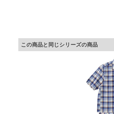
表面に凹凸があり肌に触れる面積
パンツ前閉じ／ウエストシャーリ
ク／快眠設計
サイ
[トップス]
サイズ
バスト
総丈
裾周り
この商品と同じシリーズの商品
3L
130
80
130
4L
140
82
140
5L
150
84
150
6L
160
86
160
8L
180
88
180
[ボトム]
サイズ
ウエスト
股下
わたり幅
3L
95～110
73
42