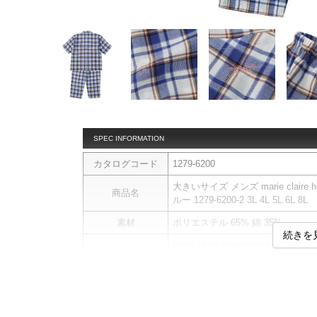
SPEC INFORMATION
カタログコード
1279-6200
大きいサイズ メンズ marie cla
商品名
ルー 1279-6200-2 3L 4L 5L 6L 8L
素材
ポリエステル 65% 綿 35%
続きを
marie claire hommeのさ
さらテック素材を使用した、半袖
チェック柄を配したデザインで、
【サイズについて】
商品説明
サイズ表のウエストサイズは適応
【素材】