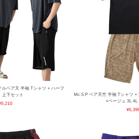
等)
間以内にご連絡ください。
質上、返品交換不可とさせて頂いております。予めご了
テルベア天 半袖 Tシャツ + ハーフ
Mc.S.P ベア天竺 半袖 Tシャツ
 上下セット
×ベージュ 3L 4L 5
¥5,210
¥5,39