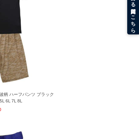
 + 波柄 ハーフパンツ ブラック
L 6L 7L 8L
0