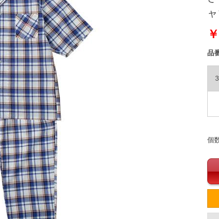
ャマ
￥
品
3
個