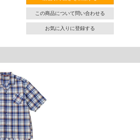
が少なく、さらりとした着用感のワッフル生地。
ング／オープンカラー／胸ポケット／刺繍／さらテッ
この商品について問い合わせる
お気に入りに登録する
ズ表
肩幅
袖丈
アームホール
袖口
58
31
62
44
60
32
64
46
62
33
66
48
64
34
68
50
68
36
72
54
ヒップ
総丈
135
108