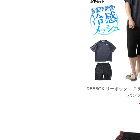
いる、極端なデザインが施されている
※【返品交換について】
返品交換希望の方は、商品到着後1週
下着(肌着)やワイシャツは商品の性
承くださいませ。
DETAIL
REEBOK リーボック エス
パンツ