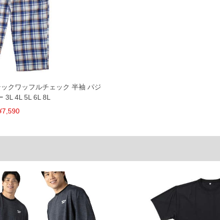
145
110
155
112
165
114
185
118
単位はcm
ございます。また、お客様がご使用の環境（コンピュ
干異なる場合がございます。予めご了承ください。
e さらテックワッフルチェック 半袖 パジ
るタグのサイズ表記と異なる場合があります。お取り
L 4L 5L 6L 8L
下さい。
¥7,590
を共用しておりますので店頭での売り違い、店舗から
惑をお掛けしてしまう場合がございます。そのような
が、もしあった場合速やかにご連絡させて頂きますの
裾上げ無料対象商品は1本につき税込6,000円以上の品
料（500円+税）となります。）
頂く場合がございます。
となりますので、予めご了承下さい。
ざいます。(例：裾にファスナーや調節ひもが付いて