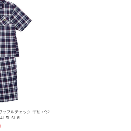
らテックワッフルチェック 半袖 パジ
 5L 6L 8L
0