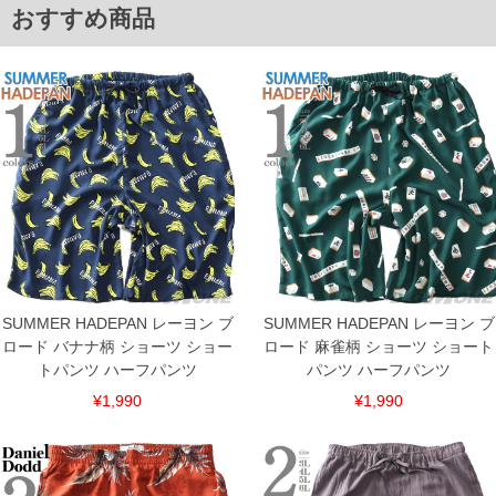
単位はcm
おすすめ商品
※【返品交換について】
返品交換希望の方は、商品到着後1週間以内にご連絡ください。
下着(肌着)やワイシャツは商品の性質上、返品交換不可とさせて頂いております。予め
ご了承くださいませ。
※【ボトムの裾上げをご希望の場合】
裾上げ料金は500円+税となります。
備考欄に股下●cmとご記入下さい。（裾上げ無料対象商品は1本につき税込6,000円以
上の品が対象。1本5,999円以下の商品は有料（500円+税）となります。）
出荷まで約1週間～20日間程お時間を頂く場合がございます。
尚、裾上げした商品は返品・交換不可となりますので、予めご了承下さい。
一部、お直しに対応出来ない商品がございます。(例：裾にファスナーや調節ひもが付
いている、極端なデザインが施されている等)
※商品によって若干のサイズの誤差がございます。また、お客様がご使用の環境（コ
ンピュータ画面）によって、商品の色味が若干異なる場合がございます。予めご了承
ください。
SUMMER HADEPAN レーヨン ブ
SUMMER HADEPAN レーヨン ブ
※当店での掲載商品は、実店鋪と在庫を共用しておりますので店頭での売り違い、店
ロード バナナ柄 ショーツ ショー
ロード 麻雀柄 ショーツ ショート
舗からのお取り寄せ等により、お客様にご迷惑をお掛けしてしまう場合がございま
トパンツ ハーフパンツ
パンツ ハーフパンツ
す。そのようなことがない様最大限に努めておりますが、もしあった場合速やかにご
連絡させて頂きますので予めご了承ください。
¥1,990
¥1,990
ITEM INTRODUCTION