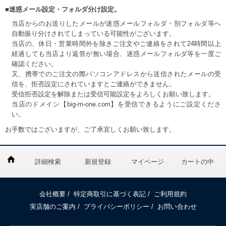
■迷惑メール設定・フォルダ分け設定。
当店からのお送りしたメールが迷惑メールフォルダ・別フォルダ等へ
自動振り分けされてしまっている可能性がございます。
当店の、休日・営業時間外を除きご注文やご連絡をされて24時間以上
経過しても当店より返答が無い場合、迷惑メールフォルダ等を一度ご
確認ください。
又、携帯でのご注文の際パソコンアドレスから送信されたメールの受
信を、拒否設定にされていますとご連絡ができません。
受信拒否設定を解除または受信可能設定をよろしくお願い致します。
当店のドメイン【big-m-one.com】を受信できるようにご設定くださ
い。
お手数ではございますが、ご了承宜しくお願い致します。
詳細検索
新規登録
マイページ
カートの中
会社概要
/
特定商取引に基づく表記
/
ご利用規約
実店舗のご案内
/
プライバシーポリシー
/
お問い合わせ