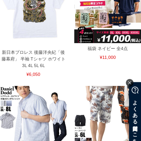
福袋 ネイビー 全4点
新日本プロレス 後藤洋央紀「後
¥11,000
藤幕府」 半袖 Tシャツ ホワイト
3L 4L 5L 6L
¥6,050
COLOR VARIATION