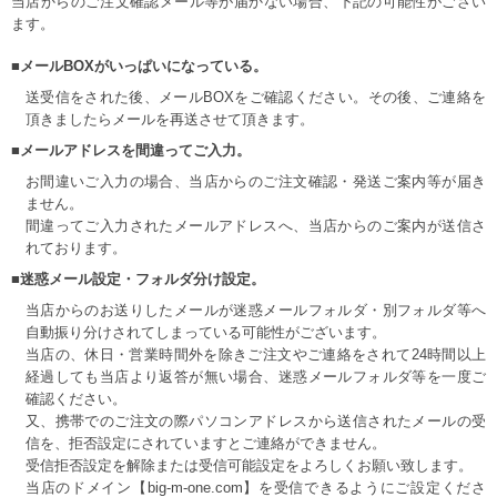
当店からのご注文確認メール等が届かない場合、下記の可能性がござい
ます。
■メールBOXがいっぱいになっている。
送受信をされた後、メールBOXをご確認ください。その後、ご連絡を
頂きましたらメールを再送させて頂きます。
■メールアドレスを間違ってご入力。
お間違いご入力の場合、当店からのご注文確認・発送ご案内等が届き
ません。
間違ってご入力されたメールアドレスへ、当店からのご案内が送信さ
れております。
■迷惑メール設定・フォルダ分け設定。
当店からのお送りしたメールが迷惑メールフォルダ・別フォルダ等へ
自動振り分けされてしまっている可能性がございます。
当店の、休日・営業時間外を除きご注文やご連絡をされて24時間以上
経過しても当店より返答が無い場合、迷惑メールフォルダ等を一度ご
確認ください。
又、携帯でのご注文の際パソコンアドレスから送信されたメールの受
信を、拒否設定にされていますとご連絡ができません。
受信拒否設定を解除または受信可能設定をよろしくお願い致します。
当店のドメイン【big-m-one.com】を受信できるようにご設定くださ