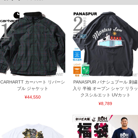
返品交換希望の方は、商品到着後1週間以内にご連絡ください。
下着(肌着)やワイシャツは商品の性質上、返品交換不可とさせて頂いております。予め
ご了承くださいませ。
※【ボトムの裾上げをご希望の場合】
裾上げ料金は500円+税となります。
備考欄に股下●cmとご記入下さい。（裾上げ無料対象商品は1本につき税込6,000円以
上の品が対象。1本5,999円以下の商品は有料（500円+税）となります。）
出荷まで約1週間～20日間程お時間を頂く場合がございます。
尚、裾上げした商品は返品・交換不可となりますので、予めご了承下さい。
一部、お直しに対応出来ない商品がございます。(例：裾にファスナーや調節ひもが付
いている、極端なデザインが施されている等)
※商品によって若干のサイズの誤差がございます。また、お客様がご使用の環境（コ
ンピュータ画面）によって、商品の色味が若干異なる場合がございます。予めご了承
ください。
※当店での掲載商品は、実店鋪と在庫を共用しておりますので店頭での売り違い、店
CARHARTT カーハート リバーシ
PANASPUR パナシュプール 刺繍
舗からのお取り寄せ等により、お客様にご迷惑をお掛けしてしまう場合がございま
ブル ジャケット
入り 半袖 オープン シャツ リラッ
す。そのようなことがない様最大限に努めておりますが、もしあった場合速やかにご
連絡させて頂きますので予めご了承ください。
クスシルエット UVカット
¥44,550
¥8,789
ITEM INTRODUCTION