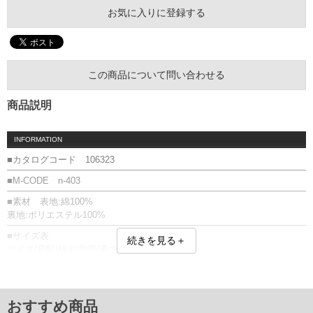
お気に入りに登録する
この商品について問い合わせる
商品説明
INFORMATION
■カタログコード 106323
■M-CODE n-403
■素材 表地:綿100%
裏地:ポリエステル100%
■サイズ表
続きを見る＋
サイズ/肩幅/袖丈/胸囲/着丈
XL/53/68/134/74
2XL/56/68/146/74
単位はcm
おすすめ商品
※【返品交換について】