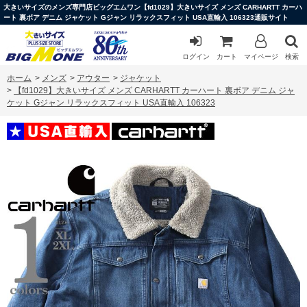
大きいサイズのメンズ専門店ビッグエムワン【fd1029】大きいサイズ メンズ CARHARTT カーハ
ート 裏ボア デニム ジャケット Gジャン リラックスフィット USA直輸入 106323通販サイト
ログイン
カート
マイページ
検索
ホーム
>
メンズ
>
アウター
>
ジャケット
>
【fd1029】大きいサイズ メンズ CARHARTT カーハート 裏ボア デニム ジャ
ケット Gジャン リラックスフィット USA直輸入 106323