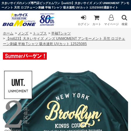
大きいサイズのメンズ専門店ビッグエムワン【ns623】大きいサイズ メンズ UNMOMENT アンモ
ーメント 天竺 ロゴチェーン刺繍 半袖 Tシャツ 吸水速乾 UVカット 12525085通販サイト
ログイン
カート
マイページ
検索
ホーム
>
メンズ
>
トップス
>
半袖Tシャツ
>
【ns623】大きいサイズ メンズ UNMOMENT アンモーメント 天竺 ロゴチェ
ーン刺繍 半袖 Tシャツ 吸水速乾 UVカット 12525085