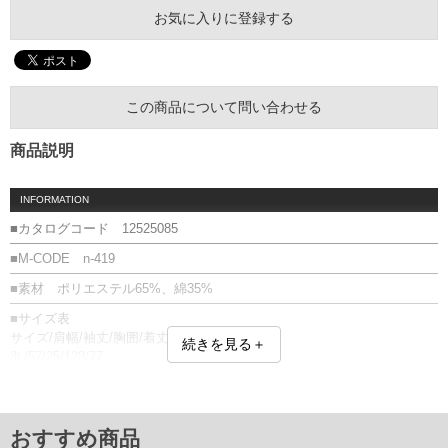
お気に入りに登録する
この商品について問い合わせる
商品説明
INFORMATION
■カタログコード 12525085
■M-CODE n-419
■素材 ポリエステル65%、綿35%
■サイズ表
サイズ/肩幅/袖丈/胸囲/着丈
続きを見る＋
3L/57/25/128/77
4L/59/26/134/81
5L/61/27/140/83
6L/63/28/146/83
単位はcm
おすすめ商品