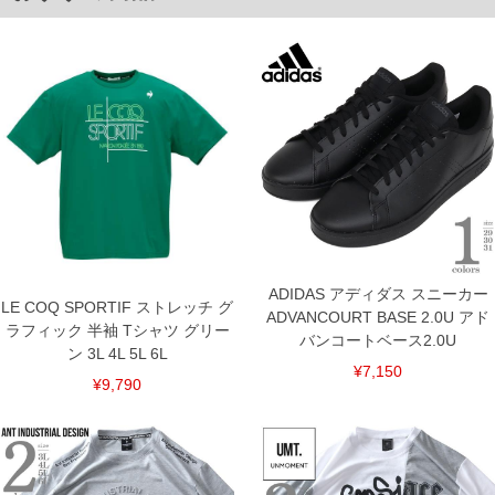
※【返品交換について】
返品交換希望の方は、商品到着後1週間以内にご連絡ください。
下着(肌着)やワイシャツは商品の性質上、返品交換不可とさせて頂いております。予め
ご了承くださいませ。
※【ボトムの裾上げをご希望の場合】
裾上げ料金は500円+税となります。
備考欄に股下●cmとご記入下さい。（裾上げ無料対象商品は1本につき税込6,000円以
上の品が対象。1本5,999円以下の商品は有料（500円+税）となります。）
出荷まで約1週間～20日間程お時間を頂く場合がございます。
尚、裾上げした商品は返品・交換不可となりますので、予めご了承下さい。
一部、お直しに対応出来ない商品がございます。(例：裾にファスナーや調節ひもが付
いている、極端なデザインが施されている等)
※商品によって若干のサイズの誤差がございます。また、お客様がご使用の環境（コ
ンピュータ画面）によって、商品の色味が若干異なる場合がございます。予めご了承
ください。
ADIDAS アディダス スニーカー
※当店での掲載商品は、実店鋪と在庫を共用しておりますので店頭での売り違い、店
LE COQ SPORTIF ストレッチ グ
ADVANCOURT BASE 2.0U アド
舗からのお取り寄せ等により、お客様にご迷惑をお掛けしてしまう場合がございま
ラフィック 半袖 Tシャツ グリー
バンコートベース2.0U
す。そのようなことがない様最大限に努めておりますが、もしあった場合速やかにご
ン 3L 4L 5L 6L
連絡させて頂きますので予めご了承ください。
¥7,150
¥9,790
ITEM INTRODUCTION