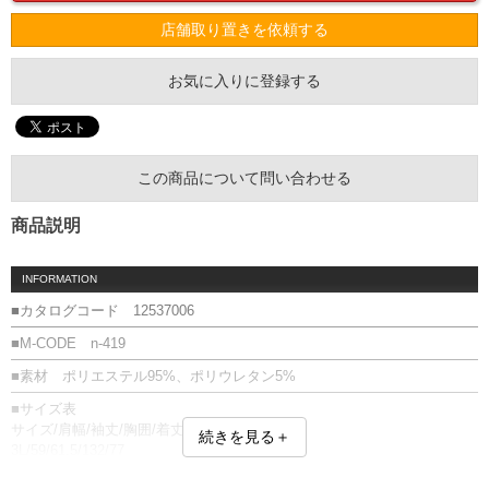
店舗取り置きを依頼する
お気に入りに登録する
この商品について問い合わせる
商品説明
INFORMATION
■カタログコード 12537006
■M-CODE n-419
■素材 ポリエステル95%、ポリウレタン5%
■サイズ表
サイズ/肩幅/袖丈/胸囲/着丈
続きを見る＋
3L/59/61.5/132/77
4L/61/62.5/138/81