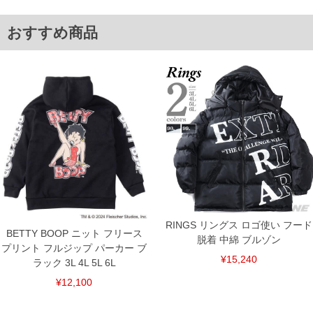
5L/63/63.5/144/83
6L/65/64.5/150/83
単位はcm
おすすめ商品
※【返品交換について】
返品交換希望の方は、商品到着後1週間以内にご連絡ください。
下着(肌着)やワイシャツは商品の性質上、返品交換不可とさせて頂いております。予め
ご了承くださいませ。
※【ボトムの裾上げをご希望の場合】
裾上げ料金は500円+税となります。
備考欄に股下●cmとご記入下さい。（裾上げ無料対象商品は1本につき税込6,000円以
上の品が対象。1本5,999円以下の商品は有料（500円+税）となります。）
出荷まで約1週間～20日間程お時間を頂く場合がございます。
尚、裾上げした商品は返品・交換不可となりますので、予めご了承下さい。
一部、お直しに対応出来ない商品がございます。(例：裾にファスナーや調節ひもが付
いている、極端なデザインが施されている等)
※商品によって若干のサイズの誤差がございます。また、お客様がご使用の環境（コ
ンピュータ画面）によって、商品の色味が若干異なる場合がございます。予めご了承
ください。
RINGS リングス ロゴ使い フード
※当店での掲載商品は、実店鋪と在庫を共用しておりますので店頭での売り違い、店
BETTY BOOP ニット フリース
脱着 中綿 ブルゾン
舗からのお取り寄せ等により、お客様にご迷惑をお掛けしてしまう場合がございま
プリント フルジップ パーカー ブ
す。そのようなことがない様最大限に努めておりますが、もしあった場合速やかにご
¥15,240
ラック 3L 4L 5L 6L
連絡させて頂きますので予めご了承ください。
¥12,100
ITEM INTRODUCTION