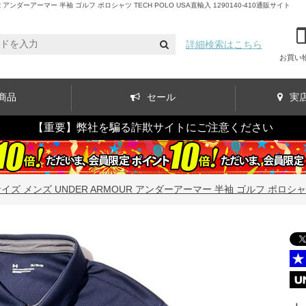
ダーアーマー 半袖 ゴルフ ポロシャツ TECH POLO USA直輸入 1290140-410通販サイト
詳細検索はこちら
お買い
商品
セール
実
【重要】弊社を騙る詐欺サイトにご注意ください
ズ メンズ UNDER ARMOUR アンダーアーマー 半袖 ゴルフ ポロシャツ TE