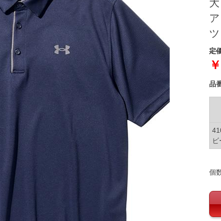
大
ア
ツ
定価
￥
品
4
ビ
個