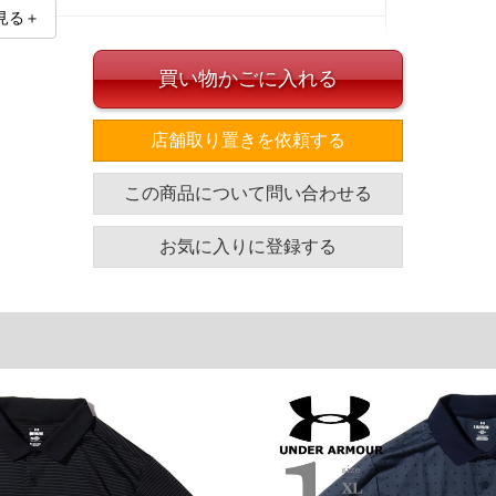
見る＋
買い物かごに入れる
店舗取り置きを依頼する
イズ
この商品について問い合わせる
袖丈
裾幅
着丈
25.5
59
77
お気に入りに登録する
26.5
63
79.5
27.5
65.5
81
27.5
68.5
81
単位はcm
ざいます。また、お客様がご使用の環境（コンピュータ画
場合がございます。予めご了承ください。
タグのサイズ表記と異なる場合があります。お取り扱い前に
共用しておりますので店頭での売り違い、店舗からのお取り