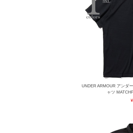
寄せ等により、お客様にご迷惑をお掛け
限に努めておりますが、もしあった場合
※【ボトムの裾上げをご希望の場合】
裾上げ料金は500円+税となります。
ご注意
備考欄に股下●cmとご記入下さい。（裾上
1本5,999円以下の商品は有料（500円+
出荷まで約1週間～20日間程お時間を頂
尚、裾上げした商品は返品・交換不可と
一部、お直しに対応出来ない商品がござい
端なデザインが施されている等)
※【返品交換について】
返品交換希望の方は、商品到着後1週間以
下着(肌着)やワイシャツは商品の性質上
UNDER ARMOUR アン
いませ。
ャツ MATCHP
¥
ITEM INTRODUCTION