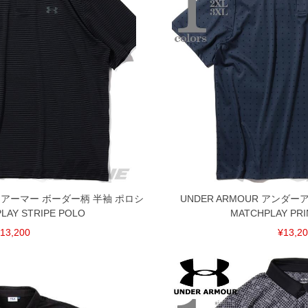
してしまう場合がございます。そのようなことがない様最大
速やかにご連絡させて頂きますので予めご了承ください。
げ無料対象商品は1本につき税込6,000円以上の品が対象。
税）となります。）
く場合がございます。
なりますので、予めご了承下さい。
ます。(例：裾にファスナーや調節ひもが付いている、極
内にご連絡ください。
、返品交換不可とさせて頂いております。予めご了承くださ
ダーアーマー ボーダー柄 半袖 ポロシ
UNDER ARMOUR アンダ
LAY STRIPE POLO
MATCHPLAY PRI
13,200
¥13,2