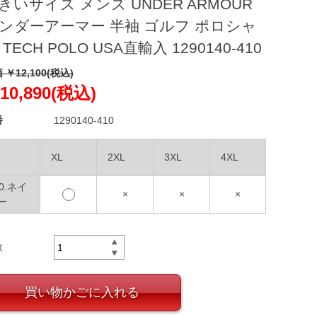
きいサイズ メンズ UNDER ARMOUR
ンダーアーマー 半袖 ゴルフ ポロシャ
 TECH POLO USA直輸入 1290140-410
 ￥12,100(税込)
10,890(税込)
番
1290140-410
XL
2XL
3XL
4XL
10.ネイ
×
×
×
ー
数
買い物かごに入れる