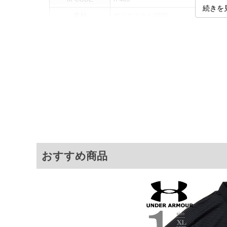
続きを
素材
ポリエステル100%
カラー展開
【ネイビー】
サイズ展開
【XL】【2XL】【3XL】【4XL】
サ
サイズ
肩幅
胸囲
XL
48
117
2XL
51
124
3XL
52.5
132
4XL
53.5
140
おすすめ商品
※商品によって若干のサイズの誤差がご
面）によって、商品の色味が若干異なる
※上記サイズが実際の商品に付いている
商品付属タグの記載もご確認下さい。
※当店での掲載商品は、実店鋪と在庫を