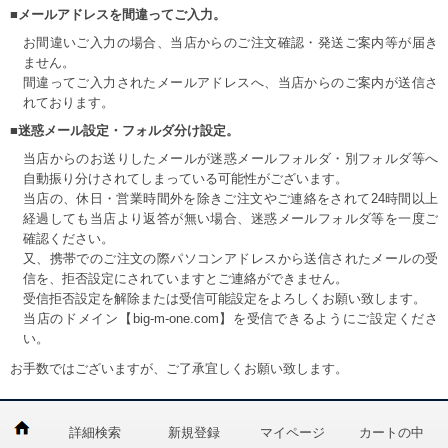
■メールアドレスを間違ってご入力。
お間違いご入力の場合、当店からのご注文確認・発送ご案内等が届き
ません。
間違ってご入力されたメールアドレスへ、当店からのご案内が送信さ
れております。
■迷惑メール設定・フォルダ分け設定。
当店からのお送りしたメールが迷惑メールフォルダ・別フォルダ等へ
自動振り分けされてしまっている可能性がございます。
当店の、休日・営業時間外を除きご注文やご連絡をされて24時間以上
経過しても当店より返答が無い場合、迷惑メールフォルダ等を一度ご
確認ください。
又、携帯でのご注文の際パソコンアドレスから送信されたメールの受
信を、拒否設定にされていますとご連絡ができません。
受信拒否設定を解除または受信可能設定をよろしくお願い致します。
当店のドメイン【big-m-one.com】を受信できるようにご設定くださ
い。
お手数ではございますが、ご了承宜しくお願い致します。
詳細検索
新規登録
マイページ
カートの中