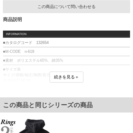
この商品について問い合わせる
商品説明
INFORMATION
■カタログコード 132654
■M-CODE n-619
■素材 ポリエステル65%、綿35%
■サイズ表
サイズ/肩幅/袖丈/胸囲/着丈
続きを見る＋
3L/57/62/130/78
4L/60/62/140/80
5L/63/63/150/82
6L/66/63/160/84
単位はcm
この商品と同じシリーズの商品
※【返品交換について】
返品交換希望の方は、商品到着後1週間以内にご連絡ください。
下着(肌着)やワイシャツは商品の性質上、返品交換不可とさせて頂いております。予め
ご了承くださいませ。