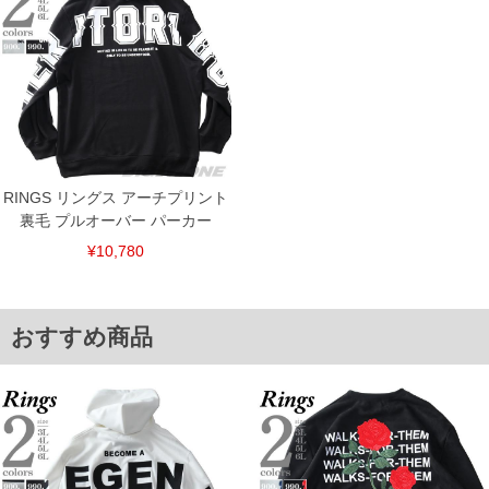
※【ボトムの裾上げをご希望の場合】
裾上げ料金は500円+税となります。
備考欄に股下●cmとご記入下さい。（裾上げ無料対象商品は1本につき税込6,000円以
上の品が対象。1本5,999円以下の商品は有料（500円+税）となります。）
出荷まで約1週間～20日間程お時間を頂く場合がございます。
尚、裾上げした商品は返品・交換不可となりますので、予めご了承下さい。
一部、お直しに対応出来ない商品がございます。(例：裾にファスナーや調節ひもが付
いている、極端なデザインが施されている等)
※商品によって若干のサイズの誤差がございます。また、お客様がご使用の環境（コ
ンピュータ画面）によって、商品の色味が若干異なる場合がございます。予めご了承
ください。
RINGS リングス アーチプリント
※当店での掲載商品は、実店鋪と在庫を共用しておりますので店頭での売り違い、店
裏毛 プルオーバー パーカー
舗からのお取り寄せ等により、お客様にご迷惑をお掛けしてしまう場合がございま
す。そのようなことがない様最大限に努めておりますが、もしあった場合速やかにご
¥10,780
連絡させて頂きますので予めご了承ください。
ITEM INTRODUCTION
おすすめ商品