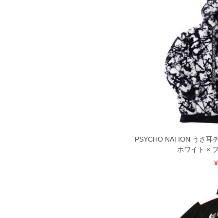
※当店での掲載商品は、実店鋪と在庫を
寄せ等により、お客様にご迷惑をお掛け
限に努めておりますが、もしあった場合
※【ボトムの裾上げをご希望の場合】
裾上げ料金は500円+税となります。
ご注意
備考欄に股下●cmとご記入下さい。（裾上
1本5,999円以下の商品は有料（500円+
出荷まで約1週間～20日間程お時間を頂
尚、裾上げした商品は返品・交換不可と
一部、お直しに対応出来ない商品がござい
端なデザインが施されている等)
※【返品交換について】
返品交換希望の方は、商品到着後1週間以
PSYCHO NATION う
下着(肌着)やワイシャツは商品の性質上
ホワイト × ブラ
いませ。
¥
ITEM INTRODUCTION