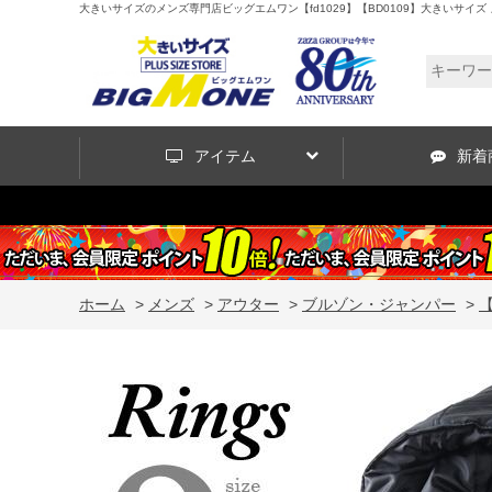
大きいサイズのメンズ専門店ビッグエムワン【fd1029】【BD0109】大きいサイズ メン
アイテム
新着
ホーム
>
メンズ
>
アウター
>
ブルゾン・ジャンパー
>
【