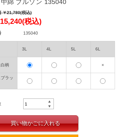
 中綿 ブルゾン 135040
 ￥21,780(税込)
15,240(税込)
番
135040
3L
4L
5L
6L
0.白柄
×
9.ブラッ
数
買い物かごに入れる