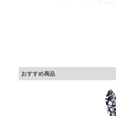
表地:ポリエステル100%
素材
裏地:ポリエステル100%
中綿:ポリエステル100%
カラー展開
【ホワイト】【ブラック】
サイズ展開
【3L】【4L】【5L】【6L】
サ
サイズ
肩幅
3L
56
4L
59
おすすめ商品
5L
62
6L
65
※商品によって若干のサイズの誤差がご
面）によって、商品の色味が若干異なる
※上記サイズが実際の商品に付いている
商品付属タグの記載もご確認下さい。