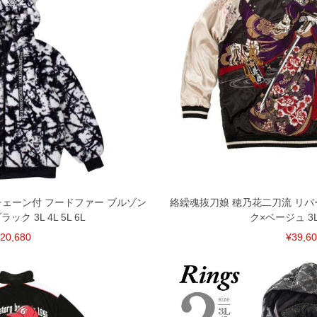
共用しておりますので店頭での売り違い、店舗からのお取り
してしまう場合がございます。そのようなことがない様最大
速やかにご連絡させて頂きますので予めご了承ください。
げ無料対象商品は1本につき税込6,000円以上の品が対象。
税）となります。）
く場合がございます。
なりますので、予めご了承下さい。
ます。(例：裾にファスナーや調節ひもが付いている、極
内にご連絡ください。
さ耳チェーン付 フードファー ブルゾン
絡繰魂抜刀娘 穂乃花二刀流 リバ
、返品交換不可とさせて頂いております。予めご了承くださ
ック 3L 4L 5L 6L
ク×ベージュ 3L 4
20,680
¥39,6