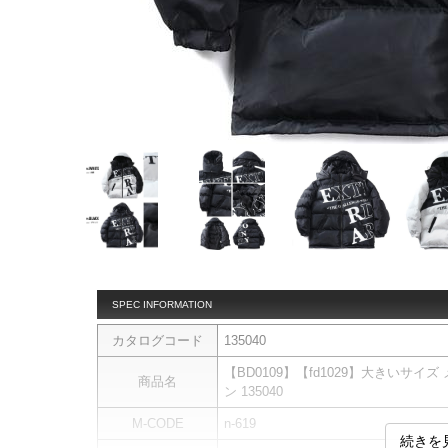
SPEC INFORMATION
カタログコード
135040
【BD0109】【fd1029】大きいサイズ
商品名
ン 135040
M-CODE
n-619
続きを