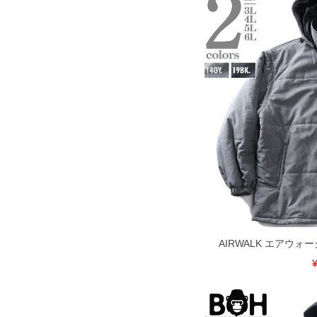
COLOR VARIATION
AIRWALK エアウォ
¥