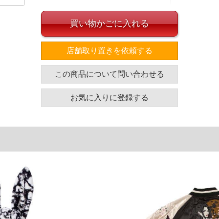
買い物かごに入れる
店舗取り置きを依頼する
この商品について問い合わせる
イズ
袖丈
胸囲
着丈
お気に入りに登録する
62
130
77
62
140
79
62
150
81
62
158
83
単位はcm
ざいます。また、お客様がご使用の環境（コンピュータ画
場合がございます。予めご了承ください。
タグのサイズ表記と異なる場合があります。お取り扱い前に