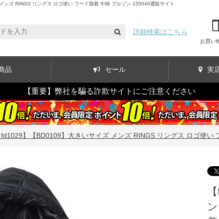
ズ RINGS リングス ロゴ使い フード脱着 中綿 ブルゾン 135040通販サイト
詳細検索はこちら
お買い
商品
セール
実
【重要】弊社を騙る詐欺サイトにご注意ください
fd1029】【BD0109】大きいサイズ メンズ RINGS リングス ロゴ使い 
【
ン