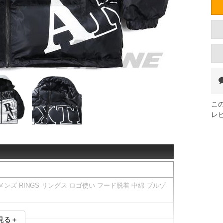
こ
レ
 メンズ RINGS リングス ロゴ使い フード脱着 中綿 ブルゾ
見る＋