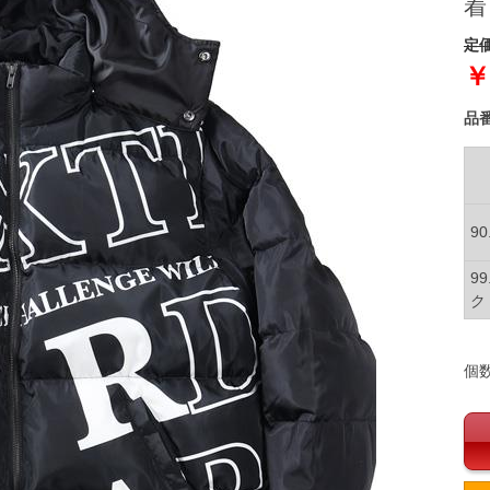
着
定価
￥
品
9
9
ク
個