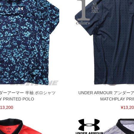
げ無料対象商品は1本につき税込6,000円以上の品が対象。
税）となります。）
く場合がございます。
なりますので、予めご了承下さい。
ます。(例：裾にファスナーや調節ひもが付いている、極
内にご連絡ください。
、返品交換不可とさせて頂いております。予めご了承くださ
アンダーアーマー 半袖 ポロシャツ
UNDER ARMOUR アンダ
Y PRINTED POLO
MATCHPLAY PRI
13,200
¥13,2