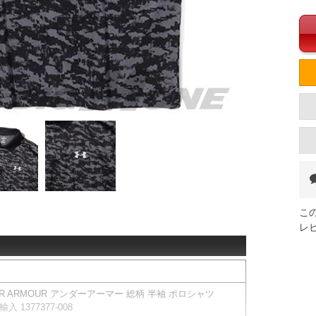
こ
レ
ER ARMOUR アンダーアーマー 総柄 半袖 ポロシャツ
入 1377377-008