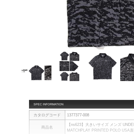
SPEC INFORMATION
カタログコード
1377377-008
【ns623】大きいサイズ メンズ UND
商品名
MATCHPLAY PRINTED POLO USA直輸