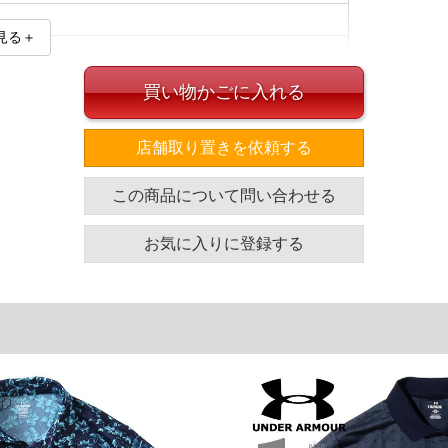
見る＋
買い物かごに入れる
店舗取り置きを依頼する
イズ
この商品について問い合わせる
袖丈
裾幅
着丈
27
60.5
73
お気に入りに登録する
27.5
65.5
75
単位はcm
ざいます。また、お客様がご使用の環境（コンピュータ画
場合がございます。予めご了承ください。
タグのサイズ表記と異なる場合があります。お取り扱い前に
共用しておりますので店頭での売り違い、店舗からのお取り
してしまう場合がございます。そのようなことがない様最大
速やかにご連絡させて頂きますので予めご了承ください。