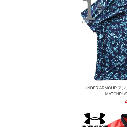
※【ボトムの裾上げをご希望の場合】
裾上げ料金は500円+税となります。
ご注意
備考欄に股下●cmとご記入下さい。（裾上
1本5,999円以下の商品は有料（500円+
出荷まで約1週間～20日間程お時間を頂
尚、裾上げした商品は返品・交換不可と
一部、お直しに対応出来ない商品がござい
端なデザインが施されている等)
※【返品交換について】
返品交換希望の方は、商品到着後1週間以
下着(肌着)やワイシャツは商品の性質上
いませ。
ITEM INTRODUCTION
UNDER ARMOUR 
MATCHPLA
¥