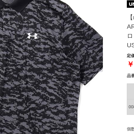
【
A
ロ
U
定価
￥
品
0
個