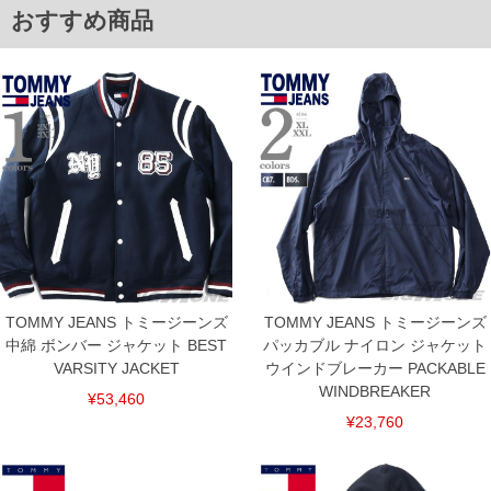
おすすめ商品
※【返品交換について】
返品交換希望の方は、商品到着後1週間以内にご連絡ください。
下着(肌着)やワイシャツは商品の性質上、返品交換不可とさせて頂いております。予め
ご了承くださいませ。
※【ボトムの裾上げをご希望の場合】
裾上げ料金は500円+税となります。
備考欄に股下●cmとご記入下さい。（裾上げ無料対象商品は1本につき税込6,000円以
上の品が対象。1本5,999円以下の商品は有料（500円+税）となります。）
出荷まで約1週間～20日間程お時間を頂く場合がございます。
尚、裾上げした商品は返品・交換不可となりますので、予めご了承下さい。
一部、お直しに対応出来ない商品がございます。(例：裾にファスナーや調節ひもが付
いている、極端なデザインが施されている等)
※商品によって若干のサイズの誤差がございます。また、お客様がご使用の環境（コ
ンピュータ画面）によって、商品の色味が若干異なる場合がございます。予めご了承
ください。
※当店での掲載商品は、実店鋪と在庫を共用しておりますので店頭での売り違い、店
TOMMY JEANS トミージーンズ
TOMMY JEANS トミージーンズ
舗からのお取り寄せ等により、お客様にご迷惑をお掛けしてしまう場合がございま
中綿 ボンバー ジャケット BEST
パッカブル ナイロン ジャケット
す。そのようなことがない様最大限に努めておりますが、もしあった場合速やかにご
連絡させて頂きますので予めご了承ください。
VARSITY JACKET
ウインドブレーカー PACKABLE
WINDBREAKER
¥53,460
ITEM INTRODUCTION
¥23,760