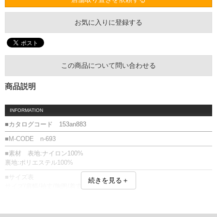
お気に入りに登録する
この商品について問い合わせる
商品説明
INFORMATION
■カタログコード 153an883
■M-CODE n-693
■素材 表地:ナイロン100%
裏地:ポリエステル100%
■サイズ表
続きを見る＋
サイズ/肩幅/袖丈/胸囲/着丈
XL/49/68/134/73
XXL/52/68/144/75
単位はcm