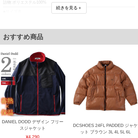
詰物:ポリエステル100%
続きを見る＋
■サイズ表
サイズ/肩幅/胸囲/胴囲/袖丈/裾幅/着丈
XL/51/134/128/70/53/73
XXL/53.5/144/138/71/60/75
単位はcm
おすすめ商品
※【返品交換について】
返品交換希望の方は、商品到着後1週間以内にご連絡ください。
下着(肌着)やワイシャツは商品の性質上、返品交換不可とさせて頂いております。予め
ご了承くださいませ。
※【ボトムの裾上げをご希望の場合】
裾上げ料金は500円+税となります。
備考欄に股下●cmとご記入下さい。（裾上げ無料対象商品は1本につき税込6,000円以
上の品が対象。1本5,999円以下の商品は有料（500円+税）となります。）
出荷まで約1週間～20日間程お時間を頂く場合がございます。
尚、裾上げした商品は返品・交換不可となりますので、予めご了承下さい。
一部、お直しに対応出来ない商品がございます。(例：裾にファスナーや調節ひもが付
いている、極端なデザインが施されている等)
※商品によって若干のサイズの誤差がございます。また、お客様がご使用の環境（コ
ンピュータ画面）によって、商品の色味が若干異なる場合がございます。予めご了承
ください。
DANIEL DODD デザイン フリー
※当店での掲載商品は、実店鋪と在庫を共用しておりますので店頭での売り違い、店
DCSHOES 24FL PADDED ジャケ
スジャケット
舗からのお取り寄せ等により、お客様にご迷惑をお掛けしてしまう場合がございま
ット ブラウン 3L 4L 5L 6L
す。そのようなことがない様最大限に努めておりますが、もしあった場合速やかにご
¥4,290