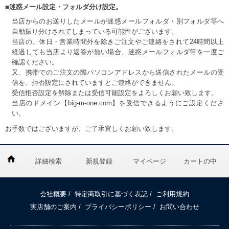
■迷惑メール設定・フォルダ分け設定。
当店からのお送りしたメールが迷惑メールフォルダ・別フォルダ等へ
自動振り分けされてしまっている可能性がございます。
当店の、休日・営業時間外を除きご注文やご連絡をされて24時間以上
経過しても当店より返答が無い場合、迷惑メールフォルダ等を一度ご
確認ください。
又、携帯でのご注文の際パソコンアドレスから送信されたメールの受
信を、拒否設定にされていますとご連絡ができません。
受信拒否設定を解除または受信可能設定をよろしくお願い致します。
当店のドメイン【big-m-one.com】を受信できるようにご設定くださ
い。
お手数ではございますが、ご了承宜しくお願い致します。
詳細検索
新規登録
マイページ
カートの中
会社概要
/
特定商取引に基づく表記
/
ご利用規約
実店舗のご案内
/
プライバシーポリシー
/
お問い合わせ