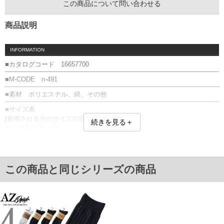
この商品について問い合わせる
商品説明
INFORMATION
■カタログコード 16657700
■M-CODE n-491
■素材 ポリエステル、綿、その他
■サイズ表
[着用される方のサイズの目安]
続きを見る＋
サイズ/対応サイズ
29.0/28～30
31.0/30～32
単位はcm
この商品と同じシリーズの商品
※【返品交換について】
返品交換希望の方は、商品到着後1週間以内にご連絡ください。
下着(肌着)やワイシャツは商品の性質上、返品交換不可とさせて頂いております。予め
ご了承くださいませ。
※【ボトムの裾上げをご希望の場合】
裾上げ料金は500円+税となります。