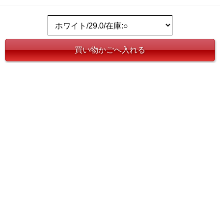
店舗取り置きを依頼する
お気に入りに登録する
ホーム
>
メンズ
>
デイリーウェアー
>
ソックス・靴下
>
大きいサイズ メンズ AZ DEUX 無地 クルー ソックス 靴下 16657700
キーワードから探す
カテゴリから探す
メンズ