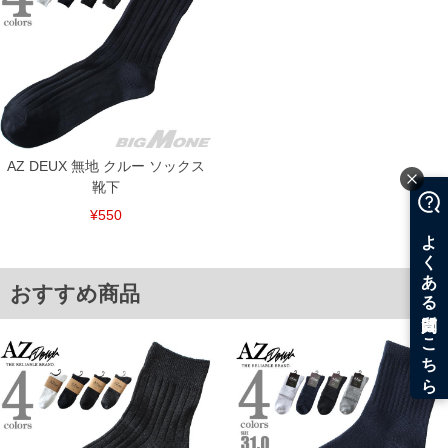
備考欄に股下●cmとご記入下さい。（裾上げ無料対象商品は1本につき税込6,000円以
上の品が対象。1本5,999円以下の商品は有料（500円+税）となります。）
出荷まで約1週間～20日間程お時間を頂く場合がございます。
尚、裾上げした商品は返品・交換不可となりますので、予めご了承下さい。
一部、お直しに対応出来ない商品がございます。(例：裾にファスナーや調節ひもが付
いている、極端なデザインが施されている等)
※商品によって若干のサイズの誤差がございます。また、お客様がご使用の環境（コ
ンピュータ画面）によって、商品の色味が若干異なる場合がございます。予めご了承
ください。
※当店での掲載商品は、実店鋪と在庫を共用しておりますので店頭での売り違い、店
AZ DEUX 無地 クルー ソックス
舗からのお取り寄せ等により、お客様にご迷惑をお掛けしてしまう場合がございま
靴下
す。そのようなことがない様最大限に努めておりますが、もしあった場合速やかにご
連絡させて頂きますので予めご了承ください。
¥550
ITEM INTRODUCTION
おすすめ商品