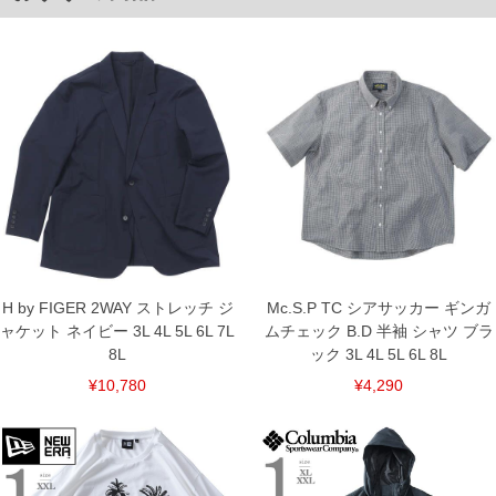
返品交換希望の方は、商品到着後1週間以内にご連絡ください。
下着(肌着)やワイシャツは商品の性質上、返品交換不可とさせて頂いております。予め
ご了承くださいませ。
※【ボトムの裾上げをご希望の場合】
裾上げ料金は500円+税となります。
備考欄に股下●cmとご記入下さい。（裾上げ無料対象商品は1本につき税込6,000円以
上の品が対象。1本5,999円以下の商品は有料（500円+税）となります。）
出荷まで約1週間～20日間程お時間を頂く場合がございます。
尚、裾上げした商品は返品・交換不可となりますので、予めご了承下さい。
一部、お直しに対応出来ない商品がございます。(例：裾にファスナーや調節ひもが付
いている、極端なデザインが施されている等)
※商品によって若干のサイズの誤差がございます。また、お客様がご使用の環境（コ
ンピュータ画面）によって、商品の色味が若干異なる場合がございます。予めご了承
ください。
※当店での掲載商品は、実店鋪と在庫を共用しておりますので店頭での売り違い、店
舗からのお取り寄せ等により、お客様にご迷惑をお掛けしてしまう場合がございま
H by FIGER 2WAY ストレッチ ジ
Mc.S.P TC シアサッカー ギンガ
す。そのようなことがない様最大限に努めておりますが、もしあった場合速やかにご
ャケット ネイビー 3L 4L 5L 6L 7L
ムチェック B.D 半袖 シャツ ブラ
連絡させて頂きますので予めご了承ください。
8L
ック 3L 4L 5L 6L 8L
¥10,780
¥4,290
ITEM INTRODUCTION