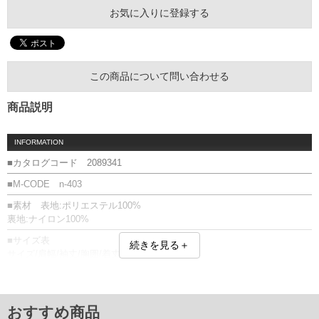
お気に入りに登録する
この商品について問い合わせる
商品説明
INFORMATION
■カタログコード 2089341
■M-CODE n-403
■素材 表地:ポリエステル100%
裏地:ナイロン100%
■サイズ表
続きを見る＋
サイズ/肩幅/袖丈/胸囲/着丈
XL/54/68/140/74
XXL/58/70/150/77
単位はcm
おすすめ商品
※【返品交換について】