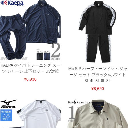
3L/122/122/38/74/32
4L/126/126/39/74/33
5L/130/130/40/74/34
6L/134/134/41/74/35
単位はcm
※【返品交換について】
返品交換希望の方は、商品到着後1週間以内にご連絡ください。
下着(肌着)やワイシャツは商品の性質上、返品交換不可とさせて頂いております。予め
ご了承くださいませ。
※【ボトムの裾上げをご希望の場合】
裾上げ料金は500円+税となります。
備考欄に股下●cmとご記入下さい。（裾上げ無料対象商品は1本につき税込6,000円以
KAEPA ケイパ トレーニング スー
上の品が対象。1本5,999円以下の商品は有料（500円+税）となります。）
Mc.S.P ハーフトーンドット ジャ
ツ ジャージ 上下セット UV対策
出荷まで約1週間～20日間程お時間を頂く場合がございます。
ージ セット ブラック×ホワイト
尚、裾上げした商品は返品・交換不可となりますので、予めご了承下さい。
¥6,930
一部、お直しに対応出来ない商品がございます。(例：裾にファスナーや調節ひもが付
3L 4L 5L 6L 8L
いている、極端なデザインが施されている等)
¥8,690
※商品によって若干のサイズの誤差がございます。また、お客様がご使用の環境（コ
ンピュータ画面）によって、商品の色味が若干異なる場合がございます。予めご了承
ください。
※当店での掲載商品は、実店鋪と在庫を共用しておりますので店頭での売り違い、店
舗からのお取り寄せ等により、お客様にご迷惑をお掛けしてしまう場合がございま
す。そのようなことがない様最大限に努めておりますが、もしあった場合速やかにご
連絡させて頂きますので予めご了承ください。