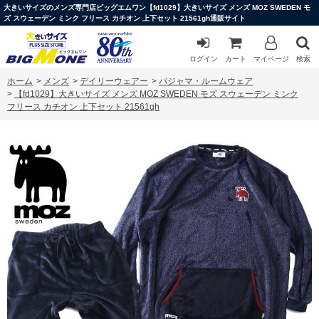
大きいサイズのメンズ専門店ビッグエムワン【fd1029】大きいサイズ メンズ MOZ SWEDEN モ
ズ スウェーデン ミンク フリース カチオン 上下セット 21561gh通販サイト
ログイン
カート
マイページ
検索
ホーム
>
メンズ
>
デイリーウェアー
>
パジャマ・ルームウェア
>
【fd1029】大きいサイズ メンズ MOZ SWEDEN モズ スウェーデン ミンク
フリース カチオン 上下セット 21561gh