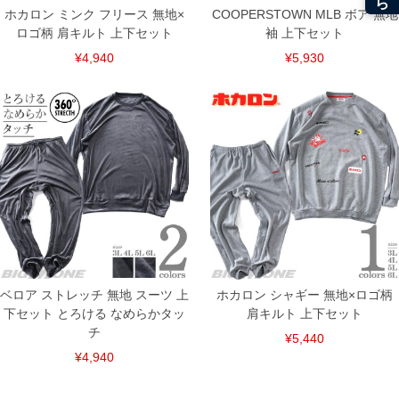
ホカロン ミンク フリース 無地×
COOPERSTOWN MLB ボア 無地
ロゴ柄 肩キルト 上下セット
袖 上下セット
COLOR VARIATION
¥4,940
¥5,930
ベロア ストレッチ 無地 スーツ 上
ホカロン シャギー 無地×ロゴ柄
下セット とろける なめらかタッ
肩キルト 上下セット
チ
¥5,440
¥4,940