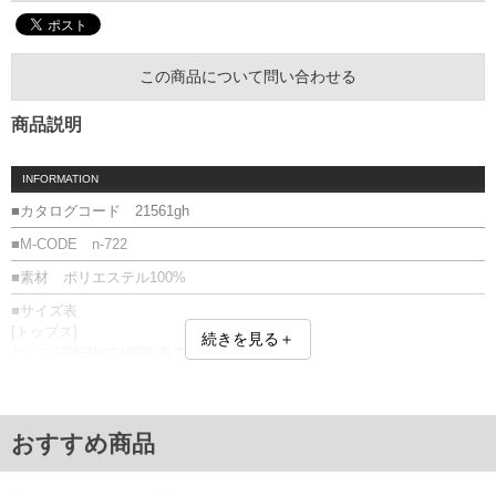
この商品について問い合わせる
商品説明
INFORMATION
■カタログコード 21561gh
■M-CODE n-722
■素材 ポリエステル100%
■サイズ表
[トップス]
続きを見る＋
サイズ/肩幅/袖丈/胸囲/着丈
3L/58/58/130/78
4L/60/58/134/80
5L/62/58/138/82
6L/64/58/142/84
おすすめ商品
[ボトムス]
サイズ/ウエスト/ヒップ/渡幅/股下/股上