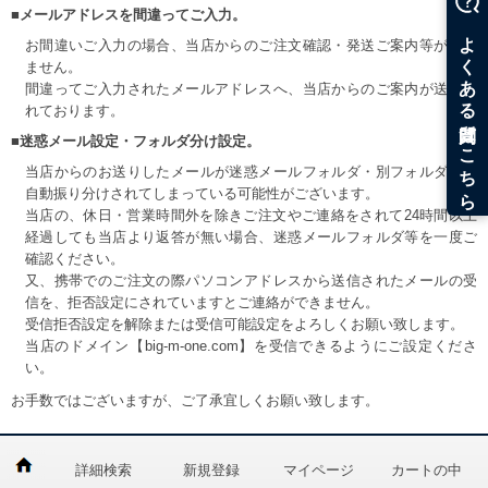
■メールアドレスを間違ってご入力。
お間違いご入力の場合、当店からのご注文確認・発送ご案内等が届き
ません。
間違ってご入力されたメールアドレスへ、当店からのご案内が送信さ
れております。
■迷惑メール設定・フォルダ分け設定。
当店からのお送りしたメールが迷惑メールフォルダ・別フォルダ等へ
自動振り分けされてしまっている可能性がございます。
当店の、休日・営業時間外を除きご注文やご連絡をされて24時間以上
経過しても当店より返答が無い場合、迷惑メールフォルダ等を一度ご
確認ください。
又、携帯でのご注文の際パソコンアドレスから送信されたメールの受
信を、拒否設定にされていますとご連絡ができません。
受信拒否設定を解除または受信可能設定をよろしくお願い致します。
当店のドメイン【big-m-one.com】を受信できるようにご設定くださ
い。
お手数ではございますが、ご了承宜しくお願い致します。
詳細検索
新規登録
マイページ
カートの中