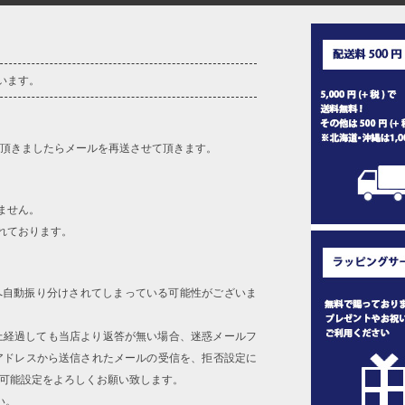
142
44
31
25
90
50.5
46.3
31.7
25.5
90
単位はcm
います。
ざいます。また、お客様がご使用の環境（コンピュータ画
場合がございます。予めご了承ください。
タグのサイズ表記と異なる場合があります。お取り扱い前に
を頂きましたらメールを再送させて頂きます。
共用しておりますので店頭での売り違い、店舗からのお取り
してしまう場合がございます。そのようなことがない様最大
速やかにご連絡させて頂きますので予めご了承ください。
ません。
れております。
げ無料対象商品は1本につき税込6,000円以上の品が対象。
税）となります。）
へ自動振り分けされてしまっている可能性がございま
く場合がございます。
なりますので、予めご了承下さい。
上経過しても当店より返答が無い場合、迷惑メールフ
ます。(例：裾にファスナーや調節ひもが付いている、極
アドレスから送信されたメールの受信を、拒否設定に
信可能設定をよろしくお願い致します。
い。