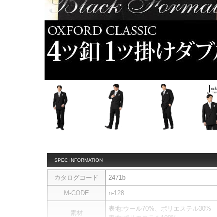
SPEC INFORMATION
カタログコード
2471b
M-CODE
n-128
表地:ウール70%、ポリエステル30%
素材