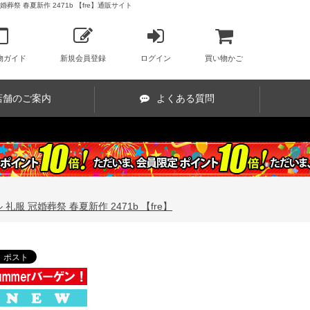
葬祭 春夏新作 2471b 【fre】通販サイト
物ガイド
新規会員登録
ログイン
買い物かご
店舗のご案内
よくある質問
服 冠婚葬祭 春夏新作 2471b 【fre】