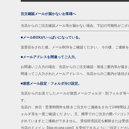
4L
120
32.5
注文確認メールが届かないお客様へ
5L
130
33.5
1
当店からのご注文確認メール等が届かない場合、下記の可能性がござ
※商品によって若干のサイズの誤差がご
面）によって、商品の色味が若干異なる
■メールBOXがいっぱいになっている。
※上記サイズが実際の商品に付いている
送受信をされた後、メールBOXをご確認ください。 その後、ご連絡
商品付属タグの記載もご確認下さい。
※当店での掲載商品は、実店鋪と在庫を
■メールアドレスを間違ってご入力。
寄せ等により、お客様にご迷惑をお掛け
限に努めておりますが、もしあった場合
お間違いご入力の場合、当店からのご注文確認・発送ご案内等が届き
間違ってご入力されたメールアドレスへ、当店からのご案内が送信さ
※【ボトムの裾上げをご希望の場合】
裾上げ料金は500円+税となります。
■迷惑メール設定・フォルダ分け設定。
ご注意
備考欄に股下●cmとご記入下さい。（裾上
1本5,999円以下の商品は有料（500円+
当店からのお送りしたメールが迷惑メールフォルダ・別フォルダ等
出荷まで約1週間～20日間程お時間を頂
す。
尚、裾上げした商品は返品・交換不可と
当店の、休日・営業時間外を除きご注文やご連絡をされて24時間以
一部、お直しに対応出来ない商品がござい
端なデザインが施されている等)
ォルダ等を一度ご確認くだ さい。又、携帯でのご注文の際パソコン
されていますとご連絡ができません。 受信拒否設定を解除または受
※【返品交換について】
当店のドメイン【big-m-one.com】を受信できるようにご設定くださ