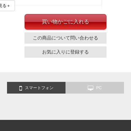
見る＋
買い物かごに入れる
イズ
この商品について問い合わせる
お気に入りに登録する
袖丈
胸囲
胴囲
63
129
117
63
137
126
64
145
135
スマートフォン
PC
64
153
144
尻囲
わたり幅
膝幅
裾幅
股下
125
39.4
29.6
24
90
33.5
41.7
30.3
24.5
90