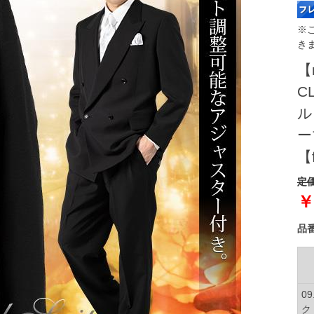
※
き
【
C
ル
ー
【
定価
￥
品
0
ク