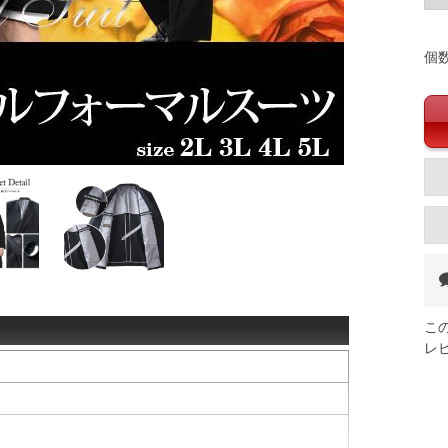
個
こ
レ