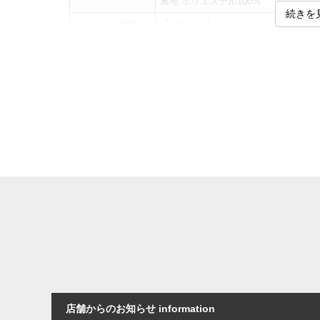
裏地:ポリエステル100%
続きを
カラー展開
【ブラック】
サイズ展開
【2L】【3L】【4L】【5L】
サ
[ジャケット]
サイズ
着丈
肩幅
2L
81
51
3L
81
54
4L
82
57
5L
82
60
[スラックス]
サイズ
ウエスト
股上
2L
100
30.5
店舗からのお知らせ information
3L
110
31.5
1