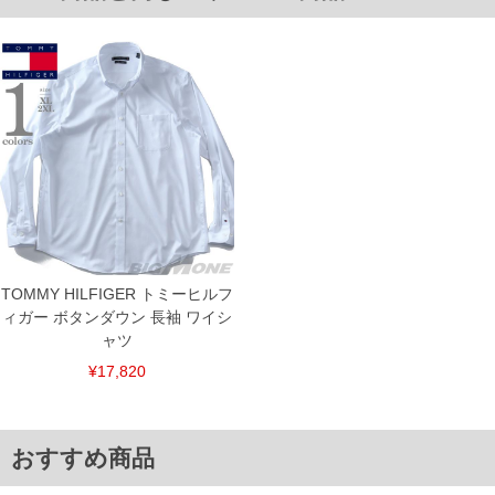
下着(肌着)やワイシャツは商品の性質上、返品交換不可とさせて頂いております。予め
ご了承くださいませ。
※【ボトムの裾上げをご希望の場合】
裾上げ料金は500円+税となります。
備考欄に股下●cmとご記入下さい。（裾上げ無料対象商品は1本につき税込6,000円以
上の品が対象。1本5,999円以下の商品は有料（500円+税）となります。）
出荷まで約1週間～20日間程お時間を頂く場合がございます。
尚、裾上げした商品は返品・交換不可となりますので、予めご了承下さい。
一部、お直しに対応出来ない商品がございます。(例：裾にファスナーや調節ひもが付
いている、極端なデザインが施されている等)
※商品によって若干のサイズの誤差がございます。また、お客様がご使用の環境（コ
ンピュータ画面）によって、商品の色味が若干異なる場合がございます。予めご了承
ください。
※当店での掲載商品は、実店鋪と在庫を共用しておりますので店頭での売り違い、店
舗からのお取り寄せ等により、お客様にご迷惑をお掛けしてしまう場合がございま
TOMMY HILFIGER トミーヒルフ
す。そのようなことがない様最大限に努めておりますが、もしあった場合速やかにご
ィガー ボタンダウン 長袖 ワイシ
連絡させて頂きますので予めご了承ください。
ャツ
ITEM INTRODUCTION
¥17,820
おすすめ商品