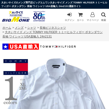
大きいサイズのメンズ専門店ビッグエムワン大きいサイズ メンズ TOMMY HILFIGER トミーヒル
フィガー ボタンダウン 長袖 ワイシャツ USA直輸入 24n2131通販サイト
ログイン
カート
マイページ
検索
ホーム
>
メンズ
>
シャツ
>
長袖ビジネスシャツ
>
大きいサイズ メンズ TOMMY HILFIGER トミーヒルフィガー ボタンダウン
長袖 ワイシャツ USA直輸入 24n2131