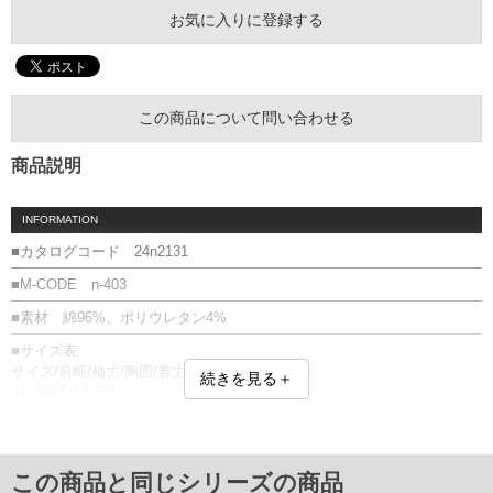
お気に入りに登録する
この商品について問い合わせる
商品説明
INFORMATION
■カタログコード 24n2131
■M-CODE n-403
■素材 綿96%、ポリウレタン4%
■サイズ表
サイズ/肩幅/袖丈/胸囲/着丈
続きを見る＋
XL/49/65/122/82
2XL/51/65/128/86
単位はcm
※【返品交換について】
この商品と同じシリーズの商品
返品交換希望の方は、商品到着後1週間以内にご連絡ください。