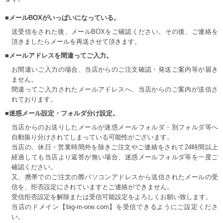
■メールBOXがいっぱいになっている。
送受信をされた後、メールBOXをご確認ください。その後、ご連絡を
頂きましたらメールを再送させて頂きます。
■メールアドレスを間違ってご入力。
お間違いご入力の場合、当店からのご注文確認・発送ご案内等が届き
ません。
間違ってご入力されたメールアドレスへ、当店からのご案内が送信さ
れております。
■迷惑メール設定・フォルダ分け設定。
当店からのお送りしたメールが迷惑メールフォルダ・別フォルダ等へ
自動振り分けされてしまっている可能性がございます。
当店の、休日・営業時間外を除きご注文やご連絡をされて24時間以上
経過しても当店より返答が無い場合、迷惑メールフォルダ等を一度ご
確認ください。
又、携帯でのご注文の際パソコンアドレスから送信されたメールの受
信を、拒否設定にされていますとご連絡ができません。
受信拒否設定を解除または受信可能設定をよろしくお願い致します。
当店のドメイン【big-m-one.com】を受信できるようにご設定くださ
い。