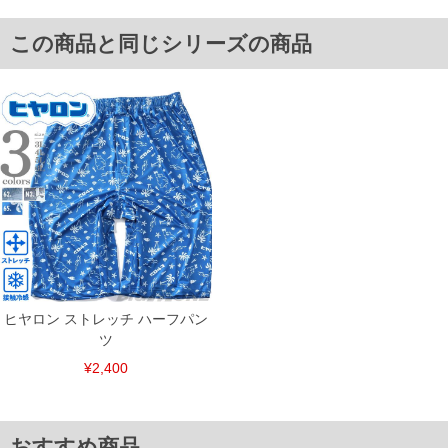
6L/134/134/41/34/35
単位はcm
この商品と同じシリーズの商品
※【返品交換について】
返品交換希望の方は、商品到着後1週間以内にご連絡ください。
下着(肌着)やワイシャツは商品の性質上、返品交換不可とさせて頂いております。予め
ご了承くださいませ。
※【ボトムの裾上げをご希望の場合】
裾上げ料金は500円+税となります。
備考欄に股下●cmとご記入下さい。（裾上げ無料対象商品は1本につき税込6,000円以
上の品が対象。1本5,999円以下の商品は有料（500円+税）となります。）
出荷まで約1週間～20日間程お時間を頂く場合がございます。
尚、裾上げした商品は返品・交換不可となりますので、予めご了承下さい。
一部、お直しに対応出来ない商品がございます。(例：裾にファスナーや調節ひもが付
いている、極端なデザインが施されている等)
※商品によって若干のサイズの誤差がございます。また、お客様がご使用の環境（コ
ンピュータ画面）によって、商品の色味が若干異なる場合がございます。予めご了承
ください。
ヒヤロン ストレッチ ハーフパン
※当店での掲載商品は、実店鋪と在庫を共用しておりますので店頭での売り違い、店
ツ
舗からのお取り寄せ等により、お客様にご迷惑をお掛けしてしまう場合がございま
す。そのようなことがない様最大限に努めておりますが、もしあった場合速やかにご
¥2,400
連絡させて頂きますので予めご了承ください。
ITEM INTRODUCTION
おすすめ商品