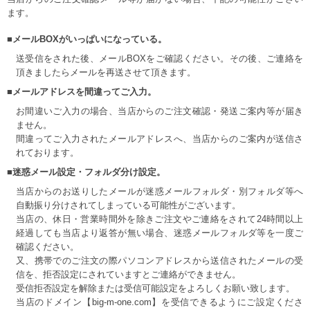
ます。
■メールBOXがいっぱいになっている。
送受信をされた後、メールBOXをご確認ください。その後、ご連絡を
頂きましたらメールを再送させて頂きます。
■メールアドレスを間違ってご入力。
お間違いご入力の場合、当店からのご注文確認・発送ご案内等が届き
ません。
間違ってご入力されたメールアドレスへ、当店からのご案内が送信さ
れております。
■迷惑メール設定・フォルダ分け設定。
当店からのお送りしたメールが迷惑メールフォルダ・別フォルダ等へ
自動振り分けされてしまっている可能性がございます。
当店の、休日・営業時間外を除きご注文やご連絡をされて24時間以上
経過しても当店より返答が無い場合、迷惑メールフォルダ等を一度ご
確認ください。
又、携帯でのご注文の際パソコンアドレスから送信されたメールの受
信を、拒否設定にされていますとご連絡ができません。
受信拒否設定を解除または受信可能設定をよろしくお願い致します。
当店のドメイン【big-m-one.com】を受信できるようにご設定くださ