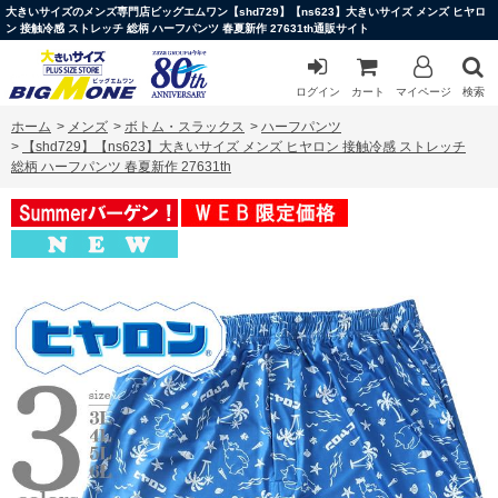
大きいサイズのメンズ専門店ビッグエムワン【shd729】【ns623】大きいサイズ メンズ ヒヤロ
ン 接触冷感 ストレッチ 総柄 ハーフパンツ 春夏新作 27631th通販サイト
ログイン
カート
マイページ
検索
ホーム
>
メンズ
>
ボトム・スラックス
>
ハーフパンツ
>
【shd729】【ns623】大きいサイズ メンズ ヒヤロン 接触冷感 ストレッチ
総柄 ハーフパンツ 春夏新作 27631th