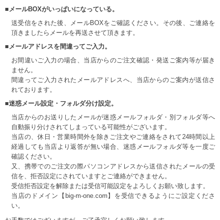
■メールBOXがいっぱいになっている。
送受信をされた後、メールBOXをご確認ください。その後、ご連絡を
頂きましたらメールを再送させて頂きます。
■メールアドレスを間違ってご入力。
お間違いご入力の場合、当店からのご注文確認・発送ご案内等が届き
ません。
間違ってご入力されたメールアドレスへ、当店からのご案内が送信さ
れております。
■迷惑メール設定・フォルダ分け設定。
当店からのお送りしたメールが迷惑メールフォルダ・別フォルダ等へ
自動振り分けされてしまっている可能性がございます。
当店の、休日・営業時間外を除きご注文やご連絡をされて24時間以上
経過しても当店より返答が無い場合、迷惑メールフォルダ等を一度ご
確認ください。
又、携帯でのご注文の際パソコンアドレスから送信されたメールの受
信を、拒否設定にされていますとご連絡ができません。
受信拒否設定を解除または受信可能設定をよろしくお願い致します。
当店のドメイン【big-m-one.com】を受信できるようにご設定くださ
い。