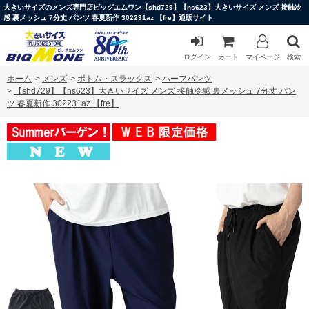
大きいサイズのメンズ専門店ビッグエムワン【shd729】【ns623】大きいサイズ メンズ 接触冷
感 裏メッシュ 7分丈 パンツ 春夏新作 302231az 【fre】通販サイト
ログイン
カート
マイページ
検索
ホーム
>
メンズ
>
ボトム・スラックス
>
ハーフパンツ
>
【shd729】【ns623】大きいサイズ メンズ 接触冷感 裏メッシュ 7分丈 パン
ツ 春夏新作 302231az 【fre】