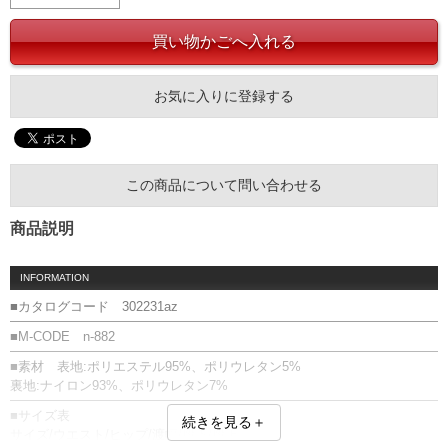
お気に入りに登録する
この商品について問い合わせる
商品説明
INFORMATION
■カタログコード 302231az
■M-CODE n-882
■素材 表地:ポリエステル95%、ポリウレタン5%
裏地:ナイロン93%、ポリウレタン7%
■サイズ表
続きを見る＋
サイズ/ウエスト/ヒップ/渡幅/股下/股上