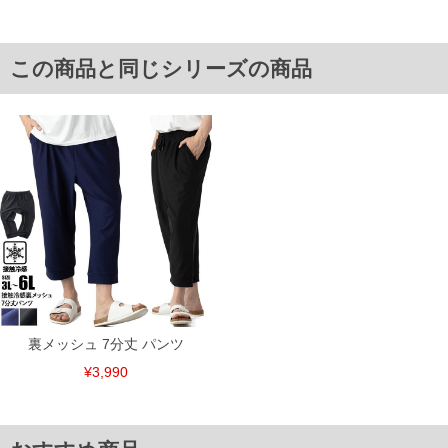
3L/90/128/40/55/34.5
4L/100/138/43/55/36.0
5L/110/148/46/56/37.5
6L/120/158/49/56/39.0
この商品と同じシリーズの商品
単位はcm
※【返品交換について】
返品交換希望の方は、商品到着後1週間以内にご連絡ください。
下着(肌着)やワイシャツは商品の性質上、返品交換不可とさせて頂いております。予め
ご了承くださいませ。
※【ボトムの裾上げをご希望の場合】
裾上げ料金は500円+税となります。
備考欄に股下●cmとご記入下さい。（裾上げ無料対象商品は1本につき税込6,000円以
上の品が対象。1本5,999円以下の商品は有料（500円+税）となります。）
出荷まで約1週間～20日間程お時間を頂く場合がございます。
尚、裾上げした商品は返品・交換不可となりますので、予めご了承下さい。
一部、お直しに対応出来ない商品がございます。(例：裾にファスナーや調節ひもが付
いている、極端なデザインが施されている等)
※商品によって若干のサイズの誤差がございます。また、お客様がご使用の環境（コ
ンピュータ画面）によって、商品の色味が若干異なる場合がございます。予めご了承
裏メッシュ 7分丈 パンツ
ください。
¥3,990
※当店での掲載商品は、実店鋪と在庫を共用しておりますので店頭での売り違い、店
舗からのお取り寄せ等により、お客様にご迷惑をお掛けしてしまう場合がございま
す。そのようなことがない様最大限に努めておりますが、もしあった場合速やかにご
連絡させて頂きますので予めご了承ください。