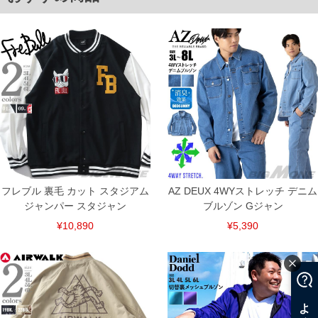
※【返品交換について】
返品交換希望の方は、商品到着後1週間以内にご連絡ください。
下着(肌着)やワイシャツは商品の性質上、返品交換不可とさせて頂いております。予め
ご了承くださいませ。
※【ボトムの裾上げをご希望の場合】
裾上げ料金は500円+税となります。
備考欄に股下●cmとご記入下さい。（裾上げ無料対象商品は1本につき税込6,000円以
上の品が対象。1本5,999円以下の商品は有料（500円+税）となります。）
出荷まで約1週間～20日間程お時間を頂く場合がございます。
尚、裾上げした商品は返品・交換不可となりますので、予めご了承下さい。
一部、お直しに対応出来ない商品がございます。(例：裾にファスナーや調節ひもが付
いている、極端なデザインが施されている等)
※商品によって若干のサイズの誤差がございます。また、お客様がご使用の環境（コ
ンピュータ画面）によって、商品の色味が若干異なる場合がございます。予めご了承
ください。
フレブル 裏毛 カット スタジアム
AZ DEUX 4WYストレッチ デニム
※当店での掲載商品は、実店鋪と在庫を共用しておりますので店頭での売り違い、店
ジャンパー スタジャン
ブルゾン Gジャン
舗からのお取り寄せ等により、お客様にご迷惑をお掛けしてしまう場合がございま
す。そのようなことがない様最大限に努めておりますが、もしあった場合速やかにご
¥10,890
¥5,390
連絡させて頂きますので予めご了承ください。
ITEM INTRODUCTION