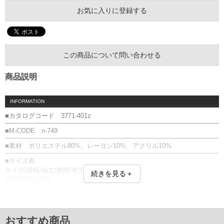
お気に入りに登録する
この商品について問い合わせる
商品説明
INFORMATION
■カタログコード 3771-401z
■M-CODE n-749
■素材 ポリエステル80%、レーヨン10%、アクリル10%
■サイズ表
サイズ/肩幅/袖丈/胸囲/着丈
続きを見る＋
3L/59/62/134/76
4L/61/63/138/78
5L/62/63/142/80
6L/62/63/146/82
単位はcm
おすすめ商品