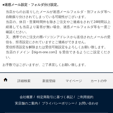
■迷惑メール設定・フォルダ分け設定。
当店からのお送りしたメールが迷惑メールフォルダ・別フォルダ等へ
自動振り分けされてしまっている可能性がございます。
当店の、休日・営業時間外を除きご注文やご連絡をされて24時間以上
経過しても当店より返答が無い場合、迷惑メールフォルダ等を一度ご
確認ください。
又、携帯でのご注文の際パソコンアドレスから送信されたメールの受
信を、拒否設定にされていますとご連絡ができません。
受信拒否設定を解除または受信可能設定をよろしくお願い致します。
当店のドメイン【big-m-one.com】を受信できるようにご設定くださ
い。
お手数ではございますが、ご了承宜しくお願い致します。
詳細検索
新規登録
マイページ
カートの中
会社概要
/
特定商取引に基づく表記
/
ご利用規約
実店舗のご案内
/
プライバシーポリシー
/
お問い合わせ