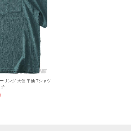
ャーリング 天竺 半袖 Tシャツ
ッチ
0