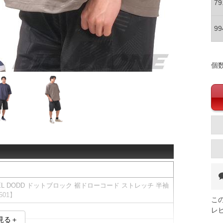
7
9
個
IEL DODD ドットブロック 裾ドローコード ストレッチ 半袖
501】
こ
レ
見る＋