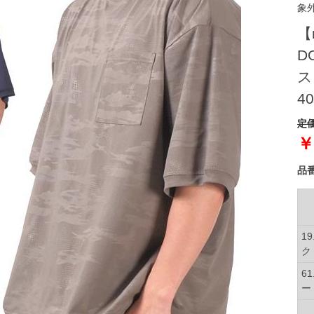
象
【
D
ス
40
定価
￥
品
1
ク
6
ー