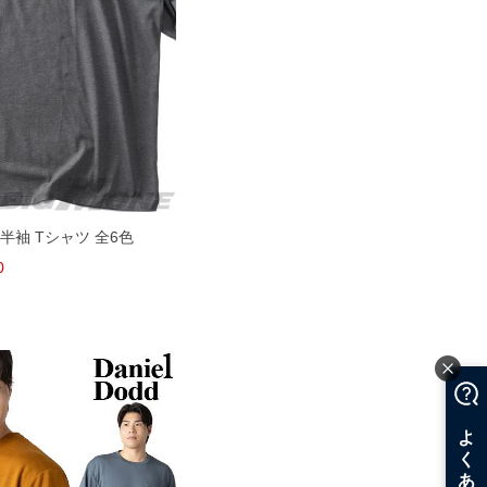
ト 半袖 Tシャツ 全6色
0