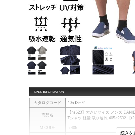
SPEC INFORMATION
カタログコード
405-t2502
【ns623】大きいサイズ メンズ DAN
商品名
Tシャツ 軽量 吸水速乾 405-t2502 【t2
M-CODE
n-405
続きを