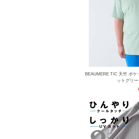
寄せ等により、お客様にご迷惑をお掛け
限に努めておりますが、もしあった場合
※【ボトムの裾上げをご希望の場合】
裾上げ料金は500円+税となります。
ご注意
備考欄に股下●cmとご記入下さい。（裾上
1本5,999円以下の商品は有料（500円+
出荷まで約1週間～20日間程お時間を頂
尚、裾上げした商品は返品・交換不可と
一部、お直しに対応出来ない商品がござい
端なデザインが施されている等)
BEAUMERE T/C 天竺 
※【返品交換について】
ットグリーン 3
返品交換希望の方は、商品到着後1週間以
下着(肌着)やワイシャツは商品の性質上
いませ。
ITEM INTRODUCTION