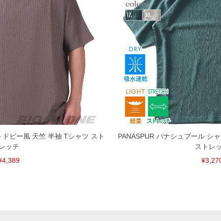
ル ドビー風 天竺 半袖 Tシャツ スト
PANASPUR パナシュプール シ
レッチ
ストレ
¥4,389
¥3,27