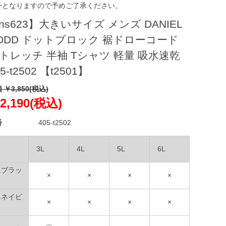
外となりますので予めご了承ください。
ns623】大きいサイズ メンズ DANIEL
ODD ドットブロック 裾ドローコード
トレッチ 半袖 Tシャツ 軽量 吸水速乾
5-t2502 【t2501】
 ￥3,850(税込)
2,190(税込)
番
405-t2502
3L
4L
5L
6L
9.ブラッ
×
×
×
×
1.ネイビ
×
×
×
×