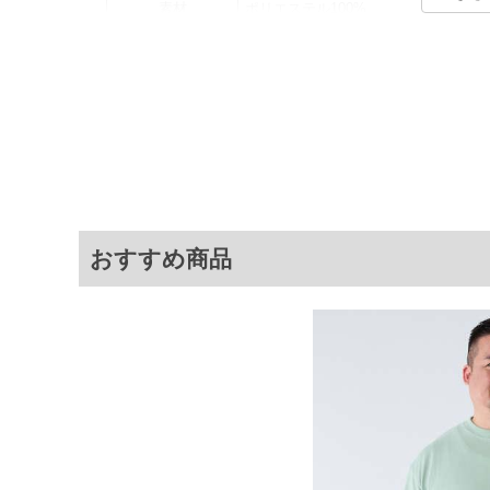
素材
ポリエステル100%
カラー展開
【ブラック】【ネイビー】【カーキ】
サイズ展開
【3L】【4L】【5L】【6L】
商品説明
ドロップメッシュで涼やか。夏のお出
サ
サイズ
肩幅
3L
63
おすすめ商品
4L
65
5L
67
6L
68
※商品によって若干のサイズの誤差がご
面）によって、商品の色味が若干異なる
※上記サイズが実際の商品に付いている
商品付属タグの記載もご確認下さい。
※当店での掲載商品は、実店鋪と在庫を