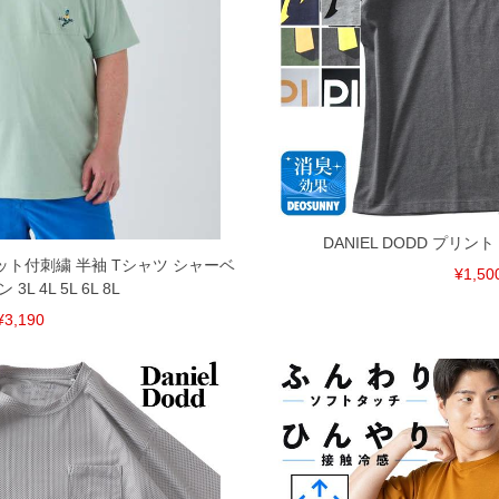
してしまう場合がございます。そのようなことがない様最大
速やかにご連絡させて頂きますので予めご了承ください。
げ無料対象商品は1本につき税込6,000円以上の品が対象。
税）となります。）
く場合がございます。
なりますので、予めご了承下さい。
ます。(例：裾にファスナーや調節ひもが付いている、極
DANIEL DODD プリン
ポケット付刺繍 半袖 Tシャツ シャーベ
¥1,50
L 4L 5L 6L 8L
内にご連絡ください。
、返品交換不可とさせて頂いております。予めご了承くださ
¥3,190