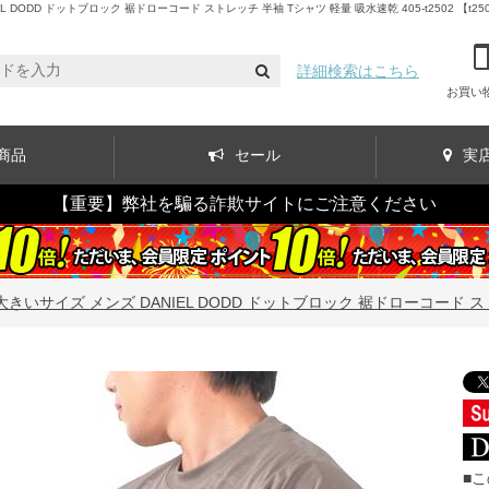
ODD ドットブロック 裾ドローコード ストレッチ 半袖 Tシャツ 軽量 吸水速乾 405-t2502 【t2
詳細検索はこちら
お買い
商品
セール
実
【重要】弊社を騙る詐欺サイトにご注意ください
】大きいサイズ メンズ DANIEL DODD ドットブロック 裾ドローコード ストレ
■