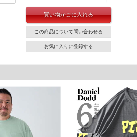
買い物かごに入れる
この商品について問い合わせる
かけに最適な素材です。
イズ
お気に入りに登録する
袖丈
胸囲
着丈
30
138
76
31
143
78
31
148
79
31
153
80
単位はcm
ざいます。また、お客様がご使用の環境（コンピュータ画
場合がございます。予めご了承ください。
タグのサイズ表記と異なる場合があります。お取り扱い前に
共用しておりますので店頭での売り違い、店舗からのお取り