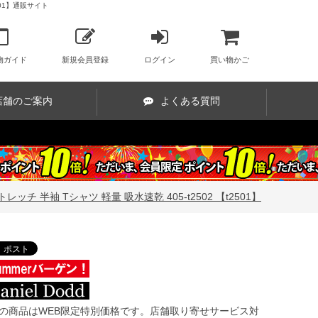
501】通販サイト
物ガイド
新規会員登録
ログイン
買い物かご
店舗のご案内
よくある質問
ッチ 半袖 Tシャツ 軽量 吸水速乾 405-t2502 【t2501】
この商品はWEB限定特別価格です。店舗取り寄せサービス対