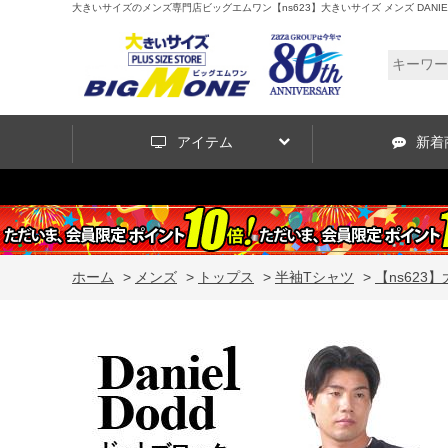
大きいサイズのメンズ専門店ビッグエムワン【ns623】大きいサイズ メンズ DANIEL D
アイテム
新着
ホーム
>
メンズ
>
トップス
>
半袖Tシャツ
>
【ns623