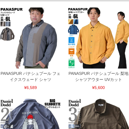
5L/60/62/138/80
6L/60/62/142/82
単位はcm
※【返品交換について】
返品交換希望の方は、商品到着後1週間以内にご連絡ください。
下着(肌着)やワイシャツは商品の性質上、返品交換不可とさせて頂いております。予め
ご了承くださいませ。
※【ボトムの裾上げをご希望の場合】
裾上げ料金は500円+税となります。
備考欄に股下●cmとご記入下さい。（裾上げ無料対象商品は1本につき税込6,000円以
上の品が対象。1本5,999円以下の商品は有料（500円+税）となります。）
出荷まで約1週間～20日間程お時間を頂く場合がございます。
尚、裾上げした商品は返品・交換不可となりますので、予めご了承下さい。
一部、お直しに対応出来ない商品がございます。(例：裾にファスナーや調節ひもが付
PANASPUR パナシュプール フェ
PANASPUR パナシュプール 梨地
いている、極端なデザインが施されている等)
イクスウェード シャツ
シャツアウター UVカット
※商品によって若干のサイズの誤差がございます。また、お客様がご使用の環境（コ
ンピュータ画面）によって、商品の色味が若干異なる場合がございます。予めご了承
¥6,589
¥5,600
ください。
※当店での掲載商品は、実店鋪と在庫を共用しておりますので店頭での売り違い、店
舗からのお取り寄せ等により、お客様にご迷惑をお掛けしてしまう場合がございま
す。そのようなことがない様最大限に努めておりますが、もしあった場合速やかにご
連絡させて頂きますので予めご了承ください。
ITEM INTRODUCTION