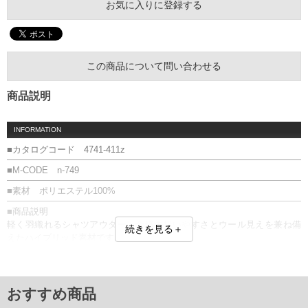
お気に入りに登録する
この商品について問い合わせる
商品説明
INFORMATION
■カタログコード 4741-411z
■M-CODE n-749
■素材 ポリエステル100%
■商品説明
軽く羽織れるシャツアウター。合繊の扱いやすさとウール見えを兼ね備
続きを見る＋
えたハイブリッド素材です。
■サイズ表
サイズ/肩幅/袖丈/胸囲/着丈
3L/56/60/130/76
おすすめ商品
4L/58/61/134/78