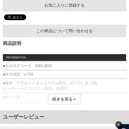
お気に入りに登録する
この商品について問い合わせる
商品説明
INFORMATION
■カタログコード 5401-602z
■M-CODE n-749
■素材 アウター = ポリエステル95%、ポリウレタン5%
インナー = ポリエステル65%、綿35%
■サイズ表
続きを見る＋
サイズ/肩幅/袖丈/胸囲/着丈
3L/56/61/124/76
4L/58/62/128/78
ユーザーレビュー
5L/60/63/132/80
6L/62/64/136/82