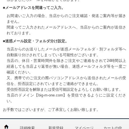
■メールアドレスを間違ってご入力。
お間違いご入力の場合、当店からのご注文確認・発送ご案内等が届き
ません。
間違ってご入力されたメールアドレスへ、当店からのご案内が送信さ
れております。
■迷惑メール設定・フォルダ分け設定。
当店からのお送りしたメールが迷惑メールフォルダ・別フォルダ等へ
自動振り分けされてしまっている可能性がございます。
当店の、休日・営業時間外を除きご注文やご連絡をされて24時間以上
経過しても当店より返答が無い場合、迷惑メールフォルダ等を一度ご
確認ください。
又、携帯でのご注文の際パソコンアドレスから送信されたメールの受
信を、拒否設定にされていますとご連絡ができません。
受信拒否設定を解除または受信可能設定をよろしくお願い致します。
当店のドメイン【big-m-one.com】を受信できるようにご設定くださ
い。
お手数ではございますが、ご了承宜しくお願い致します。
詳細検索
新規登録
マイページ
カートの中