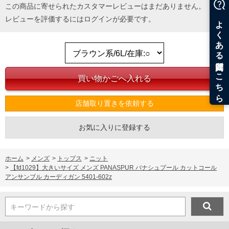
単位はcm
この商品に寄せられたカスタマーレビューはまだありません。
※【返品交換について】
レビューを評価するには
ログイン
が必要です。
返品交換希望の方は、商品到着後1週間以内にご連絡ください。
下着(肌着)やワイシャツは商品の性質上、返品交換不可とさせて頂いております。予め
ご了承くださいませ。
※【ボトムの裾上げをご希望の場合】
裾上げ料金は500円+税となります。
備考欄に股下●cmとご記入下さい。（裾上げ無料対象商品は1本につき税込6,000円以
上の品が対象。1本5,999円以下の商品は有料（500円+税）となります。）
出荷まで約1週間～20日間程お時間を頂く場合がございます。
尚、裾上げした商品は返品・交換不可となりますので、予めご了承下さい。
店舗取り置きを依頼する
一部、お直しに対応出来ない商品がございます。(例：裾にファスナーや調節ひもが付
いている、極端なデザインが施されている等)
※商品によって若干のサイズの誤差がございます。また、お客様がご使用の環境（コ
お気に入りに登録する
ンピュータ画面）によって、商品の色味が若干異なる場合がございます。予めご了承
ください。
※当店での掲載商品は、実店鋪と在庫を共用しておりますので店頭での売り違い、店
ホーム
>
メンズ
>
トップス
>
ニット
舗からのお取り寄せ等により、お客様にご迷惑をお掛けしてしまう場合がございま
す。そのようなことがない様最大限に努めておりますが、もしあった場合速やかにご
>
【fd1029】大きいサイズ メンズ PANASPUR パナシュプール カットコール
連絡させて頂きますので予めご了承ください。
アンサンブル カーディガン 5401-602z
ITEM INTRODUCTION
キーワードから探す