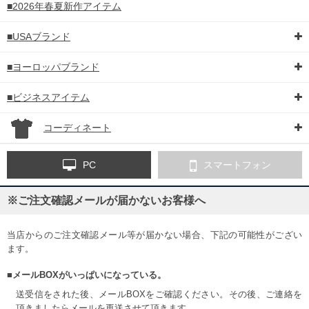
■2026年春夏新作アイテム
■USAブランド
■ヨーロッパブランド
■ビジネスアイテム
コーディネート
PC
スマートフォン
※ご注文確認メールが届かないお客様へ
当店からのご注文確認メール等が届かない場合、下記の可能性がござい
ます。
■メールBOXがいっぱいになっている。
送受信をされた後、メールBOXをご確認ください。その後、ご連絡を
DETAIL
頂きましたらメールを再送させて頂きます。