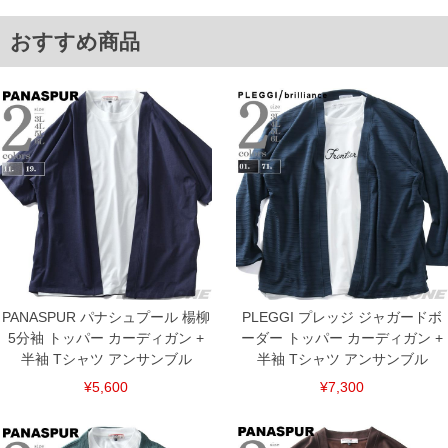
5L/60/29.5/132/80
6L/62/30.0/136/82
おすすめ商品
単位はcm
※【返品交換について】
返品交換希望の方は、商品到着後1週間以内にご連絡ください。
下着(肌着)やワイシャツは商品の性質上、返品交換不可とさせて頂いております。予め
ご了承くださいませ。
※【ボトムの裾上げをご希望の場合】
裾上げ料金は500円+税となります。
備考欄に股下●cmとご記入下さい。（裾上げ無料対象商品は1本につき税込6,000円以
上の品が対象。1本5,999円以下の商品は有料（500円+税）となります。）
出荷まで約1週間～20日間程お時間を頂く場合がございます。
尚、裾上げした商品は返品・交換不可となりますので、予めご了承下さい。
一部、お直しに対応出来ない商品がございます。(例：裾にファスナーや調節ひもが付
いている、極端なデザインが施されている等)
※商品によって若干のサイズの誤差がございます。また、お客様がご使用の環境（コ
ンピュータ画面）によって、商品の色味が若干異なる場合がございます。予めご了承
PANASPUR パナシュプール 楊柳
PLEGGI プレッジ ジャガードボ
ください。
5分袖 トッパー カーディガン +
ーダー トッパー カーディガン +
※当店での掲載商品は、実店鋪と在庫を共用しておりますので店頭での売り違い、店
半袖 Tシャツ アンサンブル
半袖 Tシャツ アンサンブル
舗からのお取り寄せ等により、お客様にご迷惑をお掛けしてしまう場合がございま
す。そのようなことがない様最大限に努めておりますが、もしあった場合速やかにご
¥5,600
¥7,300
連絡させて頂きますので予めご了承ください。
ITEM INTRODUCTION