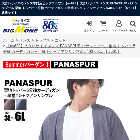
大きいサイズのメンズ専門店ビッグエムワン【ns623】大きいサイズ メンズ PANASPUR パナシ
ュプール 梨地 トッパー 5分袖 カーディガン + 半袖 Tシャツ アンサンブル 5403-601z 【t2501】
通販サイト
ログイン
カート
マイページ
検索
ホーム
>
メンズ
>
トップス
>
ニット
>
【ns623】大きいサイズ メンズ PANASPUR パナシュプール 梨地 トッパー 5
分袖 カーディガン + 半袖 Tシャツ アンサンブル 5403-601z 【t2501】