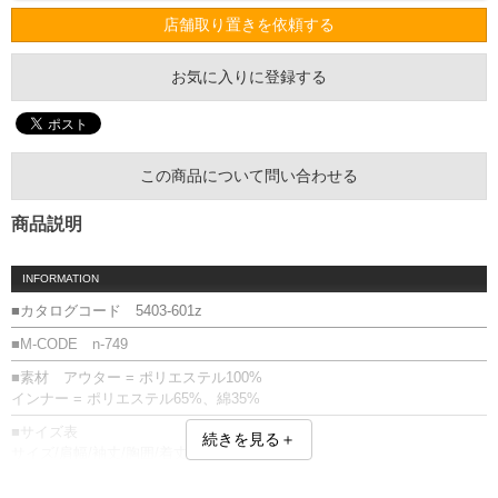
店舗取り置きを依頼する
お気に入りに登録する
この商品について問い合わせる
商品説明
INFORMATION
■カタログコード 5403-601z
■M-CODE n-749
■素材 アウター = ポリエステル100%
インナー = ポリエステル65%、綿35%
■サイズ表
続きを見る＋
サイズ/肩幅/袖丈/胸囲/着丈
3L/56/28.5/124/76
4L/58/29.0/128/78