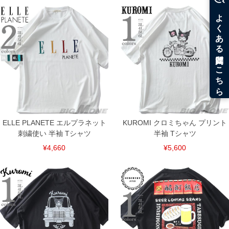
返品交換希望の方は、商品到着後1週間以内にご連絡ください。
下着(肌着)やワイシャツは商品の性質上、返品交換不可とさせて頂いております。予め
ご了承くださいませ。
※【ボトムの裾上げをご希望の場合】
裾上げ料金は500円+税となります。
備考欄に股下●cmとご記入下さい。（裾上げ無料対象商品は1本につき税込6,000円以
上の品が対象。1本5,999円以下の商品は有料（500円+税）となります。）
出荷まで約1週間～20日間程お時間を頂く場合がございます。
尚、裾上げした商品は返品・交換不可となりますので、予めご了承下さい。
一部、お直しに対応出来ない商品がございます。(例：裾にファスナーや調節ひもが付
いている、極端なデザインが施されている等)
※商品によって若干のサイズの誤差がございます。また、お客様がご使用の環境（コ
ンピュータ画面）によって、商品の色味が若干異なる場合がございます。予めご了承
ください。
ELLE PLANETE エルプラネット
KUROMI クロミちゃん プリント
※当店での掲載商品は、実店鋪と在庫を共用しておりますので店頭での売り違い、店
刺繍使い 半袖 Tシャツ
半袖 Tシャツ
舗からのお取り寄せ等により、お客様にご迷惑をお掛けしてしまう場合がございま
す。そのようなことがない様最大限に努めておりますが、もしあった場合速やかにご
¥4,660
¥5,600
連絡させて頂きますので予めご了承ください。
ITEM INTRODUCTION