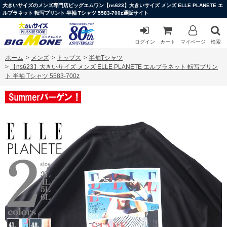
大きいサイズのメンズ専門店ビッグエムワン【ns623】大きいサイズ メンズ ELLE PLANETE エ
ルプラネット 転写プリント 半袖 Tシャツ 5583-700z通販サイト
ログイン
カート
マイページ
検索
ホーム
>
メンズ
>
トップス
>
半袖Tシャツ
>
【ns623】大きいサイズ メンズ ELLE PLANETE エルプラネット 転写プリン
ト 半袖 Tシャツ 5583-700z