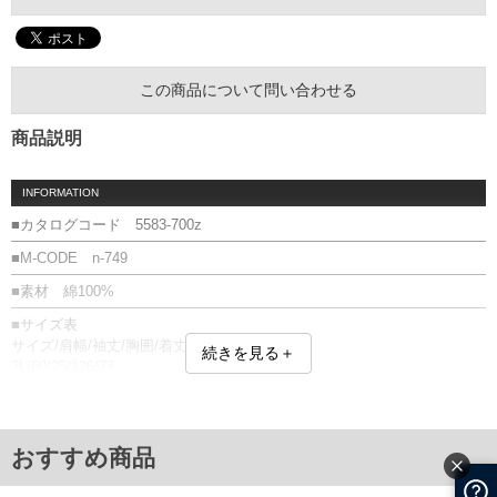
この商品について問い合わせる
商品説明
INFORMATION
■カタログコード 5583-700z
■M-CODE n-749
■素材 綿100%
■サイズ表
サイズ/肩幅/袖丈/胸囲/着丈
続きを見る＋
3L/60/25/126/77
4L/62/26/132/79
5L/64/27/138/81
6L/66/28/144/81
単位はcm
おすすめ商品
※【返品交換について】