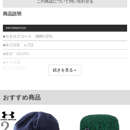
この商品について問い合わせる
商品説明
INFORMATION
■カタログコード 5683-727z
■M-CODE n-722
■素材 綿100%
■サイズ表
サイズ/頭回り
続きを見る＋
F/62
単位はcm
※【返品交換について】
返品交換希望の方は、商品到着後1週間以内にご連絡ください。
おすすめ商品
下着(肌着)やワイシャツは商品の性質上、返品交換不可とさせて頂いております。予め
ご了承くださいませ。
※【ボトムの裾上げをご希望の場合】
裾上げ料金は500円+税となります。
備考欄に股下●cmとご記入下さい。（裾上げ無料対象商品は1本につき税込6,000円以
上の品が対象。1本5,999円以下の商品は有料（500円+税）となります。）
出荷まで約1週間～20日間程お時間を頂く場合がございます。