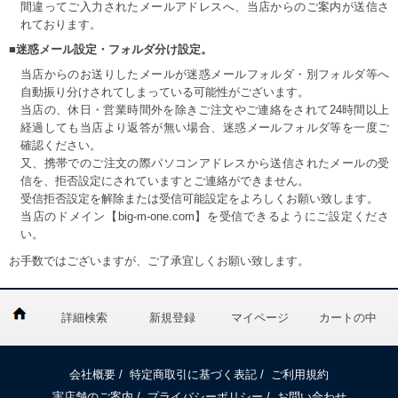
間違ってご入力されたメールアドレスへ、当店からのご案内が送信さ
れております。
■迷惑メール設定・フォルダ分け設定。
当店からのお送りしたメールが迷惑メールフォルダ・別フォルダ等へ
自動振り分けされてしまっている可能性がございます。
当店の、休日・営業時間外を除きご注文やご連絡をされて24時間以上
経過しても当店より返答が無い場合、迷惑メールフォルダ等を一度ご
確認ください。
又、携帯でのご注文の際パソコンアドレスから送信されたメールの受
信を、拒否設定にされていますとご連絡ができません。
受信拒否設定を解除または受信可能設定をよろしくお願い致します。
当店のドメイン【big-m-one.com】を受信できるようにご設定くださ
い。
お手数ではございますが、ご了承宜しくお願い致します。
詳細検索
新規登録
マイページ
カートの中
会社概要
/
特定商取引に基づく表記
/
ご利用規約
実店舗のご案内
/
プライバシーポリシー
/
お問い合わせ