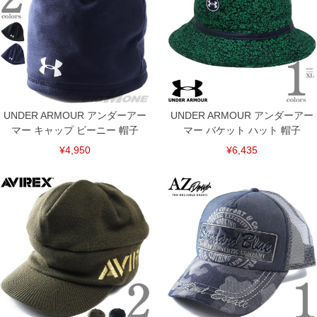
尚、裾上げした商品は返品・交換不可となりますので、予めご了承下さい。
一部、お直しに対応出来ない商品がございます。(例：裾にファスナーや調節ひもが付
いている、極端なデザインが施されている等)
※商品によって若干のサイズの誤差がございます。また、お客様がご使用の環境（コ
ンピュータ画面）によって、商品の色味が若干異なる場合がございます。予めご了承
ください。
※当店での掲載商品は、実店鋪と在庫を共用しておりますので店頭での売り違い、店
舗からのお取り寄せ等により、お客様にご迷惑をお掛けしてしまう場合がございま
す。そのようなことがない様最大限に努めておりますが、もしあった場合速やかにご
UNDER ARMOUR アンダーアー
UNDER ARMOUR アンダーアー
連絡させて頂きますので予めご了承ください。
マー キャップ ビーニー 帽子
マー バケット ハット 帽子
ITEM INTRODUCTION
¥4,950
¥6,435