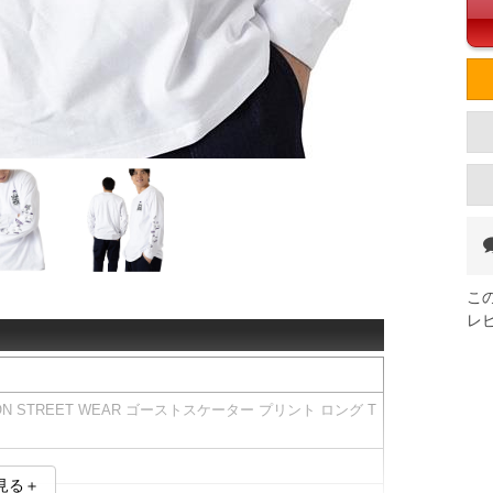
こ
レ
ION STREET WEAR ゴーストスケーター プリント ロング T
見る＋