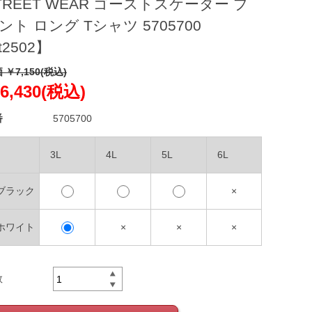
TREET WEAR ゴーストスケーター プ
ント ロング Tシャツ 5705700
t2502】
 ￥7,150(税込)
6,430(税込)
番
5705700
3L
4L
5L
6L
.ブラック
×
.ホワイト
×
×
×
数