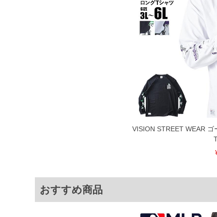
商品付属タグの記載もご確認下さい。
※当店での掲載商品は、実店鋪と在庫を
寄せ等により、お客様にご迷惑をお掛け
限に努めておりますが、もしあった場合
※【ボトムの裾上げをご希望の場合】
裾上げ料金は500円+税となります。
ご注意
備考欄に股下●cmとご記入下さい。（裾上
1本5,999円以下の商品は有料（500円+
出荷まで約1週間～20日間程お時間を頂
尚、裾上げした商品は返品・交換不可と
一部、お直しに対応出来ない商品がござい
端なデザインが施されている等)
VISION STREET WE
※【返品交換について】
返品交換希望の方は、商品到着後1週間以
下着(肌着)やワイシャツは商品の性質上
いませ。
おすすめ商品
ITEM INTRODUCTION