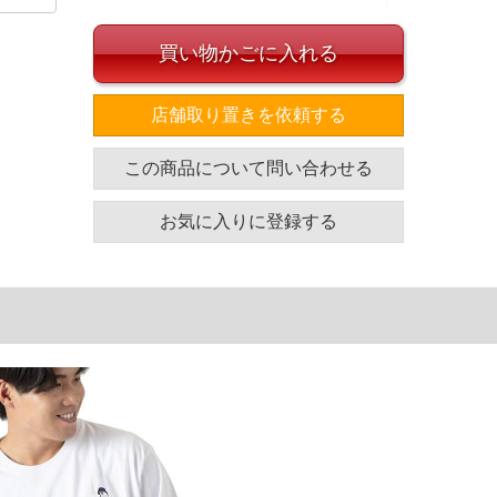
買い物かごに入れる
店舗取り置きを依頼する
トロンT。スケボーを楽しんでいるゴーストのイラストが
で仕上げており、さりげないイラストとロゴの組み合わせ
とのコーデに相性抜群な1枚です。
この商品について問い合わせる
イズ
お気に入りに登録する
袖丈
胸囲
着丈
63
126
77
64
132
80
64
138
83
65
144
86
単位はcm
ざいます。また、お客様がご使用の環境（コンピュータ画
場合がございます。予めご了承ください。
タグのサイズ表記と異なる場合があります。お取り扱い前に