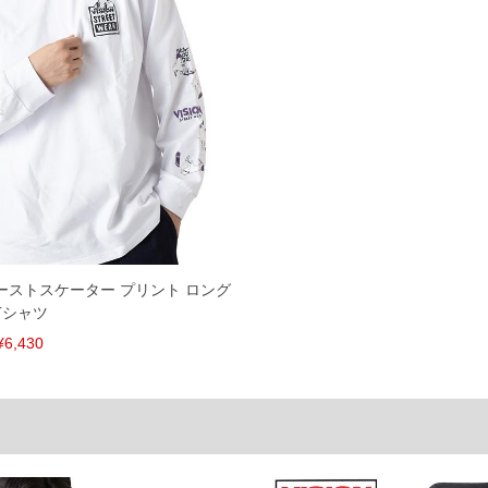
共用しておりますので店頭での売り違い、店舗からのお取り
してしまう場合がございます。そのようなことがない様最大
速やかにご連絡させて頂きますので予めご了承ください。
げ無料対象商品は1本につき税込6,000円以上の品が対象。
税）となります。）
く場合がございます。
なりますので、予めご了承下さい。
ます。(例：裾にファスナーや調節ひもが付いている、極
AR ゴーストスケーター プリント ロング
Tシャツ
内にご連絡ください。
¥6,430
、返品交換不可とさせて頂いております。予めご了承くださ