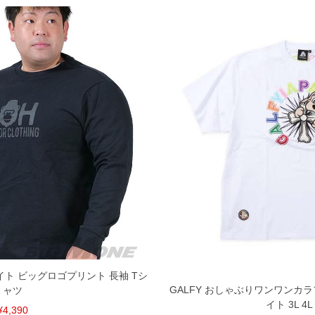
イト ビッグロゴプリント 長袖 Tシ
GALFY おしゃぶりワンワンカラ
ャツ
イト 3L 4L 
¥4,390