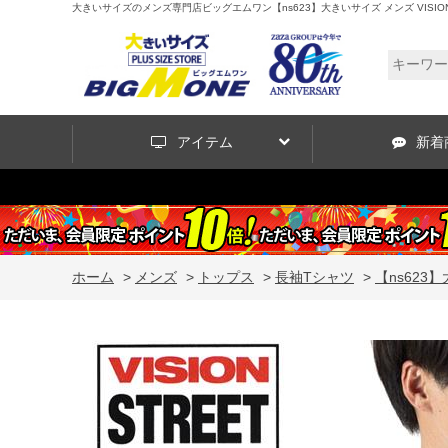
大きいサイズのメンズ専門店ビッグエムワン【ns623】大きいサイズ メンズ VISION S
アイテム
新着
ホーム
>
メンズ
>
トップス
>
長袖Tシャツ
>
【ns623】