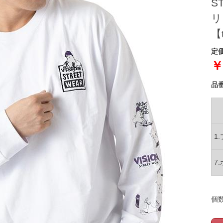
S
リ
【
定価
￥
品
1
7
個