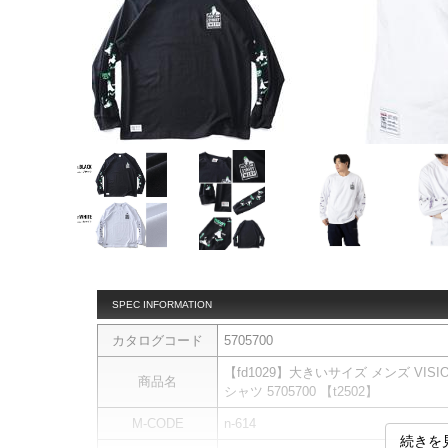
SPEC INFORMATION
カタログコード
5705700
【fd1029】大きいサイズ メンズ VIS
商品名
シャツ 5705700 【t2502】
M-CODE
n-614
続きを