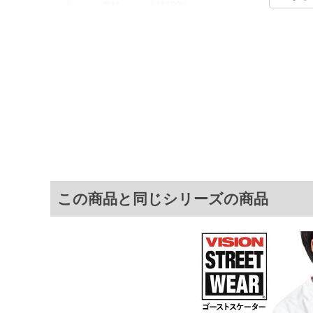
素材
綿100%
カラー展開
【ブラック】【ホワイト】
サイズ展開
【3L】【4L】【5L】【6L】
人気のゴーストスケーターの袖プリン
商品説明
可愛いデザインです。フロントは刺繍
がポイント。ベストなどの軽アウター
サ
サイズ
肩幅
3L
54
この商品と同じシリーズの商品
4L
56
5L
58
6L
60
※商品によって若干のサイズの誤差がご
面）によって、商品の色味が若干異なる
※上記サイズが実際の商品に付いている