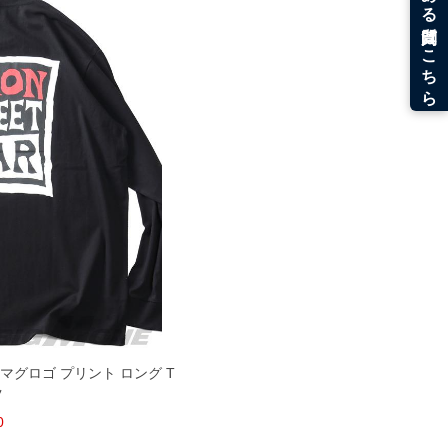
ーリーマグロゴ プリント ロング T
ツ
0