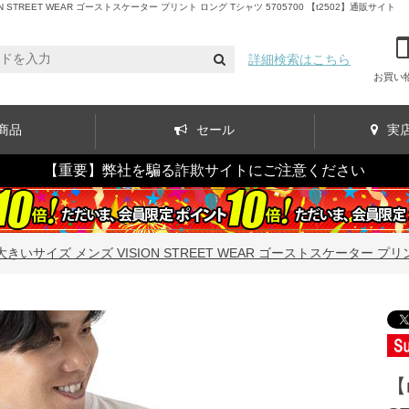
TREET WEAR ゴーストスケーター プリント ロング Tシャツ 5705700 【t2502】通販サイト
詳細検索はこちら
お買い
商品
セール
実
【重要】弊社を騙る詐欺サイトにご注意ください
大きいサイズ メンズ VISION STREET WEAR ゴーストスケーター プリント
【