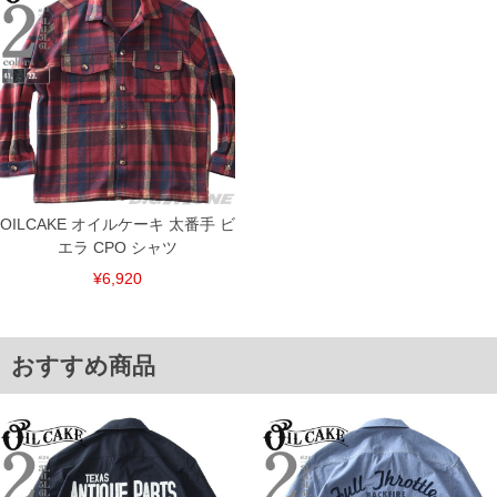
※【ボトムの裾上げをご希望の場合】
裾上げ料金は500円+税となります。
備考欄に股下●cmとご記入下さい。（裾上げ無料対象商品は1本につき税込6,000円以
上の品が対象。1本5,999円以下の商品は有料（500円+税）となります。）
出荷まで約1週間～20日間程お時間を頂く場合がございます。
尚、裾上げした商品は返品・交換不可となりますので、予めご了承下さい。
一部、お直しに対応出来ない商品がございます。(例：裾にファスナーや調節ひもが付
いている、極端なデザインが施されている等)
※商品によって若干のサイズの誤差がございます。また、お客様がご使用の環境（コ
ンピュータ画面）によって、商品の色味が若干異なる場合がございます。予めご了承
ください。
OILCAKE オイルケーキ 太番手 ビ
※当店での掲載商品は、実店鋪と在庫を共用しておりますので店頭での売り違い、店
エラ CPO シャツ
舗からのお取り寄せ等により、お客様にご迷惑をお掛けしてしまう場合がございま
す。そのようなことがない様最大限に努めておりますが、もしあった場合速やかにご
¥6,920
連絡させて頂きますので予めご了承ください。
ITEM INTRODUCTION
おすすめ商品