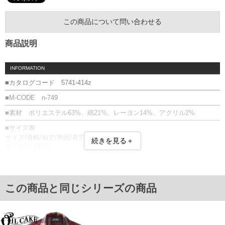
この商品について問い合わせる
商品説明
INFORMATION
■カタログコード 5741-414z
■M-CODE n-749
■素材 ポリエステル63%、綿21%、レーヨン14%、アクリル2%
■サイズ表
サイズ/肩幅/袖丈/胸囲/着丈
続きを見る＋
3L/54/60/130/76
4L/56/61/134/78
5L/58/62/138/80
6L/60/63/142/82
単位はcm
この商品と同じシリーズの商品
※【返品交換について】
返品交換希望の方は、商品到着後1週間以内にご連絡ください。
下着(肌着)やワイシャツは商品の性質上、返品交換不可とさせて頂いております。予め
ご了承くださいませ。