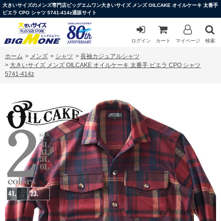
大きいサイズのメンズ専門店ビッグエムワン大きいサイズ メンズ OILCAKE オイルケーキ 太番手
ビエラ CPO シャツ 5741-414z通販サイト
ログイン
カート
マイページ
検索
ホーム
>
メンズ
>
シャツ
>
長袖カジュアルシャツ
>
大きいサイズ メンズ OILCAKE オイルケーキ 太番手 ビエラ CPO シャツ
5741-414z