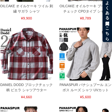
OILCAKE オイルケーキ ツイル 刺
OILCAKE オイルケーキ ブークレ
繍 サガラ シャツ
チェック CPOタイプ シャツ
¥9,900
¥8,789
DETAIL
DANIEL DODD ブロックチェック
PANASPUR パナシュプール エン
柄 ビエラ シャツアウター
ボス ルーズ シャツ UVカット
¥4,660
¥5,600