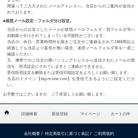
間違ってご入力されたメールアドレスへ、当店からのご案内が送信さ
れております。
■迷惑メール設定・フォルダ分け設定。
当店からのお送りしたメールが迷惑メールフォルダ・別フォルダ等へ
自動振り分けされてしまっている可能性がございます。
当店の、休日・営業時間外を除きご注文やご連絡をされて24時間以上
経過しても当店より返答が無い場合、迷惑メールフォルダ等を一度ご
確認ください。
又、携帯でのご注文の際パソコンアドレスから送信されたメールの受
信を、拒否設定にされていますとご連絡ができません。
受信拒否設定を解除または受信可能設定をよろしくお願い致します。
当店のドメイン【big-m-one.com】を受信できるようにご設定くださ
い。
お手数ではございますが、ご了承宜しくお願い致します。
詳細検索
新規登録
マイページ
カートの中
会社概要
/
特定商取引に基づく表記
/
ご利用規約