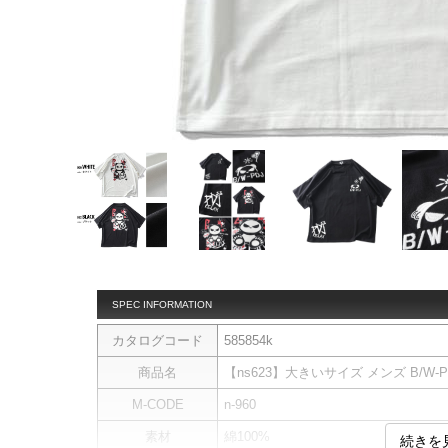
SPEC INFORMATION
カタログコード
585854k
商品名
【ns623】大きいサイズ メンズ B/W-PD
M-CODE
n-960
素材
綿100%
続きを