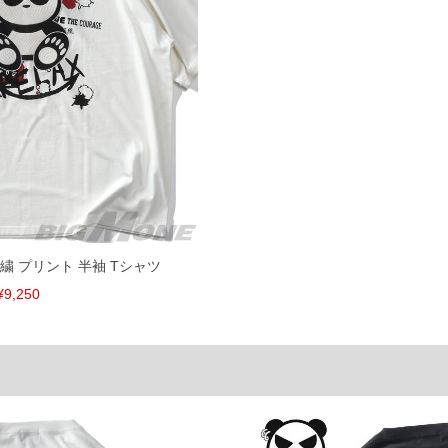
してしまう場合がございます。そのようなことがない様最大
速やかにご連絡させて頂きますので予めご了承ください。
げ無料対象商品は1本につき税込6,000円以上の品が対象。
税）となります。）
く場合がございます。
なりますので、予めご了承下さい。
ます。(例：裾にファスナーや調節ひもが付いている、極
内にご連絡ください。
X 刺繍 プリント 半袖 Tシャツ
、返品交換不可とさせて頂いております。予めご了承くださ
¥9,250