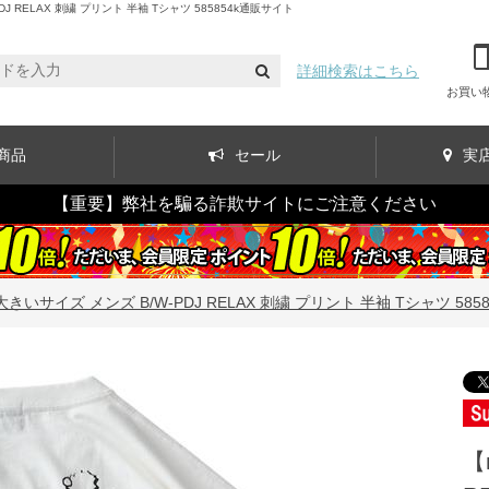
RELAX 刺繍 プリント 半袖 Tシャツ 585854k通販サイト
詳細検索はこちら
お買い
商品
セール
実
【重要】弊社を騙る詐欺サイトにご注意ください
大きいサイズ メンズ B/W-PDJ RELAX 刺繍 プリント 半袖 Tシャツ 5858
【