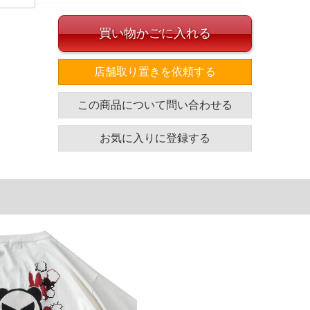
買い物かごに入れる
「BWパンダ」を左胸に刺繍で配置し、右裾にはロゴアイコン
店舗取り置きを依頼する
ーな一枚。バックにはいつもの「BWパンダ」をダイナミ
。
この商品について問い合わせる
イズ
お気に入りに登録する
袖丈
胸囲
着丈
24
130
76
25
138
77
26
146
78
単位はcm
ざいます。また、お客様がご使用の環境（コンピュータ画
場合がございます。予めご了承ください。
タグのサイズ表記と異なる場合があります。お取り扱い前に
共用しておりますので店頭での売り違い、店舗からのお取り