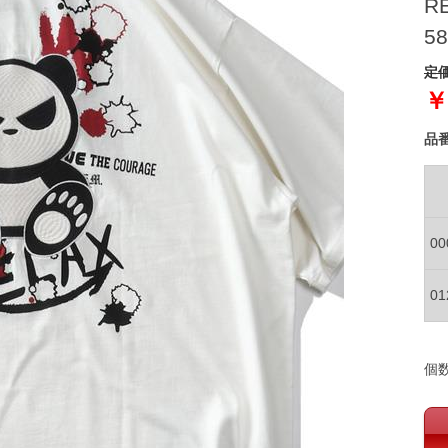
R
58
定価
￥
品
0
0
個