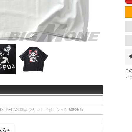
こ
レ
J RELAX 刺繍 プリント 半袖 Tシャツ 585854k
見る＋