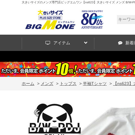
大きいサイズのメンズ専門店ビッグエムワン【ns623】大きいサイズ メンズ B/W-PDJ 
アイテム
新着
ホーム
>
メンズ
>
トップス
>
半袖Tシャツ
>
【ns623】