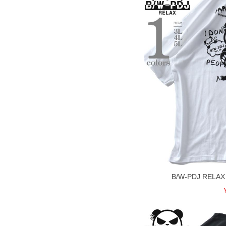
COLOR VARIATION
B/W-PDJ REL