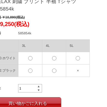
ELAX 刺繍 プリント 半袖 Tシャツ
5854k
 ￥10,890(税込)
9,250(税込)
番
585854k
3L
4L
5L
00.ホワイト
12.ブラック
×
数
買い物かごに入れる