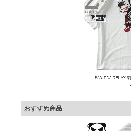
寄せ等により、お客様にご迷惑をお掛け
限に努めておりますが、もしあった場合
※【ボトムの裾上げをご希望の場合】
裾上げ料金は500円+税となります。
ご注意
備考欄に股下●cmとご記入下さい。（裾上
1本5,999円以下の商品は有料（500円+
出荷まで約1週間～20日間程お時間を頂
尚、裾上げした商品は返品・交換不可と
一部、お直しに対応出来ない商品がござい
端なデザインが施されている等)
※【返品交換について】
返品交換希望の方は、商品到着後1週間以
B/W-PDJ RELA
下着(肌着)やワイシャツは商品の性質上
いませ。
ITEM INTRODUCTION
おすすめ商品