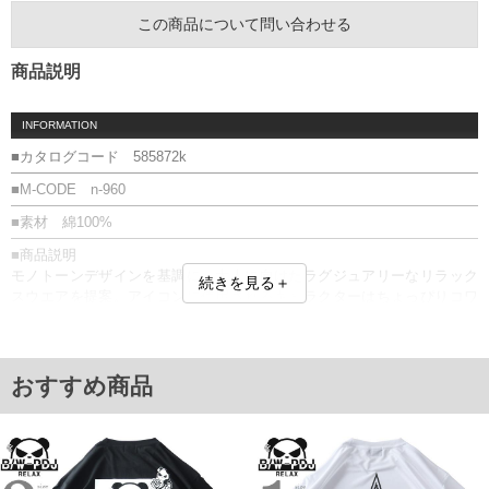
この商品について問い合わせる
商品説明
INFORMATION
■カタログコード 585872k
■M-CODE n-960
■素材 綿100%
■商品説明
モノトーンデザインを基調に、大人に向けたラグジュアリーなリラック
続きを見る＋
スウエアを提案。アイコンに使用されるキャラクターはちょっぴりコワ
モテなパンダ。男女問わず愛されるパンダをモチーフに、ウエアのイメ
ージにピッタリなアイコンをデザインしました。お耳についた2連ピアス
が彼のトレードマークとなります。盛夏でもストレスなく着こなせる綿
100%のボディにブランドアイコンソースをプリントで表現したラグジュ
おすすめ商品
アリーなデザインTシャツです。
■サイズ表
サイズ/肩幅/袖丈/胸囲/着丈
3L/59/26/128/84