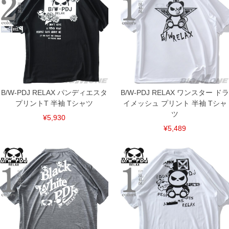
4L/62/26/134/84
5L/65/26/140/84
単位はcm
※【返品交換について】
返品交換希望の方は、商品到着後1週間以内にご連絡ください。
下着(肌着)やワイシャツは商品の性質上、返品交換不可とさせて頂いております。予め
ご了承くださいませ。
※【ボトムの裾上げをご希望の場合】
裾上げ料金は500円+税となります。
B/W-PDJ RELAX パンディエスタ
備考欄に股下●cmとご記入下さい。（裾上げ無料対象商品は1本につき税込6,000円以
B/W-PDJ RELAX ワンスター ドラ
上の品が対象。1本5,999円以下の商品は有料（500円+税）となります。）
プリントT 半袖 Tシャツ
イメッシュ プリント 半袖 Tシャ
出荷まで約1週間～20日間程お時間を頂く場合がございます。
ツ
尚、裾上げした商品は返品・交換不可となりますので、予めご了承下さい。
¥5,930
一部、お直しに対応出来ない商品がございます。(例：裾にファスナーや調節ひもが付
¥5,489
いている、極端なデザインが施されている等)
※商品によって若干のサイズの誤差がございます。また、お客様がご使用の環境（コ
ンピュータ画面）によって、商品の色味が若干異なる場合がございます。予めご了承
ください。
※当店での掲載商品は、実店鋪と在庫を共用しておりますので店頭での売り違い、店
舗からのお取り寄せ等により、お客様にご迷惑をお掛けしてしまう場合がございま
す。そのようなことがない様最大限に努めておりますが、もしあった場合速やかにご
連絡させて頂きますので予めご了承ください。
ITEM INTRODUCTION