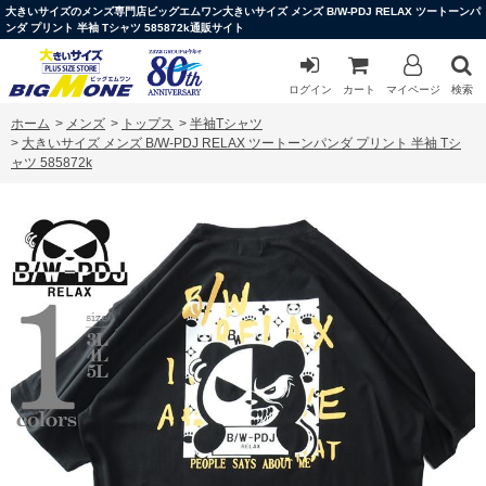
大きいサイズのメンズ専門店ビッグエムワン大きいサイズ メンズ B/W-PDJ RELAX ツートーンパ
ンダ プリント 半袖 Tシャツ 585872k通販サイト
ログイン
カート
マイページ
検索
ホーム
>
メンズ
>
トップス
>
半袖Tシャツ
>
大きいサイズ メンズ B/W-PDJ RELAX ツートーンパンダ プリント 半袖 Tシ
ャツ 585872k