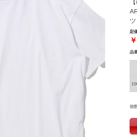
【
A
ツ
定価
￥
品
1
個