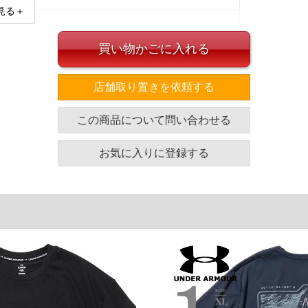
見る＋
買い物かごに入れる
店舗取り置きを依頼する
イズ
この商品について問い合わせる
袖丈
裾幅
着丈
23
64
72.5
お気に入りに登録する
23.5
68
73.5
24.5
72.5
78.5
単位はcm
ざいます。また、お客様がご使用の環境（コンピュータ画
場合がございます。予めご了承ください。
タグのサイズ表記と異なる場合があります。お取り扱い前に
共用しておりますので店頭での売り違い、店舗からのお取り
してしまう場合がございます。そのようなことがない様最大
速やかにご連絡させて頂きますので予めご了承ください。