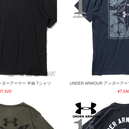
げ無料対象商品は1本につき税込6,000円以上の品が対象。
税）となります。）
く場合がございます。
なりますので、予めご了承下さい。
ます。(例：裾にファスナーや調節ひもが付いている、極
内にご連絡ください。
、返品交換不可とさせて頂いております。予めご了承くださ
 アンダーアーマー 半袖 Tシャツ
UNDER ARMOUR アンダーア
¥7,920
¥7,04