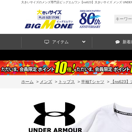
大きいサイズのメンズ専門店ビッグエムワン【ns623】大きいサイズ メンズ UNDER AR
アイテム
新着
ホーム
>
メンズ
>
トップス
>
半袖Tシャツ
>
【ns623】