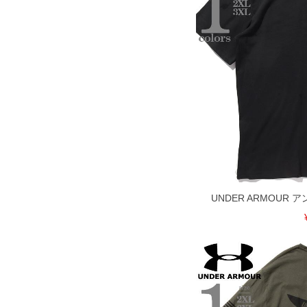
※【ボトムの裾上げをご希望の場合】
裾上げ料金は500円+税となります。
ご注意
備考欄に股下●cmとご記入下さい。（裾上
1本5,999円以下の商品は有料（500円+
出荷まで約1週間～20日間程お時間を頂
尚、裾上げした商品は返品・交換不可と
一部、お直しに対応出来ない商品がござい
端なデザインが施されている等)
※【返品交換について】
返品交換希望の方は、商品到着後1週間以
下着(肌着)やワイシャツは商品の性質上
いませ。
UNDER ARMOUR
ITEM INTRODUCTION