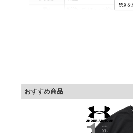
続きを
素材
綿60%、ポリエステル40%
カラー展開
【ホワイト】
サイズ展開
【XL】【2XL】【3XL】
サ
サイズ
肩幅
胸囲
XL
62
130
2XL
67.5
142
3XL
71.5
148
おすすめ商品
※商品によって若干のサイズの誤差がご
面）によって、商品の色味が若干異なる
※上記サイズが実際の商品に付いている
商品付属タグの記載もご確認下さい。
※当店での掲載商品は、実店鋪と在庫を
寄せ等により、お客様にご迷惑をお掛け
限に努めておりますが、もしあった場合