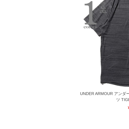
UNDER ARMOUR アン
ツ TIG