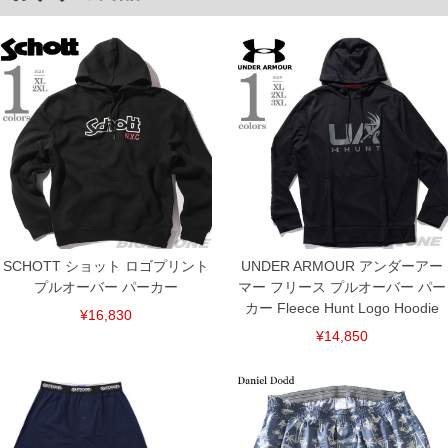
返品交換希望の方は、商品到着後1週間以内にご連絡ください。
下着(肌着)やワイシャツは商品の性質上、返品交換不可とさせて頂いております。予め
ご了承くださいませ。
※【ボトムの裾上げをご希望の場合】
裾上げ料金は500円+税となります。
備考欄に股下●cmとご記入下さい。（裾上げ無料対象商品は1本につき税込6,000円以
上の品が対象。1本5,999円以下の商品は有料（500円+税）となります。）
出荷まで約1週間～20日間程お時間を頂く場合がございます。
尚、裾上げした商品は返品・交換不可となりますので、予めご了承下さい。
一部、お直しに対応出来ない商品がございます。(例：裾にファスナーや調節ひもが付
いている、極端なデザインが施されている等)
※商品によって若干のサイズの誤差がございます。また、お客様がご使用の環境（コ
ンピュータ画面）によって、商品の色味が若干異なる場合がございます。予めご了承
ください。
※当店での掲載商品は、実店鋪と在庫を共用しておりますので店頭での売り違い、店
SCHOTT ショット ロゴプリント
UNDER ARMOUR アンダーアー
舗からのお取り寄せ等により、お客様にご迷惑をお掛けしてしまう場合がございま
プルオーバー パーカー
マー フリース プルオーバー パー
す。そのようなことがない様最大限に努めておりますが、もしあった場合速やかにご
連絡させて頂きますので予めご了承ください。
カー Fleece Hunt Logo Hoodie
¥16,830
¥14,850
ITEM INTRODUCTION