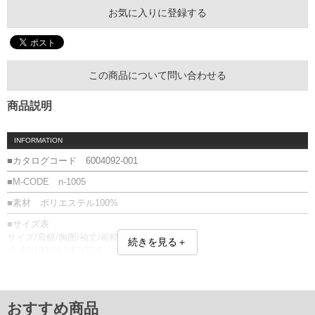
お気に入りに登録する
この商品について問い合わせる
商品説明
INFORMATION
■カタログコード 6004092-001
■M-CODE n-1005
■素材 ポリエステル100%
■サイズ表
サイズ/肩幅/胸囲/袖丈/裾幅/着丈
続きを見る＋
XL/50/130/68.5/57/77.5
2XL/52/136/70/61/79
3XL/52.5/142/71/63/83
単位はcm
おすすめ商品
※【返品交換について】