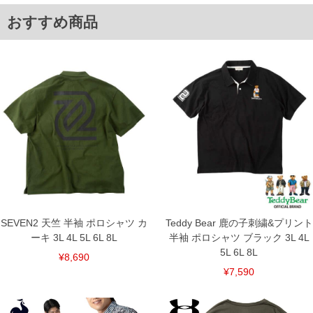
単位はcm
おすすめ商品
※【返品交換について】
返品交換希望の方は、商品到着後1週間以内にご連絡ください。
下着(肌着)やワイシャツは商品の性質上、返品交換不可とさせて頂いております。予め
ご了承くださいませ。
※【ボトムの裾上げをご希望の場合】
裾上げ料金は500円+税となります。
備考欄に股下●cmとご記入下さい。（裾上げ無料対象商品は1本につき税込6,000円以
上の品が対象。1本5,999円以下の商品は有料（500円+税）となります。）
出荷まで約1週間～20日間程お時間を頂く場合がございます。
尚、裾上げした商品は返品・交換不可となりますので、予めご了承下さい。
一部、お直しに対応出来ない商品がございます。(例：裾にファスナーや調節ひもが付
いている、極端なデザインが施されている等)
※商品によって若干のサイズの誤差がございます。また、お客様がご使用の環境（コ
ンピュータ画面）によって、商品の色味が若干異なる場合がございます。予めご了承
ください。
※当店での掲載商品は、実店鋪と在庫を共用しておりますので店頭での売り違い、店
舗からのお取り寄せ等により、お客様にご迷惑をお掛けしてしまう場合がございま
SEVEN2 天竺 半袖 ポロシャツ カ
Teddy Bear 鹿の子刺繍&プリント
す。そのようなことがない様最大限に努めておりますが、もしあった場合速やかにご
ーキ 3L 4L 5L 6L 8L
半袖 ポロシャツ ブラック 3L 4L
連絡させて頂きますので予めご了承ください。
5L 6L 8L
¥8,690
¥7,590
ITEM INTRODUCTION