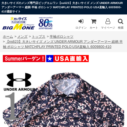
大きいサイズのメンズ専門店ビッグエムワン【ns623】大きいサイズ メンズ UNDER ARMOUR
アンダーアーマー 総柄 半袖 ポロシャツ MATCHPLAY PRINTED POLO USA直輸入 6009800-
410通販サイト
ログイン
カート
マイページ
検索
ホーム
>
メンズ
>
トップス
>
半袖ポロシャツ
>
【ns623】大きいサイズ メンズ UNDER ARMOUR アンダーアーマー 総柄 半
袖 ポロシャツ MATCHPLAY PRINTED POLO USA直輸入 6009800-410