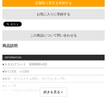
店舗取り置きを依頼する
お気に入りに登録する
この商品について問い合わせる
商品説明
INFORMATION
■カタログコード 6009800-410
■M-CODE n-1005
■素材 ポリエステル93%、ポリウレタン7%
■サイズ表
サイズ/肩幅/袖丈/胸囲/着丈
続きを見る＋
XL/49/25/122/74
2XL/50/26/131/77
3XL/52/26/138/78