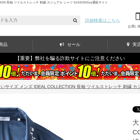
ON 長袖 ツイルストレッチ 刺繍 カジュアル シャツ 61642000za通販サイト
詳細検索はこちら
お買い
商品
セール
実
【重要】弊社を騙る詐欺サイトにご注意ください
いサイズ メンズ IDEAL COLLECTION 長袖 ツイルストレッチ 刺繍 カジ
大
C