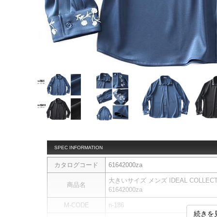
SPEC INFORMATION
カタログコード
61642000za
大きいサイズ メンズ IDEAL COLLE
商品名
61642000za
M-CODE
n-186
続きを