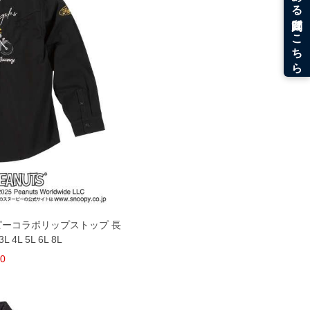
ヌーピーコラボリップストップ 長
4L 5L 6L 8L
80