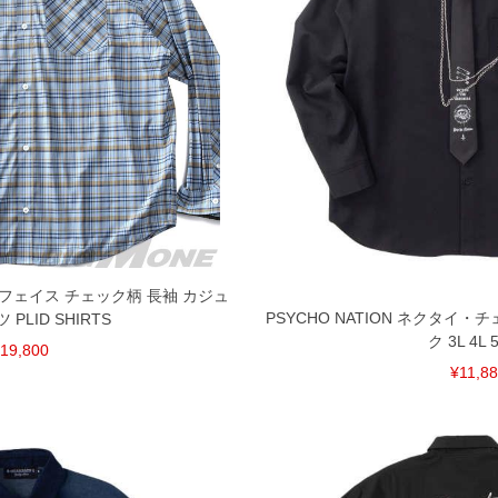
共用しておりますので店頭での売り違い、店舗からのお取り
してしまう場合がございます。そのようなことがない様最大
速やかにご連絡させて頂きますので予めご了承ください。
げ無料対象商品は1本につき税込6,000円以上の品が対象。
税）となります。）
く場合がございます。
なりますので、予めご了承下さい。
ます。(例：裾にファスナーや調節ひもが付いている、極
ノースフェイス チェック柄 長袖 カジュ
内にご連絡ください。
PSYCHO NATION ネクタイ・
PLID SHIRTS
、返品交換不可とさせて頂いております。予めご了承くださ
ク 3L 4L 5
19,800
¥11,8