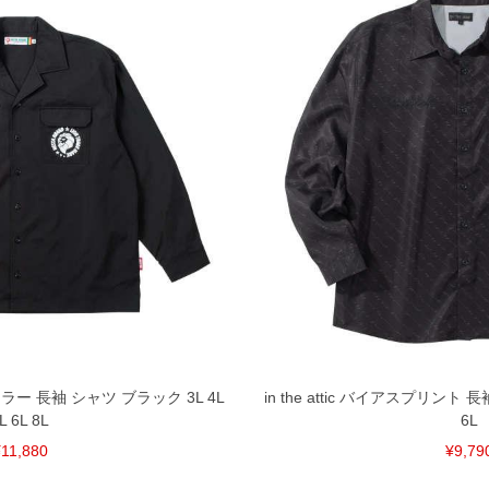
カラー 長袖 シャツ ブラック 3L 4L
in the attic バイアスプリント 長
L 6L 8L
6L
11,880
¥9,79