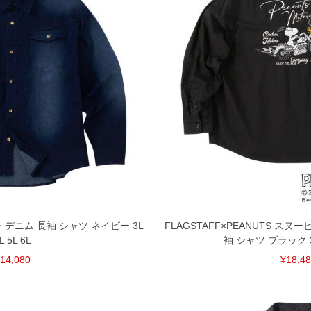
チ デニム 長袖 シャツ ネイビー 3L
FLAGSTAFF×PEANUTS ス
L 5L 6L
袖 シャツ ブラック 3L 
14,080
¥18,4