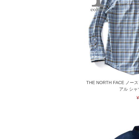
※当店での掲載商品は、実店鋪と在庫を
寄せ等により、お客様にご迷惑をお掛け
限に努めておりますが、もしあった場合
※【ボトムの裾上げをご希望の場合】
裾上げ料金は500円+税となります。
ご注意
備考欄に股下●cmとご記入下さい。（裾上
1本5,999円以下の商品は有料（500円+
出荷まで約1週間～20日間程お時間を頂
尚、裾上げした商品は返品・交換不可と
一部、お直しに対応出来ない商品がござい
端なデザインが施されている等)
※【返品交換について】
THE NORTH FACE 
返品交換希望の方は、商品到着後1週間以
アル シャツ 
下着(肌着)やワイシャツは商品の性質上
¥
いませ。
ITEM INTRODUCTION