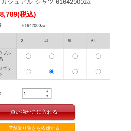
 カジュアル シャツ 61642000za
8,789(税込)
番
61642000za
3L
4L
5L
6L
00.ブル
系
90.ブラ
ク
数
買い物かごに入れる
店舗取り置きを依頼する