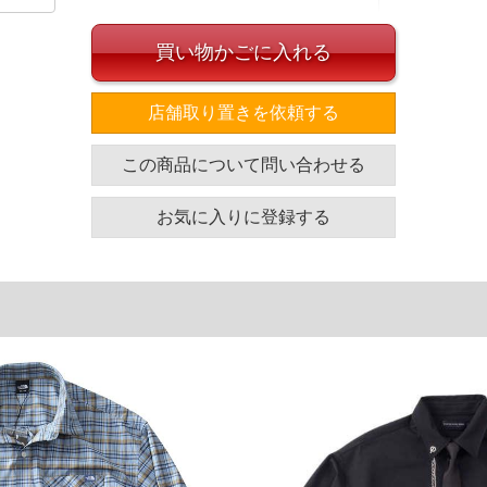
買い物かごに入れる
店舗取り置きを依頼する
感のあるツイルストレッチを採用。デザインは配色刺繍が
繍(バラ)でトレンド感を表現しました。
この商品について問い合わせる
イズ
お気に入りに登録する
袖丈
胸囲
着丈
60
130
78
61
134
80
62
138
82
62
142
84
単位はcm
ざいます。また、お客様がご使用の環境（コンピュータ画
場合がございます。予めご了承ください。
タグのサイズ表記と異なる場合があります。お取り扱い前に