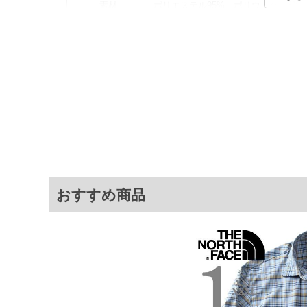
素材
ポリエステル95%、ポリウレタン5%
カラー展開
【ブルー】【ブラック】
サイズ展開
【3L】【4L】【5L】【6L】
素材は、ソフトな風合いと美しい光沢
商品説明
アクセントのシャツ。衿・カフスに刺
サ
サイズ
肩幅
3L
56
4L
58
おすすめ商品
5L
60
6L
60
※商品によって若干のサイズの誤差がご
面）によって、商品の色味が若干異なる
※上記サイズが実際の商品に付いている
商品付属タグの記載もご確認下さい。