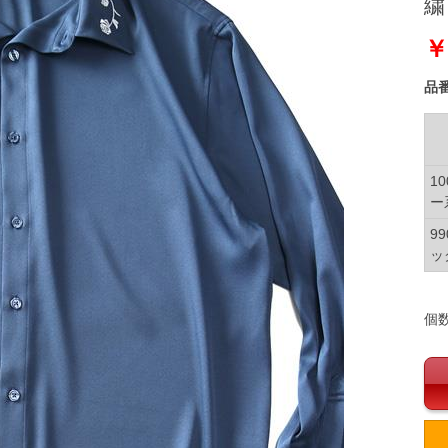
繍
￥
品
1
ー
9
ッ
個