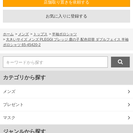
店舗取り置きを依頼する
お気に入りに登録する
ホーム
>
メンズ
>
トップス
>
半袖ポロシャツ
>
大きいサイズ メンズ PLEGGI プレッジ 鹿の子 配色切替 ダブルフェイス 半袖
ポロシャツ 65-45420-2
キーワードから探す
カテゴリから探す
メンズ
プレゼント
DETAIL
マスク
ジャンルから探す