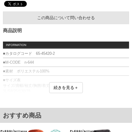
この商品について問い合わせる
商品説明
INFORMATION
■カタログコード 65-45420-2
■M-CODE n-644
■素材 ポリエステル100%
■サイズ表
サイズ/肩幅/袖丈/胸囲/着丈
続きを見る＋
3L/58/25/130/78
4L/60/26/136/80
5L/62/27/142/82
6L/64/28/148/84
単位はcm
おすすめ商品
※【返品交換について】
返品交換希望の方は、商品到着後1週間以内にご連絡ください。
下着(肌着)やワイシャツは商品の性質上、返品交換不可とさせて頂いております。予め