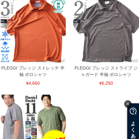
ご了承くださいませ。
※【ボトムの裾上げをご希望の場合】
裾上げ料金は500円+税となります。
備考欄に股下●cmとご記入下さい。（裾上げ無料対象商品は1本につき税込6,000円以
上の品が対象。1本5,999円以下の商品は有料（500円+税）となります。）
出荷まで約1週間～20日間程お時間を頂く場合がございます。
尚、裾上げした商品は返品・交換不可となりますので、予めご了承下さい。
一部、お直しに対応出来ない商品がございます。(例：裾にファスナーや調節ひもが付
いている、極端なデザインが施されている等)
※商品によって若干のサイズの誤差がございます。また、お客様がご使用の環境（コ
ンピュータ画面）によって、商品の色味が若干異なる場合がございます。予めご了承
ください。
PLEGGI プレッジ ストレッチ 半
PLEGGI プレッジ ストライプ ジ
※当店での掲載商品は、実店鋪と在庫を共用しておりますので店頭での売り違い、店
袖 ポロシャツ
ャガード 半袖 ポロシャツ
舗からのお取り寄せ等により、お客様にご迷惑をお掛けしてしまう場合がございま
す。そのようなことがない様最大限に努めておりますが、もしあった場合速やかにご
¥4,660
¥6,250
連絡させて頂きますので予めご了承ください。
ITEM INTRODUCTION