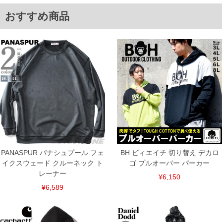
6L/64/64/152/83
単位はcm
おすすめ商品
※【返品交換について】
返品交換希望の方は、商品到着後1週間以内にご連絡ください。
下着(肌着)やワイシャツは商品の性質上、返品交換不可とさせて頂いております。予め
ご了承くださいませ。
※【ボトムの裾上げをご希望の場合】
裾上げ料金は500円+税となります。
備考欄に股下●cmとご記入下さい。（裾上げ無料対象商品は1本につき税込6,000円以
上の品が対象。1本5,999円以下の商品は有料（500円+税）となります。）
出荷まで約1週間～20日間程お時間を頂く場合がございます。
尚、裾上げした商品は返品・交換不可となりますので、予めご了承下さい。
一部、お直しに対応出来ない商品がございます。(例：裾にファスナーや調節ひもが付
いている、極端なデザインが施されている等)
※商品によって若干のサイズの誤差がございます。また、お客様がご使用の環境（コ
ンピュータ画面）によって、商品の色味が若干異なる場合がございます。予めご了承
ください。
PANASPUR パナシュプール フェ
BH ビィエイチ 切り替え デカロ
※当店での掲載商品は、実店鋪と在庫を共用しておりますので店頭での売り違い、店
イクスウェード クルーネック ト
ゴ プルオーバー パーカー
舗からのお取り寄せ等により、お客様にご迷惑をお掛けしてしまう場合がございま
レーナー
す。そのようなことがない様最大限に努めておりますが、もしあった場合速やかにご
¥6,150
連絡させて頂きますので予めご了承ください。
¥6,589
ITEM INTRODUCTION