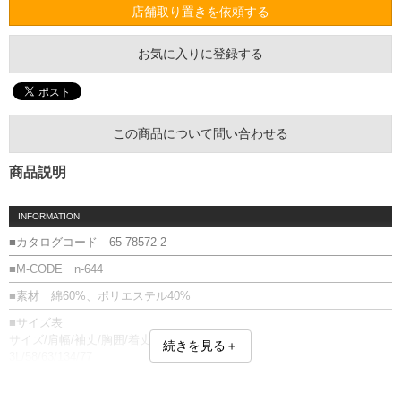
店舗取り置きを依頼する
お気に入りに登録する
この商品について問い合わせる
商品説明
INFORMATION
■カタログコード 65-78572-2
■M-CODE n-644
■素材 綿60%、ポリエステル40%
■サイズ表
サイズ/肩幅/袖丈/胸囲/着丈
続きを見る＋
3L/58/63/134/77
4L/60/64/140/79
5L/62/64/146/81