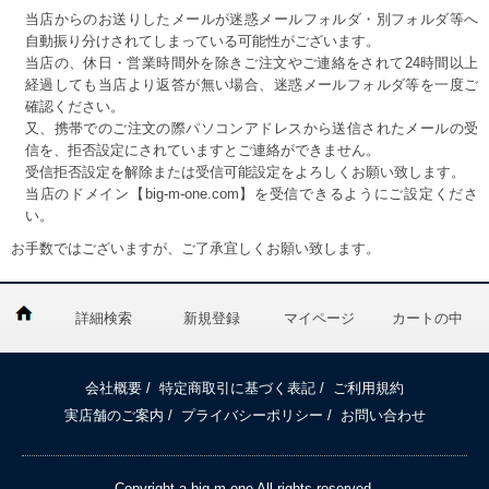
当店からのお送りしたメールが迷惑メールフォルダ・別フォルダ等へ
自動振り分けされてしまっている可能性がございます。
当店の、休日・営業時間外を除きご注文やご連絡をされて24時間以上
経過しても当店より返答が無い場合、迷惑メールフォルダ等を一度ご
確認ください。
又、携帯でのご注文の際パソコンアドレスから送信されたメールの受
信を、拒否設定にされていますとご連絡ができません。
受信拒否設定を解除または受信可能設定をよろしくお願い致します。
当店のドメイン【big-m-one.com】を受信できるようにご設定くださ
い。
お手数ではございますが、ご了承宜しくお願い致します。
詳細検索
新規登録
マイページ
カートの中
会社概要
/
特定商取引に基づく表記
/
ご利用規約
実店舗のご案内
/
プライバシーポリシー
/
お問い合わせ
Copyright a big m one All rights reserved.