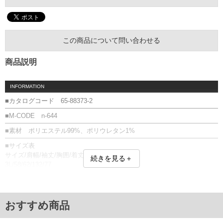
この商品について問い合わせる
商品説明
INFORMATION
■カタログコード 65-88373-2
■M-CODE n-644
■素材 ポリエステル99%、ポリウレタン1%
■サイズ表
サイズ/肩幅/袖丈/胸囲/着丈
続きを見る＋
3L/58/62/132/77
4L/60/63/138/79
5L/62/64/144/81
6L/64/64/150/83
単位はcm
おすすめ商品
※【返品交換について】