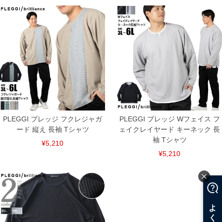
返品交換希望の方は、商品到着後1週間以内にご連絡ください。
下着(肌着)やワイシャツは商品の性質上、返品交換不可とさせて頂いております。予め
ご了承くださいませ。
※【ボトムの裾上げをご希望の場合】
裾上げ料金は500円+税となります。
備考欄に股下●cmとご記入下さい。（裾上げ無料対象商品は1本につき税込6,000円以
上の品が対象。1本5,999円以下の商品は有料（500円+税）となります。）
出荷まで約1週間～20日間程お時間を頂く場合がございます。
尚、裾上げした商品は返品・交換不可となりますので、予めご了承下さい。
一部、お直しに対応出来ない商品がございます。(例：裾にファスナーや調節ひもが付
いている、極端なデザインが施されている等)
※商品によって若干のサイズの誤差がございます。また、お客様がご使用の環境（コ
ンピュータ画面）によって、商品の色味が若干異なる場合がございます。予めご了承
ください。
PLEGGI プレッジ フクレジャガ
PLEGGI プレッジ Wフェイス フ
※当店での掲載商品は、実店鋪と在庫を共用しておりますので店頭での売り違い、店
ード 縦え 長袖 Tシャツ
ェイクレイヤード キーネック 長
舗からのお取り寄せ等により、お客様にご迷惑をお掛けしてしまう場合がございま
袖 Tシャツ
す。そのようなことがない様最大限に努めておりますが、もしあった場合速やかにご
¥5,210
連絡させて頂きますので予めご了承ください。
¥5,210
ITEM INTRODUCTION