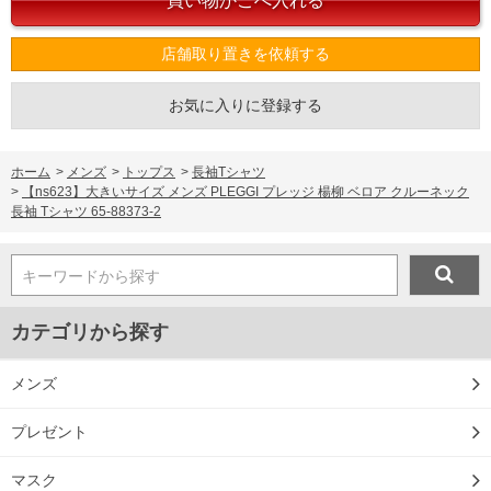
店舗取り置きを依頼する
お気に入りに登録する
ホーム
>
メンズ
>
トップス
>
長袖Tシャツ
>
【ns623】大きいサイズ メンズ PLEGGI プレッジ 楊柳 ベロア クルーネック
長袖 Tシャツ 65-88373-2
キーワードから探す
カテゴリから探す
メンズ
プレゼント
DETAIL
マスク