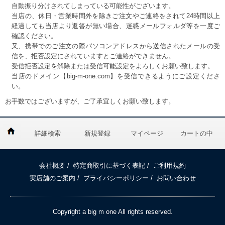
自動振り分けされてしまっている可能性がございます。
当店の、休日・営業時間外を除きご注文やご連絡をされて24時間以上
経過しても当店より返答が無い場合、迷惑メールフォルダ等を一度ご
確認ください。
又、携帯でのご注文の際パソコンアドレスから送信されたメールの受
信を、拒否設定にされていますとご連絡ができません。
受信拒否設定を解除または受信可能設定をよろしくお願い致します。
当店のドメイン【big-m-one.com】を受信できるようにご設定くださ
い。
お手数ではございますが、ご了承宜しくお願い致します。
詳細検索
新規登録
マイページ
カートの中
会社概要
/
特定商取引に基づく表記
/
ご利用規約
実店舗のご案内
/
プライバシーポリシー
/
お問い合わせ
Copyright a big m one All rights reserved.