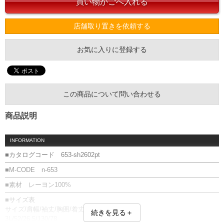
店舗取り置きを依頼する
お気に入りに登録する
この商品について問い合わせる
商品説明
INFORMATION
■カタログコード 653-sh2602pt
■M-CODE n-653
■素材 レーヨン100%
■サイズ表
サイズ/肩幅/袖丈/胸囲/着丈
続きを見る＋
3L/52/26.5/130/78