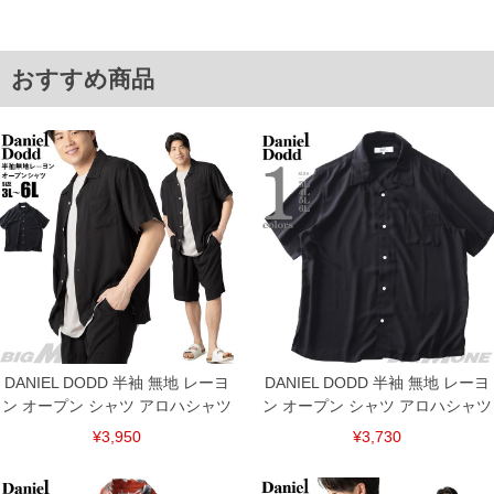
4L/54/27.5/136/80
5L/56/28.5/142/82
6L/58/29.5/148/84
単位はcm
おすすめ商品
※【返品交換について】
返品交換希望の方は、商品到着後1週間以内にご連絡ください。
下着(肌着)やワイシャツは商品の性質上、返品交換不可とさせて頂いております。予め
ご了承くださいませ。
※【ボトムの裾上げをご希望の場合】
裾上げ料金は500円+税となります。
備考欄に股下●cmとご記入下さい。（裾上げ無料対象商品は1本につき税込6,000円以
上の品が対象。1本5,999円以下の商品は有料（500円+税）となります。）
出荷まで約1週間～20日間程お時間を頂く場合がございます。
尚、裾上げした商品は返品・交換不可となりますので、予めご了承下さい。
一部、お直しに対応出来ない商品がございます。(例：裾にファスナーや調節ひもが付
いている、極端なデザインが施されている等)
※商品によって若干のサイズの誤差がございます。また、お客様がご使用の環境（コ
ンピュータ画面）によって、商品の色味が若干異なる場合がございます。予めご了承
ください。
DANIEL DODD 半袖 無地 レーヨ
DANIEL DODD 半袖 無地 レーヨ
※当店での掲載商品は、実店鋪と在庫を共用しておりますので店頭での売り違い、店
ン オープン シャツ アロハシャツ
ン オープン シャツ アロハシャツ
舗からのお取り寄せ等により、お客様にご迷惑をお掛けしてしまう場合がございま
す。そのようなことがない様最大限に努めておりますが、もしあった場合速やかにご
¥3,950
¥3,730
連絡させて頂きますので予めご了承ください。