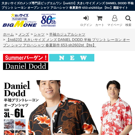
大きいサイズのメンズ専門店ビッグエムワン【ns623】大きいサイズ メンズ DANIEL DODD 半袖
プリント レーヨン オープン シャツ アロハシャツ 春夏新作 653-sh2602pt 【fre】通販サイト
ログイン
カート
マイページ
検索
ホーム
>
メンズ
>
シャツ
>
半袖カジュアルシャツ
>
【ns623】大きいサイズ メンズ DANIEL DODD 半袖 プリント レーヨン オー
プン シャツ アロハシャツ 春夏新作 653-sh2602pt 【fre】