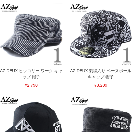
※【ボトムの裾上げをご希望の場合】
裾上げ料金は500円+税となります。
備考欄に股下●cmとご記入下さい。（裾上げ無料対象商品は1本につき税込6,000円以
上の品が対象。1本5,999円以下の商品は有料（500円+税）となります。）
出荷まで約1週間～20日間程お時間を頂く場合がございます。
尚、裾上げした商品は返品・交換不可となりますので、予めご了承下さい。
一部、お直しに対応出来ない商品がございます。(例：裾にファスナーや調節ひもが付
いている、極端なデザインが施されている等)
※商品によって若干のサイズの誤差がございます。また、お客様がご使用の環境（コ
ンピュータ画面）によって、商品の色味が若干異なる場合がございます。予めご了承
ください。
※当店での掲載商品は、実店鋪と在庫を共用しておりますので店頭での売り違い、店
舗からのお取り寄せ等により、お客様にご迷惑をお掛けしてしまう場合がございま
す。そのようなことがない様最大限に努めておりますが、もしあった場合速やかにご
AZ DEUX ヒッコリー ワーク キャ
AZ DEUX 刺繍入り ベースボール
連絡させて頂きますので予めご了承ください。
ップ 帽子
キャップ 帽子
ITEM INTRODUCTION
¥2,790
¥3,289