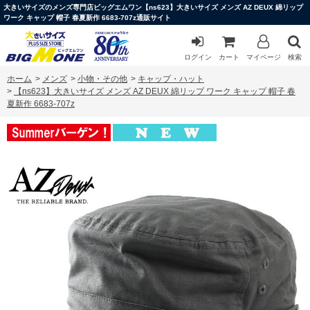
大きいサイズのメンズ専門店ビッグエムワン【ns623】大きいサイズ メンズ AZ DEUX 綿リップ
ワーク キャップ 帽子 春夏新作 6683-707z通販サイト
ログイン
カート
マイページ
検索
ホーム
>
メンズ
>
小物・その他
>
キャップ・ハット
>
【ns623】大きいサイズ メンズ AZ DEUX 綿リップ ワーク キャップ 帽子 春
夏新作 6683-707z