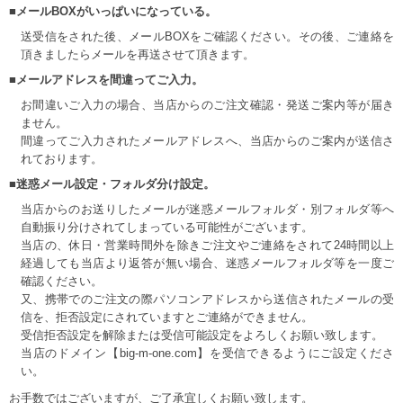
■メールBOXがいっぱいになっている。
送受信をされた後、メールBOXをご確認ください。その後、ご連絡を
頂きましたらメールを再送させて頂きます。
■メールアドレスを間違ってご入力。
お間違いご入力の場合、当店からのご注文確認・発送ご案内等が届き
ません。
間違ってご入力されたメールアドレスへ、当店からのご案内が送信さ
れております。
■迷惑メール設定・フォルダ分け設定。
当店からのお送りしたメールが迷惑メールフォルダ・別フォルダ等へ
自動振り分けされてしまっている可能性がございます。
当店の、休日・営業時間外を除きご注文やご連絡をされて24時間以上
経過しても当店より返答が無い場合、迷惑メールフォルダ等を一度ご
確認ください。
又、携帯でのご注文の際パソコンアドレスから送信されたメールの受
信を、拒否設定にされていますとご連絡ができません。
受信拒否設定を解除または受信可能設定をよろしくお願い致します。
当店のドメイン【big-m-one.com】を受信できるようにご設定くださ
い。
お手数ではございますが、ご了承宜しくお願い致します。