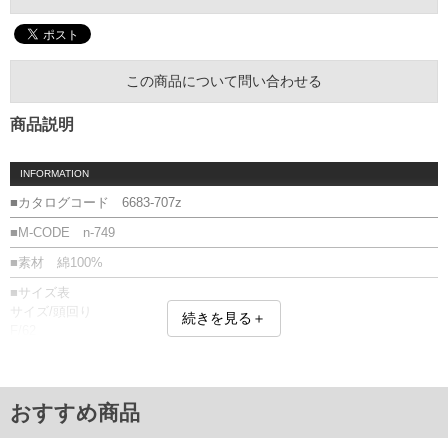
この商品について問い合わせる
商品説明
INFORMATION
■カタログコード 6683-707z
■M-CODE n-749
■素材 綿100%
■サイズ表
サイズ/頭回り
続きを見る＋
F/62
単位はcm
※【返品交換について】
返品交換希望の方は、商品到着後1週間以内にご連絡ください。
おすすめ商品
下着(肌着)やワイシャツは商品の性質上、返品交換不可とさせて頂いております。予め
ご了承くださいませ。