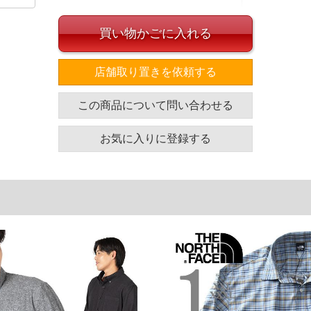
買い物かごに入れる
店舗取り置きを依頼する
わせしやすい無地とチェック柄を厳選しました。
イズ
この商品について問い合わせる
袖丈
胸囲
着丈
お気に入りに登録する
63
135
79
64
141
81
65
147
83
66
153
85
単位はcm
ざいます。また、お客様がご使用の環境（コンピュータ画
場合がございます。予めご了承ください。
タグのサイズ表記と異なる場合があります。お取り扱い前に
共用しておりますので店頭での売り違い、店舗からのお取り