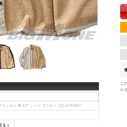
こ
レ
フランネル 裏ボア シャツ アウター 715-sh250407
ーヨン4%
見る＋