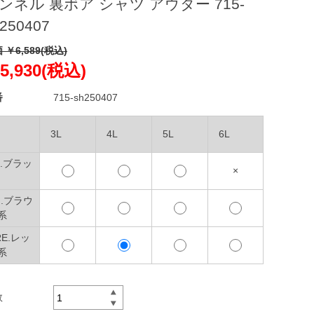
ンネル 裏ボア シャツ アウター 715-
250407
 ￥6,589(税込)
5,930(税込)
番
715-sh250407
3L
4L
5L
6L
K.ブラッ
×
N.ブラウ
系
RE.レッ
系
数