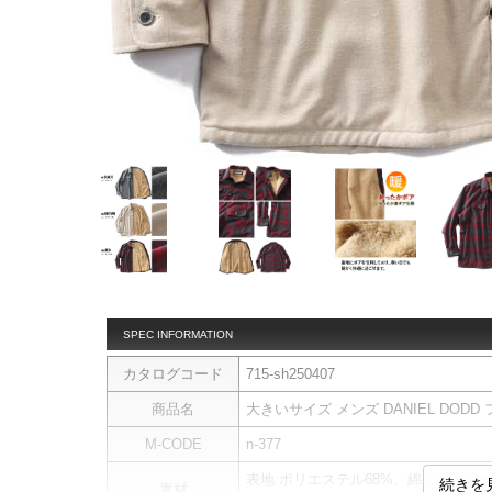
SPEC INFORMATION
カタログコード
715-sh250407
商品名
大きいサイズ メンズ DANIEL DODD 
M-CODE
n-377
表地:ポリエステル68%、綿28%、レ
続きを
素材