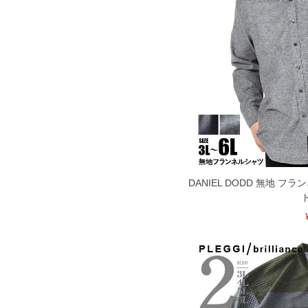
寄せ等により、お客様にご迷惑をお掛け
限に努めておりますが、もしあった場合
※【ボトムの裾上げをご希望の場合】
裾上げ料金は500円+税となります。
ご注意
備考欄に股下●cmとご記入下さい。（裾上
1本5,999円以下の商品は有料（500円+
出荷まで約1週間～20日間程お時間を頂
尚、裾上げした商品は返品・交換不可と
一部、お直しに対応出来ない商品がござい
端なデザインが施されている等)
※【返品交換について】
返品交換希望の方は、商品到着後1週間以
DANIEL DODD 無地 フ
下着(肌着)やワイシャツは商品の性質上
いませ。
ITEM INTRODUCTION