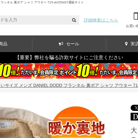
ンネル 裏ボア シャツ アウター 715-sh250407通販サイト
詳細検索はこちら
お買い
商品
セール
実
【重要】弊社を騙る詐欺サイトにご注意ください
いサイズ メンズ DANIEL DODD フランネル 裏ボア シャツ アウター 715-
大