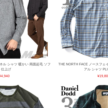
してしまう場合がございます。そのようなことがない様最大
速やかにご連絡させて頂きますので予めご了承ください。
げ無料対象商品は1本につき税込6,000円以上の品が対象。
税）となります。）
く場合がございます。
なりますので、予めご了承下さい。
ます。(例：裾にファスナーや調節ひもが付いている、極
内にご連絡ください。
ランネル シャツ 暖かい 両面起毛 ソフ
THE NORTH FACE ノースフ
、返品交換不可とさせて頂いております。予めご了承くださ
ト仕上げ
アル シャツ PLI
¥4,940
¥19,8