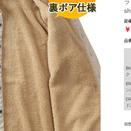
ラ
sh
定価
￥
品
B
ク
B
ン
D
ド
個