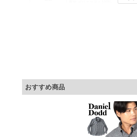
裏地:ポリエステル100%
カラー展開
【ブラック】【ブラウン】【レッド】
サイズ展開
【3L】【4L】【5L】【6L】
商品説明
あったか裏ボアシャツアウター。着合
サ
サイズ
肩幅
3L
54
4L
56
5L
58
おすすめ商品
6L
60
※商品によって若干のサイズの誤差がご
面）によって、商品の色味が若干異なる
※上記サイズが実際の商品に付いている
商品付属タグの記載もご確認下さい。
※当店での掲載商品は、実店鋪と在庫を