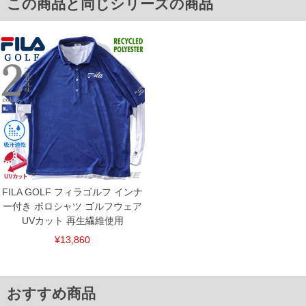
この商品と同じシリーズの商品
らインナーが覗きません。
■サイズ表
[シャツ]
サイズ/袖丈/胸囲/着丈
3L/24/130/78
4L/25/140/80
5L/26/150/82
6L/27/160/84
[インナーシャツ]
サイズ/袖丈/胸囲/着丈
3L/60/120/78
4L/61/130/80
5L/62/140/82
6L/63/150/83
FILA GOLF フィラゴルフ インナ
単位はcm
ー付き ポロシャツ ゴルフウェア
UVカット 再生繊維使用
※【返品交換について】
返品交換希望の方は、商品到着後1週間以内にご連絡ください。
¥13,860
下着(肌着)やワイシャツは商品の性質上、返品交換不可とさせて頂いております。予め
ご了承くださいませ。
※【ボトムの裾上げをご希望の場合】
裾上げ料金は500円+税となります。
おすすめ商品
備考欄に股下●cmとご記入下さい。（裾上げ無料対象商品は1本につき税込6,000円以
上の品が対象。1本5,999円以下の商品は有料（500円+税）となります。）