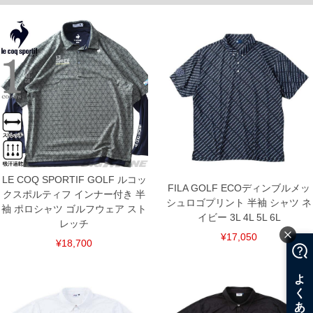
出荷まで約1週間～20日間程お時間を頂く場合がございます。
尚、裾上げした商品は返品・交換不可となりますので、予めご了承下さい。
一部、お直しに対応出来ない商品がございます。(例：裾にファスナーや調節ひもが付
いている、極端なデザインが施されている等)
※商品によって若干のサイズの誤差がございます。また、お客様がご使用の環境（コ
ンピュータ画面）によって、商品の色味が若干異なる場合がございます。予めご了承
ください。
※当店での掲載商品は、実店鋪と在庫を共用しておりますので店頭での売り違い、店
舗からのお取り寄せ等により、お客様にご迷惑をお掛けしてしまう場合がございま
す。そのようなことがない様最大限に努めておりますが、もしあった場合速やかにご
連絡させて頂きますので予めご了承ください。
ITEM INTRODUCTION
LE COQ SPORTIF GOLF ルコッ
FILA GOLF ECOディンブルメッ
クスポルティフ インナー付き 半
シュロゴプリント 半袖 シャツ ネ
袖 ポロシャツ ゴルフウェア スト
イビー 3L 4L 5L 6L
レッチ
¥17,050
¥18,700