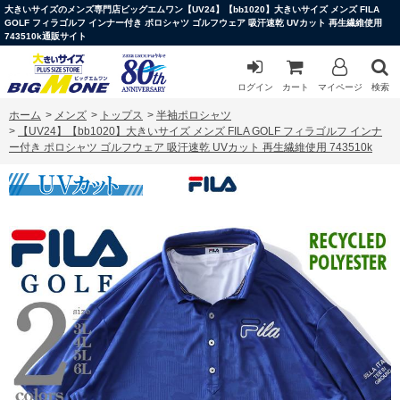
大きいサイズのメンズ専門店ビッグエムワン【UV24】【bb1020】大きいサイズ メンズ FILA
GOLF フィラゴルフ インナー付き ポロシャツ ゴルフウェア 吸汗速乾 UVカット 再生繊維使用
743510k通販サイト
ログイン
カート
マイページ
検索
ホーム
>
メンズ
>
トップス
>
半袖ポロシャツ
>
【UV24】【bb1020】大きいサイズ メンズ FILA GOLF フィラゴルフ インナ
ー付き ポロシャツ ゴルフウェア 吸汗速乾 UVカット 再生繊維使用 743510k