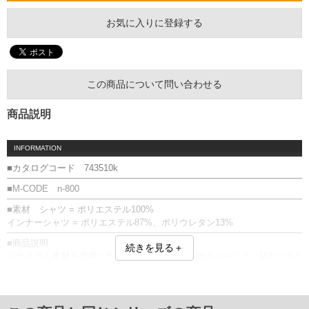
お気に入りに登録する
この商品について問い合わせる
商品説明
INFORMATION
■カタログコード 743510k
■M-CODE n-800
■素材 シャツ = ポリエステル100%
インナーシャツ = ポリエステル87%、ポリウレタン13%
■商品説明
続きを見る＋
リサイクル素材を使用した迷彩のジャガード生地のシャツと、Vネックイ
ンナーとのセットアイテムです。衿付けのヘリテージストライプテープ
がアクセントになります。裾にスリットを付けて着用時にお腹周りのシ
ワを軽減させます。インナーは吸水速乾、UVカット機能付き。ストレッ
チ性に優れ、軽量でストレスなく着用出来ます。Vネックでポロシャツか