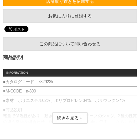
店舗取り置きを依頼する
お気に入りに登録する
この商品について問い合わせる
商品説明
INFORMATION
■カタログコード 782923k
■M-CODE n-800
■素材 ポリエステル62%、ポリプロピレン34%、ポリウレタン4%
■商品説明
軽量で保温性があり、動きやすいラグランスリーブのシャツ。2種の性質
続きを見る＋
の違う繊維を組合わせ、熱伝導の低い繊維を肌面に使用し、さらに起毛
をかける事で保温性を持たせた特徴ある素材です。
■サイズ表