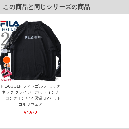
サイズ/肩幅/裄丈/胸囲/着丈
この商品と同じシリーズの商品
3L/ラグランスリーブ/91/130/78
4L/ラグランスリーブ/93/140/80
5L/ラグランスリーブ/95/150/82
6L/ラグランスリーブ/97/160/84
単位はcm
※【返品交換について】
返品交換希望の方は、商品到着後1週間以内にご連絡ください。
下着(肌着)やワイシャツは商品の性質上、返品交換不可とさせて頂いております。予め
ご了承くださいませ。
※【ボトムの裾上げをご希望の場合】
裾上げ料金は500円+税となります。
備考欄に股下●cmとご記入下さい。（裾上げ無料対象商品は1本につき税込6,000円以
上の品が対象。1本5,999円以下の商品は有料（500円+税）となります。）
出荷まで約1週間～20日間程お時間を頂く場合がございます。
尚、裾上げした商品は返品・交換不可となりますので、予めご了承下さい。
FILA GOLF フィラゴルフ モック
一部、お直しに対応出来ない商品がございます。(例：裾にファスナーや調節ひもが付
ネック クレイジーホットインナ
いている、極端なデザインが施されている等)
ー ロング Tシャツ 保温 UVカット
※商品によって若干のサイズの誤差がございます。また、お客様がご使用の環境（コ
ゴルフウェア
ンピュータ画面）によって、商品の色味が若干異なる場合がございます。予めご了承
ください。
¥4,670
※当店での掲載商品は、実店鋪と在庫を共用しておりますので店頭での売り違い、店
舗からのお取り寄せ等により、お客様にご迷惑をお掛けしてしまう場合がございま
す。そのようなことがない様最大限に努めておりますが、もしあった場合速やかにご
連絡させて頂きますので予めご了承ください。